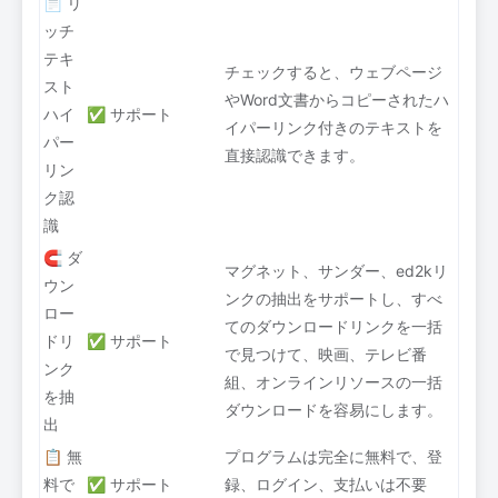
📄 リ
ッチ
テキ
チェックすると、ウェブページ
スト
やWord文書からコピーされたハ
ハイ
✅ サポート
イパーリンク付きのテキストを
パー
直接認識できます。
リン
ク認
識
🧲 ダ
マグネット、サンダー、ed2kリ
ウン
ンクの抽出をサポートし、すべ
ロー
てのダウンロードリンクを一括
ドリ
✅ サポート
で見つけて、映画、テレビ番
ンク
組、オンラインリソースの一括
を抽
ダウンロードを容易にします。
出
📋 無
プログラムは完全に無料で、登
料で
✅ サポート
録、ログイン、支払いは不要