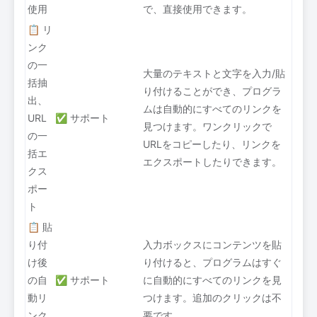
使用
で、直接使用できます。
📋 リ
ンク
の一
大量のテキストと文字を入力/貼
括抽
り付けることができ、プログラ
出、
ムは自動的にすべてのリンクを
URL
✅ サポート
見つけます。ワンクリックで
の一
URLをコピーしたり、リンクを
括エ
エクスポートしたりできます。
クス
ポー
ト
📋 貼
り付
入力ボックスにコンテンツを貼
け後
り付けると、プログラムはすぐ
の自
✅ サポート
に自動的にすべてのリンクを見
動リ
つけます。追加のクリックは不
ンク
要です。