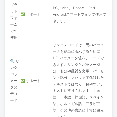
プラ
PC、Mac、iPhone、iPad、
ット
✅ サポート
Androidスマートフォンで使用で
フォ
きます。
ーム
での
使用
リンクデコードは、元のパラメ
ータを簡単に表示するために
URLパラメータ値をデコードで
🔍 リ
きます。リンクとパラメータ
ンク
は、もはや乱雑な文字、パーセ
パラ
ント記号、または文字化けした
メー
✅ サポート
テキストではなく、見やすいテ
タの
キストに変換されます（中国
デコ
語、日本語、韓国語、スペイン
ード
語、ポルトガル語、アラビア
語、その他の言語に非常に役立
ちます）。