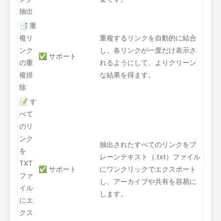
抽出
📑 重
複リ
重複するリンクを自動的に結合
ンク
し、各リンクが一度だけ表示さ
✅ サポート
の重
れるようにして、よりクリーン
複排
な結果を得ます。
除
📝 す
べて
のリ
ンク
抽出されたすべてのリンクをプ
を
レーンテキスト（.txt）ファイル
TXT
✅ サポート
にワンクリックでエクスポート
ファ
し、アーカイブや共有を容易に
イル
します。
にエ
クス