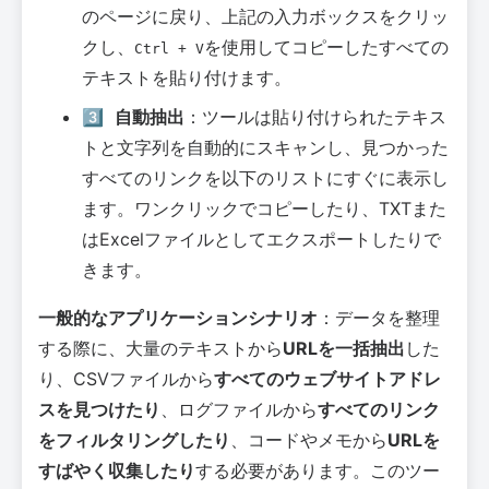
のページに戻り、上記の入力ボックスをクリッ
クし、
を使用してコピーしたすべての
Ctrl + V
テキストを貼り付けます。
3️⃣
自動抽出
：ツールは貼り付けられたテキス
トと文字列を自動的にスキャンし、見つかった
すべてのリンクを以下のリストにすぐに表示し
ます。ワンクリックでコピーしたり、TXTまた
はExcelファイルとしてエクスポートしたりで
きます。
一般的なアプリケーションシナリオ
：データを整理
する際に、大量のテキストから
URLを一括抽出
した
り、CSVファイルから
すべてのウェブサイトアドレ
スを見つけたり
、ログファイルから
すべてのリンク
をフィルタリングしたり
、コードやメモから
URLを
すばやく収集したり
する必要があります。このツー