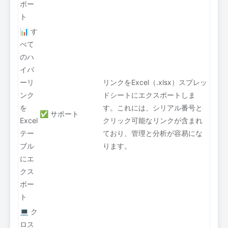
ポー
ト
📊 す
べて
のハ
イパ
ーリ
リンクをExcel（.xlsx）スプレッ
ンク
ドシートにエクスポートしま
を
す。これには、シリアル番号と
✅ サポート
Excel
クリック可能なリンクが含まれ
テー
ており、管理と分析が容易にな
ブル
ります。
にエ
クス
ポー
ト
💻 ク
ロス