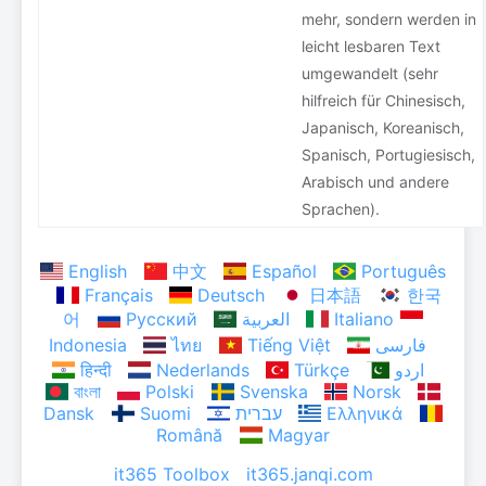
mehr, sondern werden in
leicht lesbaren Text
umgewandelt (sehr
hilfreich für Chinesisch,
Japanisch, Koreanisch,
Spanisch, Portugiesisch,
Arabisch und andere
Sprachen).
English
中文
Español
Português
Français
Deutsch
日本語
한국
어
Русский
العربية
Italiano
Indonesia
ไทย
Tiếng Việt
فارسی
हिन्दी
Nederlands
Türkçe
اردو
বাংলা
Polski
Svenska
Norsk
Dansk
Suomi
עברית
Ελληνικά
Română
Magyar
it365 Toolbox it365.janqi.com