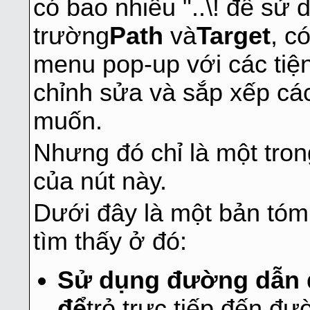
có bao nhiêu "..\! để sử
trường
Path
và
Target
, c
menu pop-up với các tiện
chỉnh sửa và sắp xếp cá
muốn.
Nhưng đó chỉ là một tro
của nút này.
Dưới đây là một bản tóm
tìm thấy ở đó:
Sử dụng đường dẫn 
để
trỏ trực tiếp đến đ