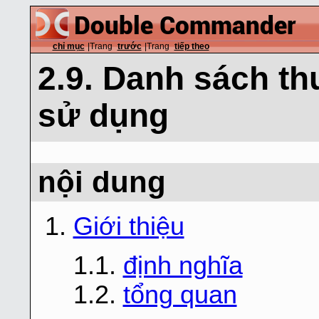
chỉ mục
|Trang
trước
|Trang
tiếp theo
2.9. Danh sách t
sử dụng
nội dung
1.
Giới thiệu
1.1.
định nghĩa
1.2.
tổng quan