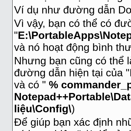
Ví dụ như đường dẫn D
Vì vậy, bạn có thể có đ
"
E:\PortableApps\Notep
và nó hoạt động bình th
Nhưng bạn cũng có thể l
đường dẫn hiện tại của 
và có "
% commander_pat
Notepad++Portable\Dat
liệu\Config\
)
Để giúp bạn xác định nh