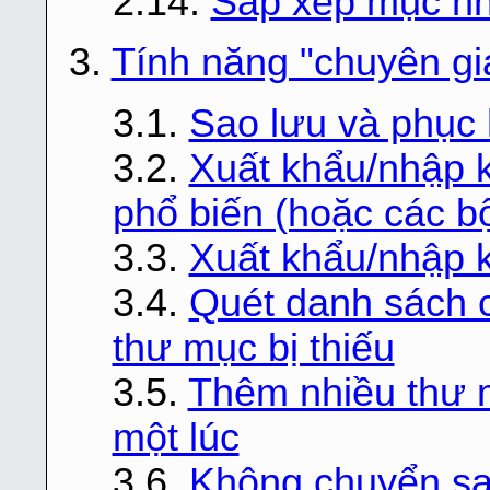
2.14.
Sắp xếp mục n
3.
Tính năng "chuyên gi
3.1.
Sao lưu và phục 
3.2.
Xuất khẩu/nhập 
phổ biến (hoặc các b
3.3.
Xuất khẩu/nhập 
3.4.
Quét danh sách 
thư mục bị thiếu
3.5.
Thêm nhiều thư 
một lúc
3.6.
Không chuyển sa