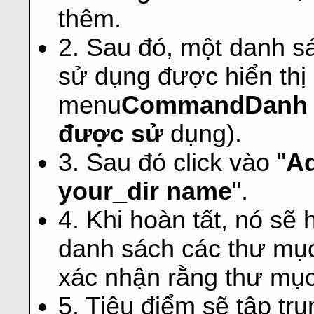
thêm.
2. Sau đó, một danh 
sử dụng được hiển thị 
menu
Command
Danh 
được sử
dụng).
3. Sau đó click vào "
Ad
your_dir name
".
4. Khi hoàn tất, nó sẽ 
danh sách các thư mụ
xác nhận rằng thư mụ
5. Tiêu điểm sẽ tập tr