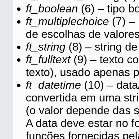
ft_boolean
(6) – tipo 
ft_multiplechoice
(7) –
de escolhas de valores
ft_string
(8) – string de
ft_fulltext
(9) – texto co
texto), usado apenas 
ft_datetime
(10) – data
convertida em uma str
(o valor depende das s
A data deve estar no 
funções fornecidas pe