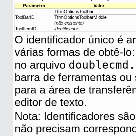
Parâmetro
Valor
TfrmOptionsToolbar
ToolBarID
TfrmOptionsToolbarMiddle
(não existente)
ToolItemID
identificador
O identificador único é
várias formas de obtê-lo
doublecmd.
no arquivo
barra de ferramentas ou
para a área de transferê
editor de texto.
Nota: Identificadores s
não precisam corresponde