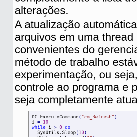
alterações.
A atualização automática
arquivos em uma thread
convenientes do gerenci
método de trabalho estáv
experimentação, ou seja,
controle ao programa e pe
seja completamente atua
DC.ExecuteCommand
(
"cm_Refresh"
)
i 
=
10
while
 i 
>
0
do
  SysUtils.Sleep
(
10
)