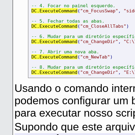
-- 4. Focar no painel esquerdo.
DC.ExecuteCommand
(
"cm_FocusSwap"
,
"sid
-- 5. Fechar todas as abas.
DC.ExecuteCommand
(
"cm_CloseAllTabs"
)
-- 6. Mudar para um diretório específi
DC.ExecuteCommand
(
"cm_ChangeDir"
,
"C:\
-- 7. Abrir uma nova aba.
DC.ExecuteCommand
(
"cm_NewTab"
)
-- 8. Mudar para um diretório específi
DC.ExecuteCommand
(
"cm_ChangeDir"
,
"E:\
Usando o comando inte
podemos configurar um b
para executar nosso scrip
Supondo que este arquivo