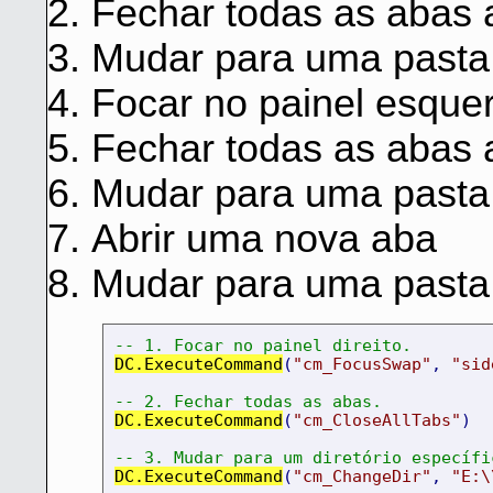
Fechar todas as abas 
Mudar para uma pasta 
Focar no painel esque
Fechar todas as abas 
Mudar para uma pasta 
Abrir uma nova aba
Mudar para uma pasta 
-- 1. Focar no painel direito.
DC.ExecuteCommand
(
"cm_FocusSwap"
,
"sid
-- 2. Fechar todas as abas.
DC.ExecuteCommand
(
"cm_CloseAllTabs"
)
-- 3. Mudar para um diretório específi
DC.ExecuteCommand
(
"cm_ChangeDir"
,
"E:\