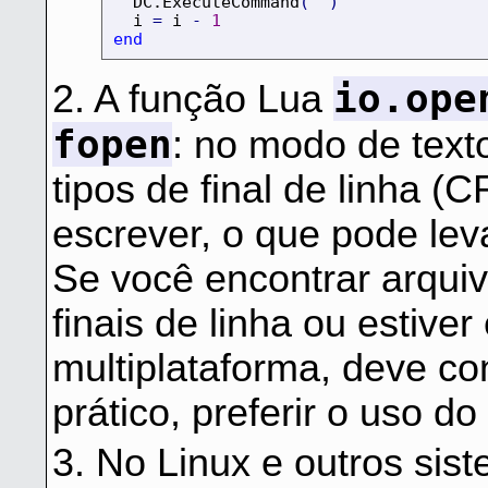
  DC.ExecuteCommand
(
""
)
  i 
=
 i 
-
1
end
io.ope
2. A função Lua
fopen
: no modo de text
tipos de final de linha (
escrever, o que pode lev
Se você encontrar arquiv
finais de linha ou estive
multiplataforma, deve co
prático, preferir o uso d
3. No Linux e outros sist