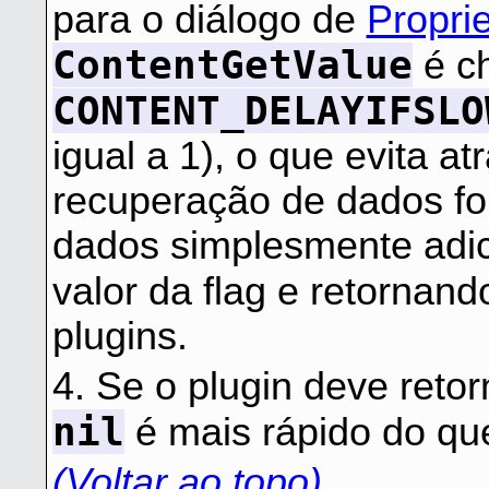
para o diálogo de
Propri
ContentGetValue
é c
CONTENT_DELAYIFSLO
igual a 1), o que evita at
recuperação de dados for
dados simplesmente adic
valor da flag e retornan
plugins.
4. Se o plugin deve retor
nil
é mais rápido do qu
(Voltar ao topo)