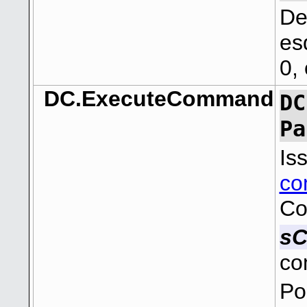
De
es
0,
DC.ExecuteCommand
DC
Pa
Is
co
Co
s
co
Po