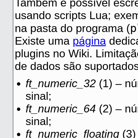
Também é possível escre
usando scripts Lua; exe
p
na pasta do programa (
Existe uma
página
dedic
plugins no Wiki. Limitaç
de dados são suportados
ft_numeric_32
(1) – nú
sinal;
ft_numeric_64
(2) – nú
sinal;
ft_numeric_floating
(3)