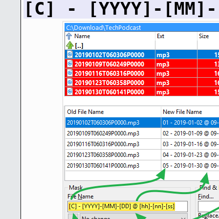
[C] - [YYYY]-[MM]-