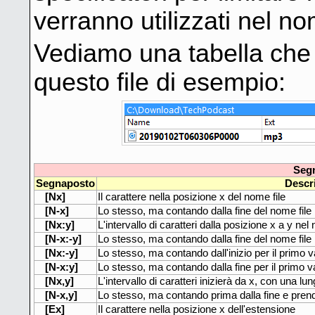
verranno utilizzati nel no
Vediamo una tabella che m
questo file di esempio:
Segn
Segnaposto
Descr
[Nx]
Il carattere nella posizione x del nome file
[N-x]
Lo stesso, ma contando dalla fine del nome file
[Nx:y]
L'intervallo di caratteri dalla posizione x a y nel 
[N-x:-y]
Lo stesso, ma contando dalla fine del nome file
[Nx:-y]
Lo stesso, ma contando dall'inizio per il primo va
[N-x:y]
Lo stesso, ma contando dalla fine per il primo val
[Nx,y]
L'intervallo di caratteri inizierà da x, con una lu
[N-x,y]
Lo stesso, ma contando prima dalla fine e prende
[Ex]
Il carattere nella posizione x dell'estensione