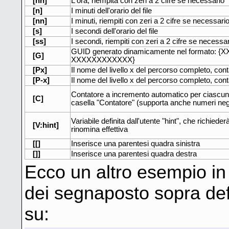
[hh]
L'ora, riempita con zeri a 2 cifre se necessario
[n]
I minuti dell'orario del file
[nn]
I minuti, riempiti con zeri a 2 cifre se necessari
[s]
I secondi dell'orario del file
[ss]
I secondi, riempiti con zeri a 2 cifre se necessa
GUID generato dinamicamente nel formato
[G]
XXXXXXXXXXXX}
[Px]
Il nome del livello x del percorso completo, cont
[P-x]
Il nome del livello x del percorso completo, cont
Contatore a incremento automatico per ciascuna 
[C]
casella "Contatore" (supporta anche numeri nega
Variabile definita dall'utente "hint", che richiede
[V:hint]
rinomina effettiva
[[]
Inserisce una parentesi quadra sinistra
[]]
Inserisce una parentesi quadra destra
Ecco un altro esempio in 
dei segnaposto sopra def
su: