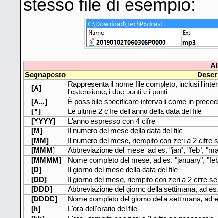
stesso file di esempio:
Al
Segnaposto
Descr
Rappresenta il nome file completo, inclusi l'inter
[A]
l'estensione, i due punti e i punti
[A...]
È possibile specificare intervalli come in precede
[Y]
Le ultime 2 cifre dell'anno della data del file
[YYYY]
L'anno espresso con 4 cifre
[M]
Il numero del mese della data del file
[MM]
Il numero del mese, riempito con zeri a 2 cifre 
[MMM]
Abbreviazione del mese, ad es. "jan", "feb", "ma
[MMMM]
Nome completo del mese, ad es. "january", "feb
[D]
Il giorno del mese della data del file
[DD]
Il giorno del mese, riempito con zeri a 2 cifre s
[DDD]
Abbreviazione del giorno della settimana, ad es.
[DDDD]
Nome completo del giorno della settimana, ad e
[h]
L'ora dell'orario del file