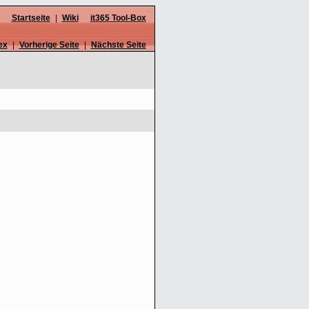
Startseite
|
Wiki
it365 Tool-Box
ex
|
Vorherige Seite
|
Nächste Seite