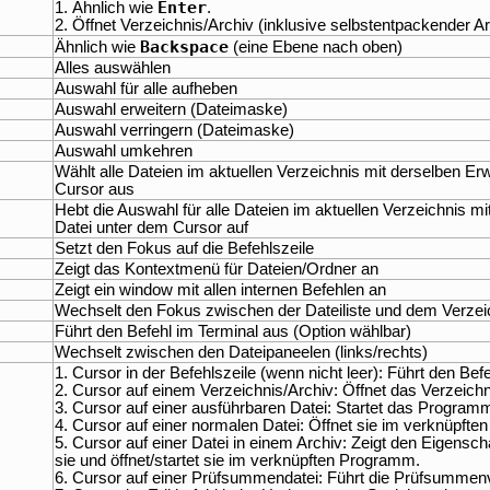
Enter
1. Ähnlich wie
.
2. Öffnet Verzeichnis/Archiv (inklusive selbstentpackender Ar
Backspace
Ähnlich wie
(eine Ebene nach oben)
Alles auswählen
Auswahl für alle aufheben
Auswahl erweitern (Dateimaske)
Auswahl verringern (Dateimaske)
Auswahl umkehren
Wählt alle Dateien im aktuellen Verzeichnis mit derselben Er
Cursor aus
Hebt die Auswahl für alle Dateien im aktuellen Verzeichnis mi
Datei unter dem Cursor auf
Setzt den Fokus auf die Befehlszeile
Zeigt das Kontextmenü für Dateien/Ordner an
Zeigt ein window mit allen internen Befehlen an
Wechselt den Fokus zwischen der Dateiliste und dem Verzeich
Führt den Befehl im Terminal aus (Option wählbar)
Wechselt zwischen den Dateipaneelen (links/rechts)
1. Cursor in der Befehlszeile (wenn nicht leer): Führt den Bef
2. Cursor auf einem Verzeichnis/Archiv: Öffnet das Verzeichn
3. Cursor auf einer ausführbaren Datei: Startet das Program
4. Cursor auf einer normalen Datei: Öffnet sie im verknüpft
5. Cursor auf einer Datei in einem Archiv: Zeigt den Eigensch
sie und öffnet/startet sie im verknüpften Programm.
6. Cursor auf einer Prüfsummendatei: Führt die Prüfsummenve