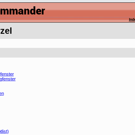
Ind
zel
fenster
gfenster
en
list)