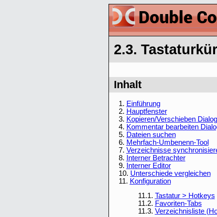
2.3. Tastaturkür
Inhalt
1.
Einführung
2.
Hauptfenster
3.
Kopieren/Verschieben Dialog
4.
Kommentar bearbeiten Dialo
5.
Dateien suchen
6.
Mehrfach-Umbenenn-Tool
7.
Verzeichnisse synchronisier
8.
Interner Betrachter
9.
Interner Editor
10.
Unterschiede vergleichen
11.
Konfiguration
11.1.
Tastatur > Hotkeys
11.2.
Favoriten-Tabs
11.3.
Verzeichnisliste (Hot