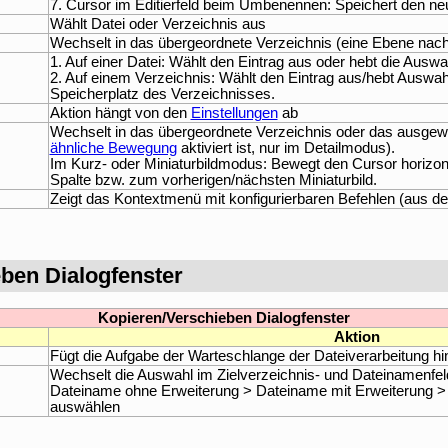
7. Cursor im Editierfeld beim Umbenennen: Speichert den n
Wählt Datei oder Verzeichnis aus
Wechselt in das übergeordnete Verzeichnis (eine Ebene nac
1. Auf einer Datei: Wählt den Eintrag aus oder hebt die Auswah
2. Auf einem Verzeichnis: Wählt den Eintrag aus/hebt Auswah
Speicherplatz des Verzeichnisses.
Aktion hängt von den
Einstellungen
ab
Wechselt in das übergeordnete Verzeichnis oder das ausgew
ähnliche Bewegung
aktiviert ist, nur im Detailmodus).
Im Kurz- oder Miniaturbildmodus: Bewegt den Cursor horizon
Spalte bzw. zum vorherigen/nächsten Miniaturbild.
Zeigt das Kontextmenü mit konfigurierbaren Befehlen (aus d
eben Dialogfenster
Kopieren/Verschieben Dialogfenster
Aktion
Fügt die Aufgabe der Warteschlange der Dateiverarbeitung hi
Wechselt die Auswahl im Zielverzeichnis- und Dateinamenfeld
Dateiname ohne Erweiterung > Dateiname mit Erweiterung > 
auswählen