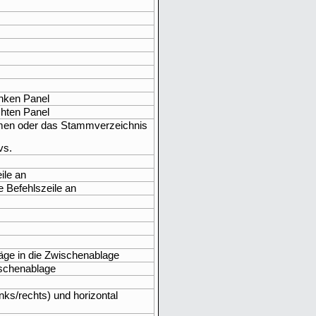
inken Panel
chten Panel
emen oder das Stammverzeichnis
vs.
ile an
e Befehlszeile an
äge in die Zwischenablage
ischenablage
nks/rechts) und horizontal