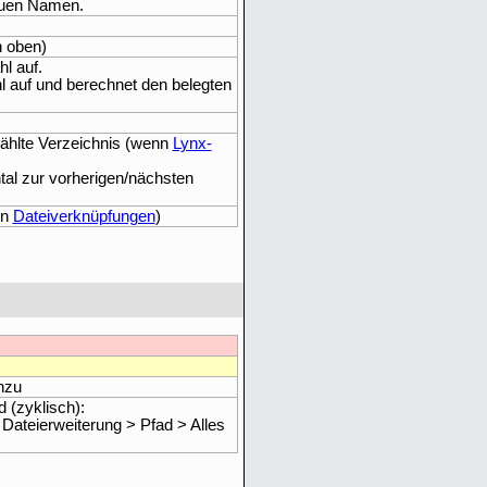
euen Namen.
h oben)
l auf.
l auf und berechnet den belegten
ählte Verzeichnis (wenn
Lynx-
tal zur vorherigen/nächsten
en
Dateiverknüpfungen
)
nzu
 (zyklisch):
Dateierweiterung > Pfad > Alles