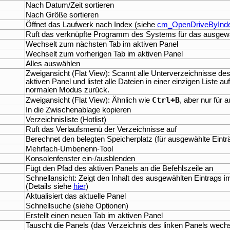
Nach Datum/Zeit sortieren
Nach Größe sortieren
Öffnet das Laufwerk nach Index (siehe
cm_OpenDriveByInd
Ruft das verknüpfte Programm des Systems für das ausgew
Wechselt zum nächsten Tab im aktiven Panel
Wechselt zum vorherigen Tab im aktiven Panel
Alles auswählen
Zweigansicht (Flat View): Scannt alle Unterverzeichnisse de
aktiven Panel und listet alle Dateien in einer einzigen Liste a
normalen Modus zurück.
Ctrl+B
Zweigansicht (Flat View): Ähnlich wie
, aber nur für
In die Zwischenablage kopieren
Verzeichnisliste (Hotlist)
Ruft das Verlaufsmenü der Verzeichnisse auf
Berechnet den belegten Speicherplatz (für ausgewählte Eintr
Mehrfach-Umbenenn-Tool
Konsolenfenster ein-/ausblenden
Fügt den Pfad des aktiven Panels an die Befehlszeile an
Schnellansicht: Zeigt den Inhalt des ausgewählten Eintrags 
(Details siehe
hier
)
Aktualisiert das aktuelle Panel
Schnellsuche (siehe Optionen)
Erstellt einen neuen Tab im aktiven Panel
Tauscht die Panels (das Verzeichnis des linken Panels wech