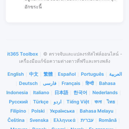
อักขระนี้
it365 Toolbox
© ตรวจจับและแปลงรหัสไฟล์ออนไลน์ -
เครื่องมือแก้ข้อความต่างดาวที่ฟรีและทรงพลัง
English
中文
繁體
Español
Português
العربية
Deutsch
فارسی
Français
हिन्दी
Bahasa
Indonesia
Italiano
日本語
한국어
Nederlands
Русский
Türkçe
اردو
Tiếng Việt
বাংলা
ไทย
Filipino
Polski
Українська
Bahasa Melayu
Čeština
Svenska
Ελληνικά
עברית
Română