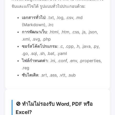
จับและแก้ไขได้ รูปแบบทั่วไปประกอบด้วย:
เอกสารทั่วไป
: .txt, .log, .csv, .md
(Markdown), .lrc
การพัฒนาเว็บ
: .html, .htm, .css, .js, .json,
.xml, .svg, .php
ซอร์สโค้ดโปรแกรม
: .c, .cpp, .h, .java, .py,
.go, .sql, .sh, .bat, .yaml
ไฟล์กำหนดค่า
: .ini, .conf, .env, .properties,
.reg
ซับไตเติล
: .srt, .ass, .vtt, .sub
🚫 ทำไมไม่รองรับ Word, PDF หรือ
Excel?