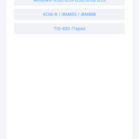
windows-1250/1251/1252/1253/1255
KOI8-R / IBM855 / IBM866
TIS-620 (Tajski)