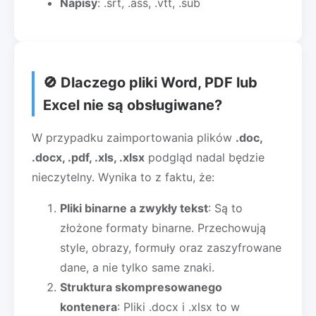
Napisy
: .srt, .ass, .vtt, .sub
🚫 Dlaczego pliki Word, PDF lub
Excel nie są obsługiwane?
W przypadku zaimportowania plików
.doc,
.docx, .pdf, .xls, .xlsx
podgląd nadal będzie
nieczytelny. Wynika to z faktu, że:
Pliki binarne a zwykły tekst
: Są to
złożone formaty binarne. Przechowują
style, obrazy, formuły oraz zaszyfrowane
dane, a nie tylko same znaki.
Struktura skompresowanego
kontenera
: Pliki .docx i .xlsx to w