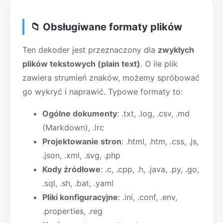
📁 Obsługiwane formaty plików
Ten dekoder jest przeznaczony dla
zwykłych
plików tekstowych (plain text)
. O ile plik
zawiera strumień znaków, możemy spróbować
go wykryć i naprawić. Typowe formaty to:
Ogólne dokumenty
: .txt, .log, .csv, .md
(Markdown), .lrc
Projektowanie stron
: .html, .htm, .css, .js,
.json, .xml, .svg, .php
Kody źródłowe
: .c, .cpp, .h, .java, .py, .go,
.sql, .sh, .bat, .yaml
Pliki konfiguracyjne
: .ini, .conf, .env,
.properties, .reg