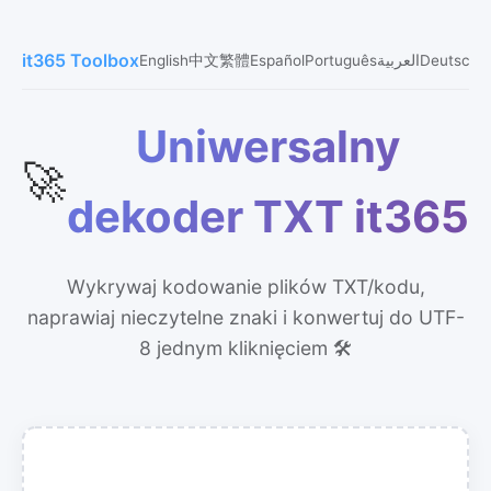
it365 Toolbox
English
中文
繁體
Español
Português
العربية
Deutsch
ی
Uniwersalny
🚀
dekoder TXT it365
Wykrywaj kodowanie plików TXT/kodu,
naprawiaj nieczytelne znaki i konwertuj do UTF-
8 jednym kliknięciem 🛠️