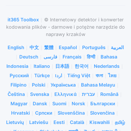
it365 Toolbox
© Internetowy detektor i konwerter
kodowania plików - darmowe i potężne narzędzie do
naprawy krzaków
English
中文
繁體
Español
Português
العربية
Deutsch
فارسی
Français
हिन्दी
Bahasa
Indonesia
Italiano
日本語
한국어
Nederlands
Русский
Türkçe
اردו
Tiếng Việt
বাংলা
ไทย
Filipino
Polski
Українська
Bahasa Melayu
Čeština
Svenska
Ελληνικά
עברית
Română
Magyar
Dansk
Suomi
Norsk
Български
Hrvatski
Српски
Slovenščina
Slovenčina
Lietuvių
Latviešu
Eesti
Català
Kiswahili
தமிழ்