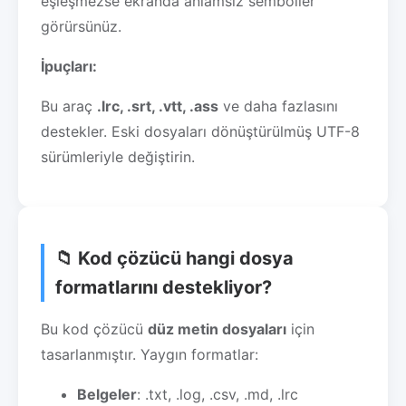
eşleşmezse ekranda anlamsız semboller
görürsünüz.
İpuçları:
Bu araç
.lrc, .srt, .vtt, .ass
ve daha fazlasını
destekler. Eski dosyaları dönüştürülmüş UTF-8
sürümleriyle değiştirin.
📁 Kod çözücü hangi dosya
formatlarını destekliyor?
Bu kod çözücü
düz metin dosyaları
için
tasarlanmıştır. Yaygın formatlar:
Belgeler
: .txt, .log, .csv, .md, .lrc