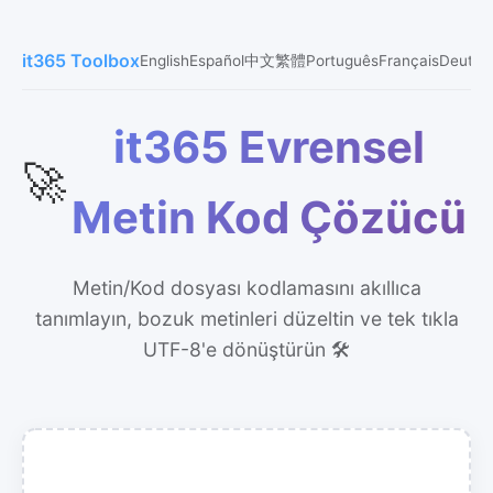
it365 Toolbox
English
Español
中文
繁體
Português
Français
Deutsc
it365 Evrensel
🚀
Metin Kod Çözücü
Metin/Kod dosyası kodlamasını akıllıca
tanımlayın, bozuk metinleri düzeltin ve tek tıkla
UTF-8'e dönüştürün 🛠️