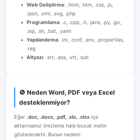
Web Geliştirme
: .html, .htm, .css, .js,
.json, .xml, .svg, .php
Programlama
: .c, .cpp, .h, .java, .py, .go,
.sql, .sh, .bat, .yaml
Yapılandırma
: .ini, .conf, .env, .properties,
.reg
Altyazı
: .srt, .ass, .vtt, .sub
🚫 Neden Word, PDF veya Excel
desteklenmiyor?
Eğer
.doc, .docx, .pdf, .xls, .xlsx
içe
aktarırsanız önizleme hala bozuk metin
gösterecektir. Bunun nedeni: