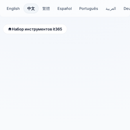
English
中文
繁體
Español
Português
العربية
De
Набор инструментов it365