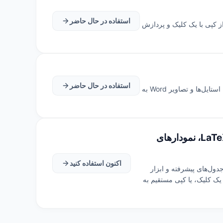
استفاده در حال حاضر
ده و به لینک‌های ایمیل mailto تبدیل شوند. پشتیبانی از کپی با یک کلیک و پردازش
استفاده در حال حاضر
تبدیل آنلاین مستندات Word (.docx) به فرمت صفحه وب HTML. پشتیبانی از پردازش دسته‌ای چندین فایل و تبدیل کدها، استایل‌ها و تصاویر Word به
🪶 ویرایشگر Markdown - ویرایشگر آنلاین Markdown (پشتیبانی از فرمول‌های ریاضی LaTeX، نمودارهای
اکنون استفاده کنید
ر و خواننده قدرتمند آنلاین Markdown. پشتیبانی از فرمول‌های ریاضی LaTeX، نمودارهای جریان Mermaid، جدول‌های پیشرفته و ابزار
داشت سریع مشابه یادداشت‌های macOS. خروجی به تصاویر JPG/PNG، صفحات وب HTML یا اسناد PDF با یک کلیک، یا کپی مستقیم به