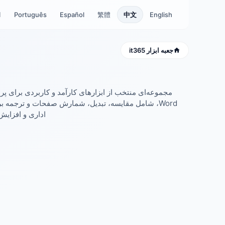
English
中文
繁體
Español
Português
ا
جعبه ابزار it365
جعبه ابزار Word در it365
مجموعه‌ای منتخب از ابزارهای کارآمد و کاربردی برای پ
Word، شامل مقایسه، تبدیل، شمارش صفحات و ترجمه ب
اداری و افزایش