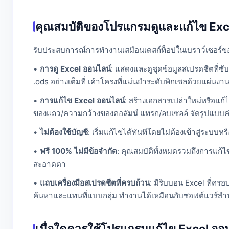
คุณสมบัติของโปรแกรมดูและแก้ไข Exc
รับประสบการณ์การทำงานเสมือนเดสก์ท็อปในเบราว์เซอร์ของ
•
การดู Excel ออนไลน์
: แสดงและดูชุดข้อมูลสเปรดชีตที่ซ
.ods อย่างเต็มที่ เค้าโครงที่แม่นยำระดับพิกเซลด้วยแผ่นง
•
การแก้ไข Excel ออนไลน์
: สร้างเอกสารเปล่าใหม่หรือแก้
ของแถว/ความกว้างของคอลัมน์ แทรก/ลบเซลล์ จัดรูปแบบค่
•
ไม่ต้องใช้บัญชี
: เริ่มแก้ไขได้ทันทีโดยไม่ต้องเข้าสู่ระบ
•
ฟรี 100% ไม่มีข้อจำกัด
: คุณสมบัติทั้งหมดรวมถึงการแก้
สะอาดตา
•
แถบเครื่องมือสเปรดชีตที่ครบถ้วน
: มีริบบอน Excel ที่ค
ค้นหาและแทนที่แบบกลุ่ม ทำงานได้เหมือนกับซอฟต์แวร์ส
เมื่อใดควรใช้โปรแกรมแก้ไข Excel ออน