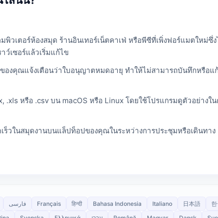
ิวเตอร์ห้องสมุด ร้านอินเทอร์เน็ตคาเฟ่ หรือพีซีที่เพิ่งฟอร์แมตใหม่ซึ
์เซอร์แล้วเริ่มแก้ไข
นของคุณแจ้งเตือนว่าใบอนุญาตหมดอายุ ทำให้ไม่สามารถบันทึกหรือแก้ไ
xlsx, .xls หรือ .csv บน macOS หรือ Linux โดยใช้โปรแกรมดูตัวอย่างใน
เร็วในสมุดงานบนแล็ปท็อปของคุณในระหว่างการประชุมหรือเดินทาง แล
فارسی
Français
हिन्दी
Bahasa Indonesia
Italiano
日本語
한
tina
Svenska
Ελληνικά
עברי
Română
Magyar
Dansk
Suo