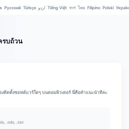
s
Русский
Türkçe
اردو
Tiếng Việt
বাংলা
ไทย
Filipino
Polski
Украї
ครบถ้วน
งติดตั้งซอฟต์แวร์ใดๆ บนคอมพิวเตอร์ นี่คือคำแนะนำทีละ
xls, .ods, .csv