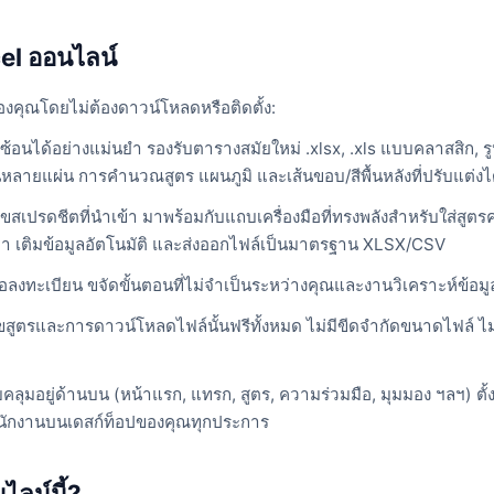
el ออนไลน์
คุณโดยไม่ต้องดาวน์โหลดหรือติดตั้ง:
ับซ้อนได้อย่างแม่นยำ รองรับตารางสมัยใหม่ .xlsx, .xls แบบคลาสสิก
านหลายแผ่น การคำนวณสูตร แผนภูมิ และเส้นขอบ/สีพื้นหลังที่ปรับแต่งไ
ไขสเปรดชีตที่นำเข้า มาพร้อมกับแถบเครื่องมือที่ทรงพลังสำหรับใส่สูต
า เติมข้อมูลอัตโนมัติ และส่งออกไฟล์เป็นมาตรฐาน XLSX/CSV
บหรือลงทะเบียน ขจัดขั้นตอนที่ไม่จำเป็นระหว่างคุณและงานวิเคราะห์ข้อ
ไขสูตรและการดาวน์โหลดไฟล์นั้นฟรีทั้งหมด ไม่มีขีดจำกัดขนาดไฟล์ ไ
รอบคลุมอยู่ด้านบน (หน้าแรก, แทรก, สูตร, ความร่วมมือ, มุมมอง ฯลฯ
ำนักงานบนเดสก์ท็อปของคุณทุกประการ
ไลน์นี้?