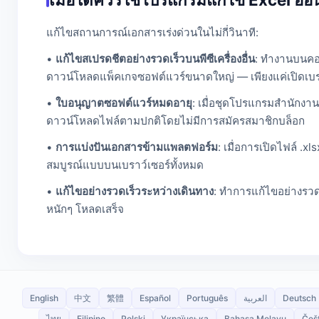
แก้ไขสถานการณ์เอกสารเร่งด่วนในไม่กี่วินาที:
•
แก้ไขสเปรดชีตอย่างรวดเร็วบนพีซีเครื่องอื่น
: ทำงานบนคอมพ
ดาวน์โหลดแพ็คเกจซอฟต์แวร์ขนาดใหญ่ — เพียงแค่เปิดเบราว
•
ใบอนุญาตซอฟต์แวร์หมดอายุ
: เมื่อชุดโปรแกรมสำนักงา
ดาวน์โหลดไฟล์ตามปกติโดยไม่มีการสมัครสมาชิกบล็อก
•
การแบ่งปันเอกสารข้ามแพลตฟอร์ม
: เมื่อการเปิดไฟล์ .
สมบูรณ์แบบบนเบราว์เซอร์ทั้งหมด
•
แก้ไขอย่างรวดเร็วระหว่างเดินทาง
: ทำการแก้ไขอย่างรวด
หนักๆ โหลดเสร็จ
English
中文
繁體
Español
Português
العربية
Deutsch
ไทย
Filipino
Polski
Українська
Bahasa Melayu
Češ