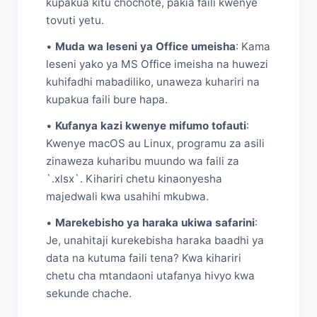
kupakua kitu chochote, pakia faili kwenye
tovuti yetu.
•
Muda wa leseni ya Office umeisha
: Kama
leseni yako ya MS Office imeisha na huwezi
kuhifadhi mabadiliko, unaweza kuhariri na
kupakua faili bure hapa.
•
Kufanya kazi kwenye mifumo tofauti
:
Kwenye macOS au Linux, programu za asili
zinaweza kuharibu muundo wa faili za
`.xlsx`. Kihariri chetu kinaonyesha
majedwali kwa usahihi mkubwa.
•
Marekebisho ya haraka ukiwa safarini
:
Je, unahitaji kurekebisha haraka baadhi ya
data na kutuma faili tena? Kwa kihariri
chetu cha mtandaoni utafanya hivyo kwa
sekunde chache.