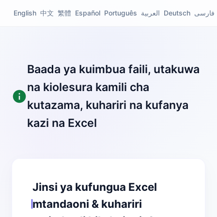
English
中文
繁體
Español
Português
العربية
Deutsch
فارسی
Baada ya kuimbua faili, utakuwa
na kiolesura kamili cha
kutazama, kuhariri na kufanya
kazi na Excel
Jinsi ya kufungua Excel
mtandaoni & kuhariri