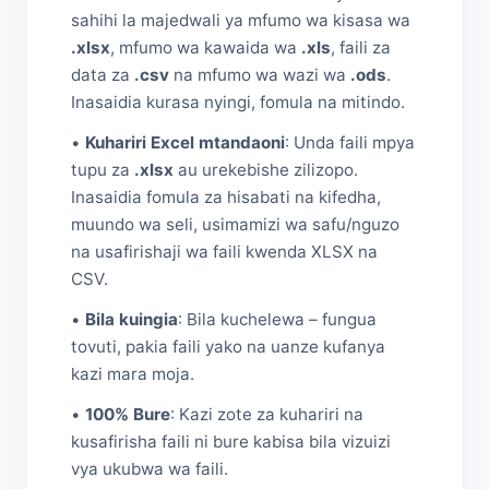
sahihi la majedwali ya mfumo wa kisasa wa
.xlsx
, mfumo wa kawaida wa
.xls
, faili za
data za
.csv
na mfumo wa wazi wa
.ods
.
Inasaidia kurasa nyingi, fomula na mitindo.
•
Kuhariri Excel mtandaoni
: Unda faili mpya
tupu za
.xlsx
au urekebishe zilizopo.
Inasaidia fomula za hisabati na kifedha,
muundo wa seli, usimamizi wa safu/nguzo
na usafirishaji wa faili kwenda XLSX na
CSV.
•
Bila kuingia
: Bila kuchelewa – fungua
tovuti, pakia faili yako na uanze kufanya
kazi mara moja.
•
100% Bure
: Kazi zote za kuhariri na
kusafirisha faili ni bure kabisa bila vizuizi
vya ukubwa wa faili.