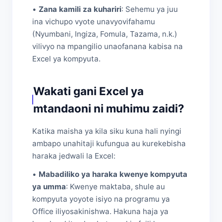
•
Zana kamili za kuhariri
: Sehemu ya juu
ina vichupo vyote unavyovifahamu
(Nyumbani, Ingiza, Fomula, Tazama, n.k.)
vilivyo na mpangilio unaofanana kabisa na
Excel ya kompyuta.
Wakati gani Excel ya
mtandaoni ni muhimu zaidi?
Katika maisha ya kila siku kuna hali nyingi
ambapo unahitaji kufungua au kurekebisha
haraka jedwali la Excel:
•
Mabadiliko ya haraka kwenye kompyuta
ya umma
: Kwenye maktaba, shule au
kompyuta yoyote isiyo na programu ya
Office iliyosakinishwa. Hakuna haja ya