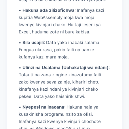
•
Hakuna ada zilizofichwa
: Inafanya kazi
kupitia WebAssembly moja kwa moja
kwenye kivinjari chako. Huitaji leseni ya
Excel, huduma zote ni bure kabisa.
•
Bila usajili
: Data yako inabaki salama.
Fungua ukurasa, pakia faili na uanze
kufanya kazi mara moja.
•
Ulinzi na Usalama (Uchakataji wa ndani)
:
Tofauti na zana zingine zinazotuma faili
zako kwenye seva za nje, kihariri chetu
kinafanya kazi ndani ya kivinjari chako
pekee. Data yako haishirikishwi.
•
Nyepesi na Inaoana
: Hakuna haja ya
kusakinisha programu nzito za ofisi.
Inafanya kazi kwenye kivinjari chochote
chini ya Windows, macOS au Linux.