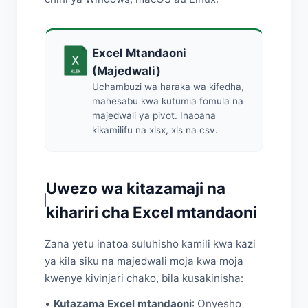
Excel Mtandaoni
(Majedwali)
Uchambuzi wa haraka wa kifedha,
mahesabu kwa kutumia fomula na
majedwali ya pivot. Inaoana
kikamilifu na xlsx, xls na csv.
Uwezo wa kitazamaji na
kihariri cha Excel mtandaoni
Zana yetu inatoa suluhisho kamili kwa kazi
ya kila siku na majedwali moja kwa moja
kwenye kivinjari chako, bila kusakinisha:
•
Kutazama Excel mtandaoni
: Onyesho