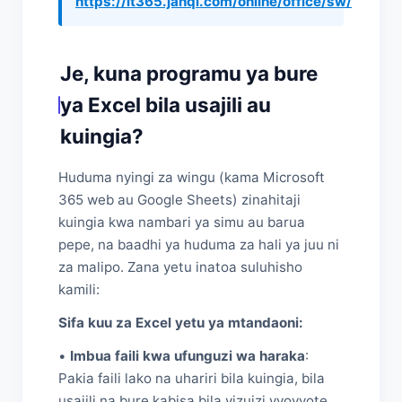
https://it365.janqi.com/online/office/sw/
Je, kuna programu ya bure
ya Excel bila usajili au
kuingia?
Huduma nyingi za wingu (kama Microsoft
365 web au Google Sheets) zinahitaji
kuingia kwa nambari ya simu au barua
pepe, na baadhi ya huduma za hali ya juu ni
za malipo. Zana yetu inatoa suluhisho
kamili:
Sifa kuu za Excel yetu ya mtandaoni:
•
Imbua faili kwa ufunguzi wa haraka
:
Pakia faili lako na uhariri bila kuingia, bila
usajili na bure kabisa bila vizuizi vyovyote.