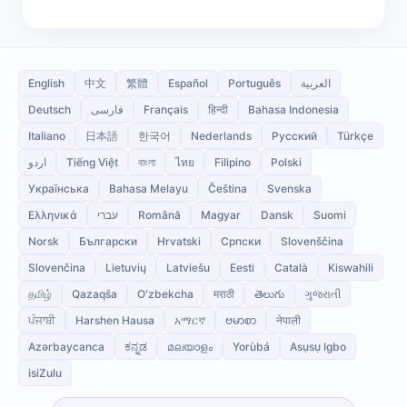
English
中文
繁體
Español
Português
العربية
Deutsch
فارسی
Français
हिन्दी
Bahasa Indonesia
Italiano
日本語
한국어
Nederlands
Русский
Türkçe
اردو
Tiếng Việt
বাংলা
ไทย
Filipino
Polski
Українська
Bahasa Melayu
Čeština
Svenska
Ελληνικά
עברי
Română
Magyar
Dansk
Suomi
Norsk
Български
Hrvatski
Српски
Slovenščina
Slovenčina
Lietuvių
Latviešu
Eesti
Català
Kiswahili
தமிழ்
Qazaqša
Oʻzbekcha
मराठी
తెలుగు
ગુજરાતી
ਪੰਜਾਬੀ
Harshen Hausa
አማርኛ
ဗမာစာ
नेपाली
Azərbaycanca
ಕನ್ನಡ
മലയാളം
Yorùbá
Asụsụ Igbo
isiZulu