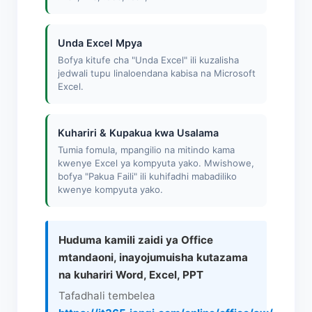
Unda Excel Mpya
Bofya kitufe cha "Unda Excel" ili kuzalisha
jedwali tupu linaloendana kabisa na Microsoft
Excel.
Kuhariri & Kupakua kwa Usalama
Tumia fomula, mpangilio na mitindo kama
kwenye Excel ya kompyuta yako. Mwishowe,
bofya "Pakua Faili" ili kuhifadhi mabadiliko
kwenye kompyuta yako.
Huduma kamili zaidi ya Office
mtandaoni, inayojumuisha kutazama
na kuhariri Word, Excel, PPT
Tafadhali tembelea