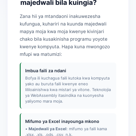
majedwali bila kuingia?
Zana hii ya mtandaoni inakuwezesha
kufungua, kuhariri na kuunda majedwali
mapya moja kwa moja kwenye kivinjari
chako bila kusakinisha programu yoyote
kwenye kompyuta. Hapa kuna mwongozo
mfupi wa matumizi:
Imbua faili za ndani
Bofya ili kuchagua faili kutoka kwa kompyuta
yako au buruta faili kwenye eneo
lililoainishwa kwa mistari ya vitone. Teknolojia
ya WebAssembly itasindika na kuonyesha
yaliyomo mara moja.
Mifumo ya Excel inayounga mkono
•
Majedwali ya Excel
: mifumo ya faili kama
.xlsx, .xls, .ods, .csv, n.k.