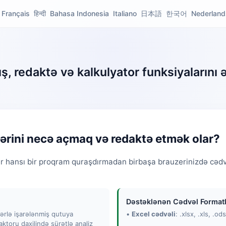
Français
हिन्दी
Bahasa Indonesia
Italiano
日本語
한국어
Nederland
ş, redaktə və kalkulyator funksiyalarını
lərini necə açmaq və redaktə etmək olar?
hər hansı bir proqram quraşdırmadan birbaşa brauzerinizdə cə
Dəstəklənən Cədvəl Formatl
lərlə işarələnmiş qutuya
•
Excel cədvəli
: .xlsx, .xls, .od
aktoru daxilində sürətlə analiz