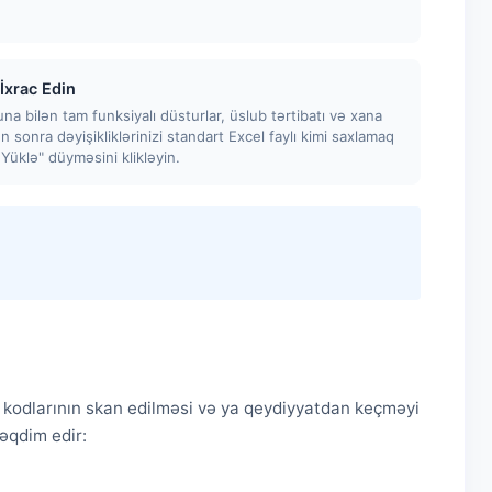
İxrac Edin
a bilən tam funksiyalı düsturlar, üslub tərtibatı və xana
 sonra dəyişikliklərinizi standart Excel faylı kimi saxlamaq
Yüklə" düyməsini klikləyin.
 kodlarının skan edilməsi və ya qeydiyyatdan keçməyi
təqdim edir: