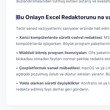
düzləndirilməsindən tutmuş kütləvi axtarış və əvəzetm
Bu Onlayn Excel Redaktorunu nə va
Təcili sənəd vəziyyətlərini saniyələr ərzində həll edin:
•
Xarici kompüterlərdə sürətli cədvəl redaktəsi
: MS
kompüterlərdə işləyərkən. Böyük proqram paketlərin
•
Müddəti bitmiş proqram lisenziyaları
: Ofis paketi
blokadası olmadan faylları normal şəkildə redaktə et
•
Çoxplatformalı sənəd mübadiləsi
: macOS və ya Lin
açdıqda pozulmuş üslub və düstur xətaları yaranır. 
•
Yolda olarkən sürətli dəyişikliklər
: Konfrans və ya 
redaktə edilmiş faylı dərhal geri göndərin.