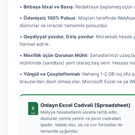
•
Birbaşa İdxal və Baxış
: Redaktəyə başlamaq üçün sa
•
Ödənişsiz 100% Pulsuz
: Müştəri tərəfində WebAsse
düsturlar və ixraclar tamamilə pulsuzdur.
•
Qeydiyyat yoxdur, Giriş yoxdur
: Mürəkkəb hesab ya
hörmət edirik.
•
Məxfilik üçün Qorunan Mühit
: Sənədlərinizi uzaq b
mühitində (sandbox) yerli olaraq baş verir. Həssas məl
•
Yüngül və Çoxplatformalı
: Nəhəng 1-2 GB-lıq ofis
brauzerdən daxil olmaq olar. Microsoft Excel və ya 
Onlayn Excel Cədvəli (Spreadsheet)
Maliyyə hesabatlarını sürətlə tərtib edin,
düsturlar yerinə yetirin və pivot cədvəlləri
işlədin. Vebdə xlsx, xls və csv formatları ilə
tamamilə uyğundur.