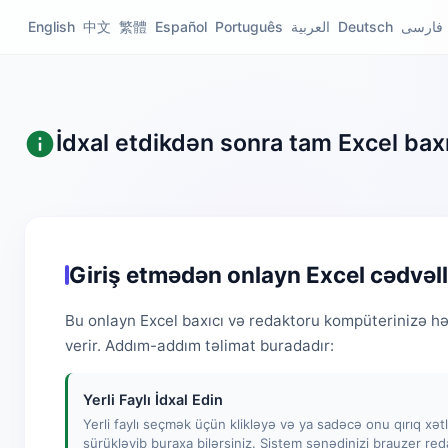
English
中文
繁體
Español
Português
العربية
Deutsch
فارسی
İdxal etdikdən sonra tam Excel baxı
Giriş etmədən onlayn Excel cədvəl
Bu onlayn Excel baxıcı və redaktoru kompüterinizə 
verir. Addım-addım təlimat buradadır:
Yerli Faylı İdxal Edin
Yerli faylı seçmək üçün klikləyə və ya sadəcə onu qırıq xət
sürükləyib buraxa bilərsiniz. Sistem sənədinizi brauzer red