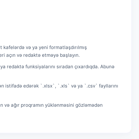
 kafelərdə və ya yeni formatlaşdırılmış
ri açın və redaktə etməyə başlayın.
 ya redaktə funksiyalarını sıradan çıxardıqda. Abunə
istifadə edərək `.xlsx`, `.xls` və ya `.csv` fayllarını
edin və ağır proqramın yüklənməsini gözləmədən