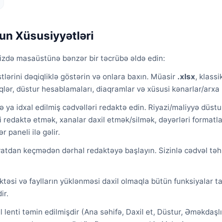
un Xüsusiyyətləri
izdə masaüstünə bənzər bir təcrübə əldə edin:
lərini dəqiqliklə göstərin və onlara baxın. Müasir
.xlsx
, klass
qlər, düstur hesablamaları, diaqramlar və xüsusi kənarlar/arxa 
ə ya idxal edilmiş cədvəlləri redaktə edin. Riyazi/maliyyə düstur
i redaktə etmək, xanalar daxil etmək/silmək, dəyərləri formatla
 paneli ilə gəlir.
atdan keçmədən dərhal redaktəyə başlayın. Sizinlə cədvəl təhli
aktəsi və faylların yüklənməsi daxil olmaqla bütün funksiyalar 
ir.
el lenti təmin edilmişdir (Ana səhifə, Daxil et, Düstur, Əməkdaş