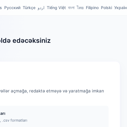
s
Русский
Türkçe
اردو
Tiếng Việt
বাংলা
ไทย
Filipino
Polski
Украї
 əldə edəcəksiniz
dvəllər açmağa, redaktə etməyə və yaratmağa imkan
arı
s, .csv formatları