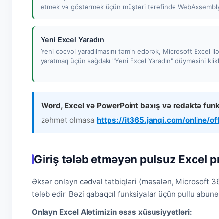
etmək və göstərmək üçün müştəri tərəfində WebAssembly k
Yeni Excel Yaradın
Yeni cədvəl yaradılmasını təmin edərək, Microsoft Excel il
yaratmaq üçün sağdakı "Yeni Excel Yaradın" düyməsini klikl
Word, Excel və PowerPoint baxış və redaktə funk
zəhmət olmasa
https://it365.janqi.com/online/of
Giriş tələb etməyən pulsuz Excel 
Əksər onlayn cədvəl tətbiqləri (məsələn, Microsoft 3
tələb edir. Bəzi qabaqcıl funksiyalar üçün pullu abunəl
Onlayn Excel Alətimizin əsas xüsusiyyətləri: