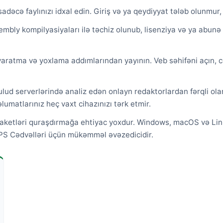
dəcə faylınızı idxal edin. Giriş və ya qeydiyyat tələb olunmur
mbly kompilyasiyaları ilə təchiz olunub, lisenziya və ya abunə
ratma və yoxlama addımlarından yayının. Veb səhifəni açın, cədv
ulud serverlərində analiz edən onlayn redaktorlardan fərqli ol
umatlarınız heç vaxt cihazınızı tərk etmir.
 paketləri quraşdırmağa ehtiyac yoxdur. Windows, macOS və Lin
WPS Cədvəlləri üçün mükəmməl əvəzedicidir.