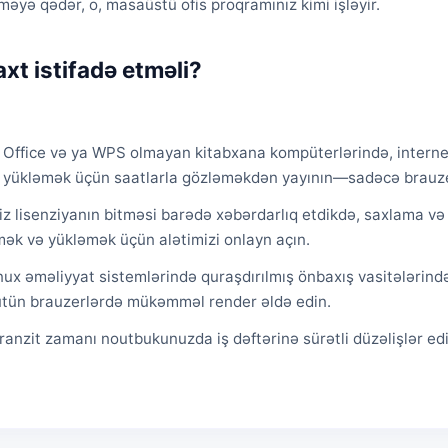
əyə qədər, o, masaüstü ofis proqramınız kimi işləyir.
xt istifadə etməli?
 Office və ya WPS olmayan kitabxana kompüterlərində, internet
i yükləmək üçün saatlarla gözləməkdən yayının—sadəcə brauze
niz lisenziyanın bitməsi barədə xəbərdarlıq etdikdə, saxlama və
mək və yükləmək üçün alətimizi onlayn açın.
ux əməliyyat sistemlərində quraşdırılmış önbaxış vasitələrindən 
Bütün brauzerlərdə mükəmməl render əldə edin.
tranzit zamanı noutbukunuzda iş dəftərinə sürətli düzəlişlər 