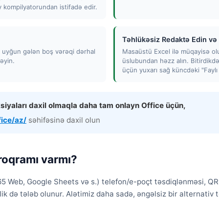
ompilyatorundan istifadə edir.
Təhlükəsiz Redaktə Edin və 
ə uyğun gələn boş vərəqi dərhal
Masaüstü Excel ilə müqayisə olun
əyin.
üslubundan həzz alın. Bitirdikdən
üçün yuxarı sağ küncdəki "Faylı 
siyaları daxil olmaqla daha tam onlayn Office üçün,
fice/az/
səhifəsinə daxil olun
proqramı varmı?
65 Web, Google Sheets və s.) telefon/e-poçt təsdiqlənməsi, QR
ik də tələb olunur. Alətimiz daha sadə, əngəlsiz bir alternativ 