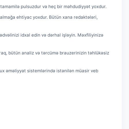
, tamamilə pulsuzdur və heç bir məhdudiyyət yoxdur.
 almağa ehtiyac yoxdur. Bütün xana redaktələri,
əlinizi idxal edin və dərhal işləyin. Məxfiliyinizə
araq, bütün analiz və tərcümə brauzerinizin təhlükəsiz
ux əməliyyat sistemlərində istənilən müasir veb