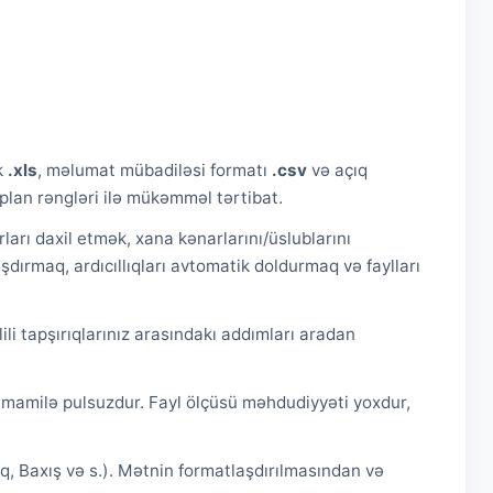
ik
.xls
, məlumat mübadiləsi formatı
.csv
və açıq
plan rəngləri ilə mükəmməl tərtibat.
ları daxil etmək, xana kənarlarını/üslublarını
şdırmaq, ardıcıllıqları avtomatik doldurmaq və faylları
li tapşırıqlarınız arasındakı addımları aradan
tamamilə pulsuzdur. Fayl ölçüsü məhdudiyyəti yoxdur,
lıq, Baxış və s.). Mətnin formatlaşdırılmasından və