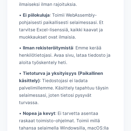
ilmaiseksi ilman rajoituksia.
•
Ei piilokuluja
: Toimii WebAssembly-
pohjaisesti paikallisesti selaimessasi. Et
tarvitse Excel-lisenssiä, kaikki kaavat ja
muokkaukset ovat ilmaisia.
•
Ilman rekisteröitymistä
: Emme kerää
henkilötietojasi. Avaa sivu, lataa tiedosto ja
aloita työskentely heti.
•
Tietoturva ja yksityisyys (Paikallinen
käsittely)
: Tiedostojasi ei ladata
palvelimillemme. Käsittely tapahtuu täysin
selaimessasi, joten tietosi pysyvät
turvassa.
•
Nopea ja kevyt
: Ei tarvetta asentaa
raskaat toimisto-ohjelmat. Toimii millä
tahansa selaimella Windowsilla, macOS:lla