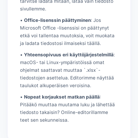
tarvitse ladata mitään, lataa vain tiedosto
sivullemme.
•
Office-lisenssin päättyminen
: Jos
Microsoft Office -lisenssisi on päättynyt
etkä voi tallentaa muutoksia, voit muokata
ja ladata tiedostosi ilmaiseksi täällä.
•
Yhteensopivuus eri käyttöjärjestelmillä
:
macOS- tai Linux-ympäristöissä omat
ohjelmat saattavat muuttaa `.xlsx`-
tiedostojen asettelua. Editorimme näyttää
taulukot alkuperäisen veroisina.
•
Nopeat korjaukset matkan päällä
:
Pitääkö muuttaa muutama luku ja lähettää
tiedosto takaisin? Online-editorillamme
teet sen sekunneissa.