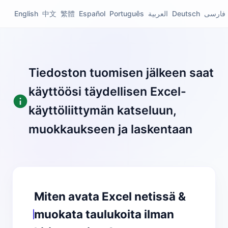
English
中文
繁體
Español
Português
العربية
Deutsch
فارسی
Tiedoston tuomisen jälkeen saat
käyttöösi täydellisen Excel-
käyttöliittymän katseluun,
muokkaukseen ja laskentaan
Miten avata Excel netissä &
muokata taulukoita ilman