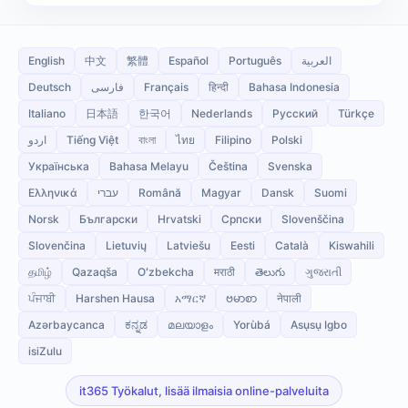
English
中文
繁體
Español
Português
العربية
Deutsch
فارسی
Français
हिन्दी
Bahasa Indonesia
Italiano
日本語
한국어
Nederlands
Русский
Türkçe
اردو
Tiếng Việt
বাংলা
ไทย
Filipino
Polski
Українська
Bahasa Melayu
Čeština
Svenska
Ελληνικά
עברי
Română
Magyar
Dansk
Suomi
Norsk
Български
Hrvatski
Српски
Slovenščina
Slovenčina
Lietuvių
Latviešu
Eesti
Català
Kiswahili
தமிழ்
Qazaqša
Oʻzbekcha
मराठी
తెలుగు
ગુજરાતી
ਪੰਜਾਬੀ
Harshen Hausa
አማርኛ
ဗမာစာ
नेपाली
Azərbaycanca
ಕನ್ನಡ
മലയാളം
Yorùbá
Asụsụ Igbo
isiZulu
it365 Työkalut, lisää ilmaisia online-palveluita