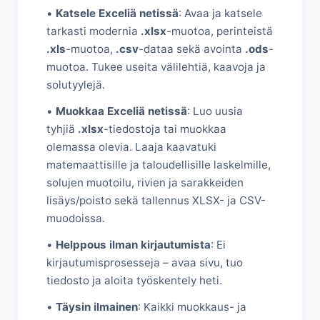
•
Katsele Exceliä netissä
: Avaa ja katsele
tarkasti modernia
.xlsx
-muotoa, perinteistä
.xls
-muotoa,
.csv
-dataa sekä avointa
.ods
-
muotoa. Tukee useita välilehtiä, kaavoja ja
solutyylejä.
•
Muokkaa Exceliä netissä
: Luo uusia
tyhjiä
.xlsx
-tiedostoja tai muokkaa
olemassa olevia. Laaja kaavatuki
matemaattisille ja taloudellisille laskelmille,
solujen muotoilu, rivien ja sarakkeiden
lisäys/poisto sekä tallennus XLSX- ja CSV-
muodoissa.
•
Helppous ilman kirjautumista
: Ei
kirjautumisprosesseja – avaa sivu, tuo
tiedosto ja aloita työskentely heti.
•
Täysin ilmainen
: Kaikki muokkaus- ja