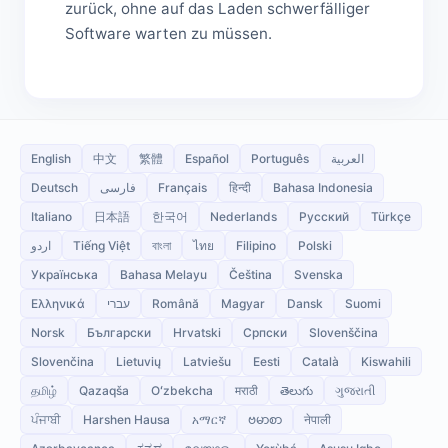
zurück, ohne auf das Laden schwerfälliger
Software warten zu müssen.
English
中文
繁體
Español
Português
العربية
Deutsch
فارسی
Français
हिन्दी
Bahasa Indonesia
Italiano
日本語
한국어
Nederlands
Русский
Türkçe
اردو
Tiếng Việt
বাংলা
ไทย
Filipino
Polski
Українська
Bahasa Melayu
Čeština
Svenska
Ελληνικά
עברי
Română
Magyar
Dansk
Suomi
Norsk
Български
Hrvatski
Српски
Slovenščina
Slovenčina
Lietuvių
Latviešu
Eesti
Català
Kiswahili
தமிழ்
Qazaqša
Oʻzbekcha
मराठी
తెలుగు
ગુજરાતી
ਪੰਜਾਬੀ
Harshen Hausa
አማርኛ
ဗမာစာ
नेपाली