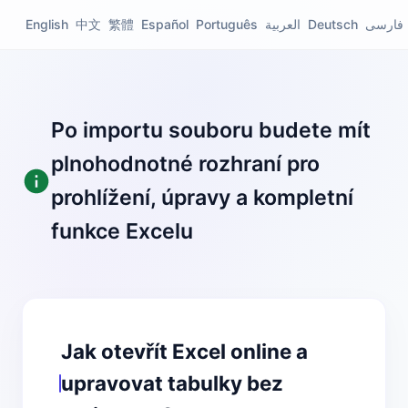
English
中文
繁體
Español
Português
العربية
Deutsch
فارسی
Po importu souboru budete mít
plnohodnotné rozhraní pro
prohlížení, úpravy a kompletní
funkce Excelu
Jak otevřít Excel online a
upravovat tabulky bez