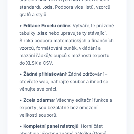
standardu
.ods
. Podpora více listů, vzorců,
grafů a stylů.
•
Editace Excelu online
: Vytvářejte prázdné
tabulky
.xlsx
nebo upravujte ty stávající.
Široká podpora matematických a finančních
vzorců, formátování buněk, vkládání a
mazání řádků/sloupců s možností exportu
do XLSX a CSV.
•
Žádné přihlašování
: Žádné zdržování –
otevřete web, nahrajte soubor a ihned se
věnujte své práci.
•
Zcela zdarma
: Všechny editační funkce a
exporty jsou bezplatné bez omezení
velikosti souborů.
•
Kompletní panel nástrojů
: Horní část
obsahuje všechny známé záložky (Domů,