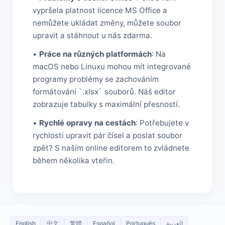
vypršela platnost licence MS Office a
nemůžete ukládat změny, můžete soubor
upravit a stáhnout u nás zdarma.
•
Práce na různých platformách
: Na
macOS nebo Linuxu mohou mít integrované
programy problémy se zachováním
formátování `.xlsx` souborů. Náš editor
zobrazuje tabulky s maximální přesností.
•
Rychlé opravy na cestách
: Potřebujete v
rychlosti upravit pár čísel a poslat soubor
zpět? S naším online editorem to zvládnete
během několika vteřin.
English
中文
繁體
Español
Português
العربية