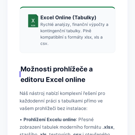
Excel Online (Tabulky)
Rychlé analýzy, finanční výpočty a
kontingenční tabulky. Plně
kompatibilní s formáty xlsx, xls a
csv.
Možnosti prohlížeče a
editoru Excel online
Náš nástroj nabízí komplexní řešení pro
každodenní práci s tabulkami přímo ve
vašem prohlížeči bez instalace:
•
Prohlížení Excelu online
: Přesné
zobrazení tabulek moderního formátu
.xlsx
,
staršího
.xls
, textových
.csv
i otevřeného