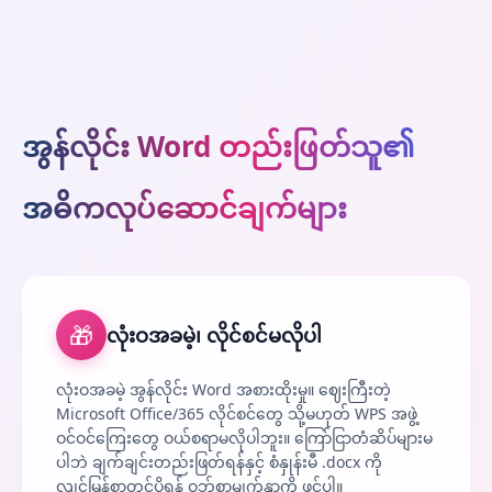
အွန်လိုင်း Word တည်းဖြတ်သူ၏
အဓိကလုပ်ဆောင်ချက်များ
🎁
လုံးဝအခမဲ့၊ လိုင်စင်မလိုပါ
လုံးဝအခမဲ့ အွန်လိုင်း Word အစားထိုးမှု။ ဈေးကြီးတဲ့
Microsoft Office/365 လိုင်စင်တွေ သို့မဟုတ် WPS အဖွဲ့
ဝင်ဝင်ကြေးတွေ ဝယ်စရာမလိုပါဘူး။ ကြော်ငြာတံဆိပ်များမ
ပါဘဲ ချက်ချင်းတည်းဖြတ်ရန်နှင့် စံနှုန်းမီ .docx ကို
လျင်မြန်စွာတင်ပို့ရန် ဝဘ်စာမျက်နှာကို ဖွင့်ပါ။