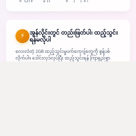
အွန်လိုင်းတွင် တည်းဖြတ်ပါ၊ ထည့်သွင်း
⚡
ရန်မလိုပါ
လေးလံတဲ့ 2GB ထည့်သွင်းမှုပက်ကေ့ဂျ်တွေကို စွန့်ပစ်
လိုက်ပါ။ ဒေါင်းလုဒ်လုပ်ပြီး ထည့်သွင်းရန် ကြာရှည်စွာ
စောင့်ဆိုင်းမှုကို ကျော်ဖြတ်ပြီး ဘရောက်ဆာတွင် စက္ကန့်ပိုင်း
အတွင်း တိုက်ရိုက်တင်ပါ။ ကွန်ပျူတာ၊ ဖုန်း သို့မဟုတ်
တက်ဘလက်ပဲဖြစ်ဖြစ် အချိန်မရွေး အလုပ်စတင်ရန် သင့်ဘ
ရောက်ဆာကို ဖွင့်ပါ။
📥
လျင်မြန်စွာ တင်သွင်းခြင်းနှင့် တင်ပို့ခြင်း