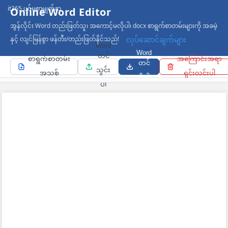
it365 ပင်မစာမျက်နှာ
Online Word Editor
အွန်လိုင်း Word တည်းဖြတ်သူ၊ အကောင့်မလိုပါ၊ docx စာရွက်စာတမ်းများကို အခမဲ့
နှင့် လျင်မြန်စွာ ဖန်တီး/တည်းဖြတ်နိုင်သည်!
လုပ်ဆောင်ချက်များ
Word
Word
တင်
စာရွက်စာတမ်း
အကြောင်းအရာ
တင်
သွင်း
အသစ်
ရှင်းလင်းပါ
ပို့ပါ
ပါ