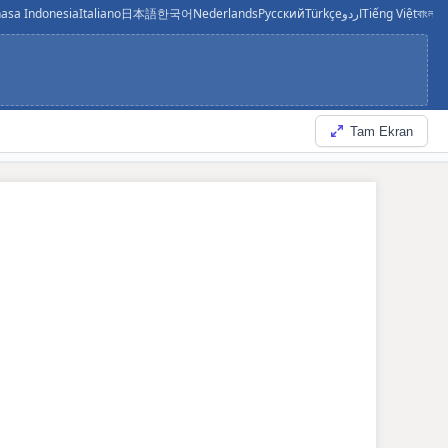
asa Indonesia
Italiano
日本語
한국어
Nederlands
Русский
Türkçe
اردو
Tiếng Việt
বাংলা
ไ
Tam Ekran