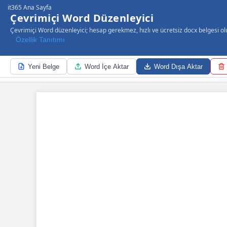
it365 Ana Sayfa
Çevrimiçi Word Düzenleyici
Çevrimiçi Word düzenleyici; hesap gerekmez, hızlı ve ücretsiz docx belgesi o
Özellik Tanıtımı
Yeni Belge
Word İçe Aktar
Word Dışa Aktar