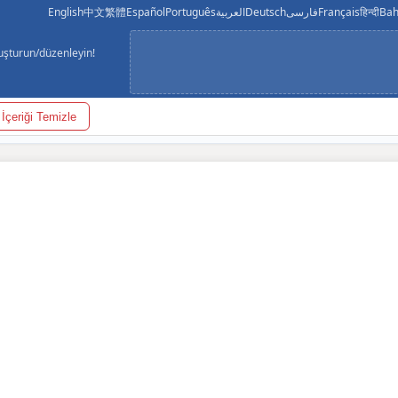
English
中文
繁體
Español
Português
العربية
Deutsch
فارسی
Français
हिन्दी
Bah
luşturun/düzenleyin!
İçeriği Temizle