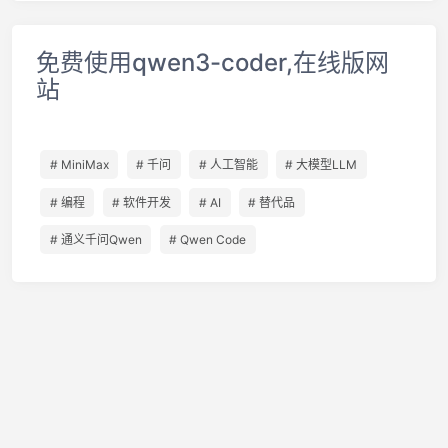
免费使用qwen3-coder,在线版网
站
# MiniMax
# 千问
# 人工智能
# 大模型LLM
# 编程
# 软件开发
# AI
# 替代品
# 通义千问Qwen
# Qwen Code