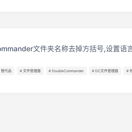
eCommander文件夹名称去掉方括号,设置语
# 替代品
# 文件管理器
# DoubleCommander
# DC文件管理器
#