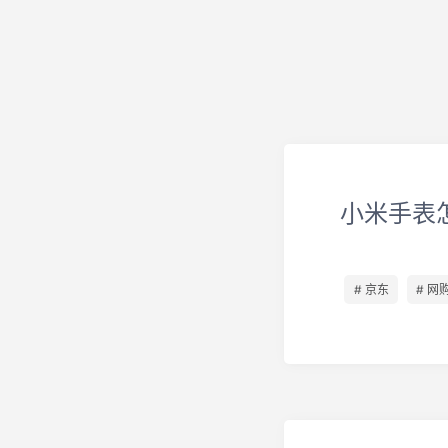
小米手表
# 京东
# 网