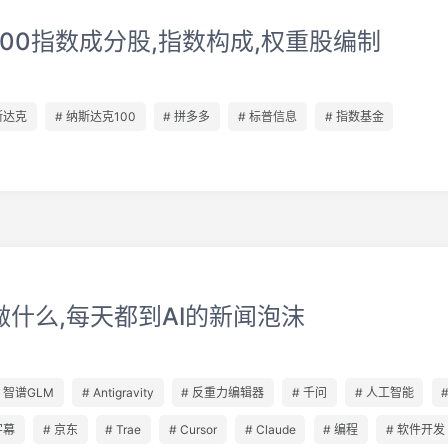
00指数成分股,指数构成,权重股编制
斯达克
# 纳斯达克100
# 拼多多
# 标普信息
# 指数基金
做什么,每天都到AI的新闻泡沫
# 智谱GLM
# Antigravity
# 反重力编辑器
# 千问
# 人工智能
字幕
# 京东
# Trae
# Cursor
# Claude
# 编程
# 软件开发