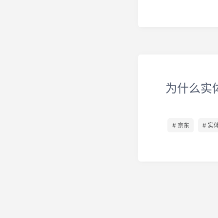
为什么实
# 京东
# 实