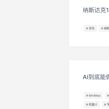
纳斯达克1
# 京东
# 纳
AI到底能
# MiniMax
# 机器人
# 