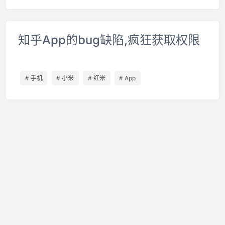
知乎App的bug缺陷,疯狂获取权限
# 手机
# 小米
# 红米
# App