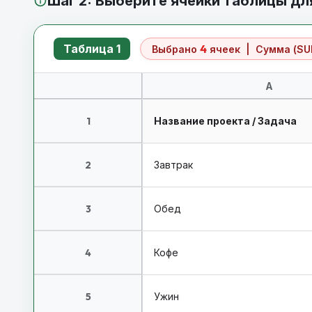
Шаг 2: Выберите ячейки таблицы дл
Таблица 1
4
Выбрано
ячеек | Сумма (SU
A
1
Название проекта / Задача
2
Завтрак
3
Обед
4
Кофе
5
Ужин