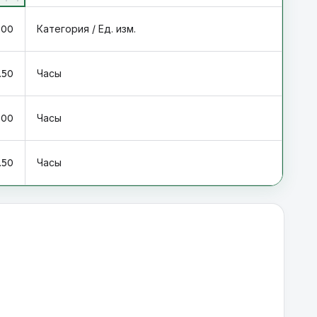
.00
Категория / Ед. изм.
.50
Часы
.00
Часы
.50
Часы