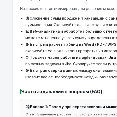
Наш ассистент оптимизирован для решения множес
💰 Сложение сумм продаж и транзакций с сай
суммирования. Скопируйте данные сюда и считай
📊 Веб-аналитика и обработка больших отчето
можете мгновенно узнать сумму определенных с
📝 Быстрый расчет таблиц из Word / PDF / WPS
скопируйте ее сюда, чтобы превратить в интер
⚙️ Подсчет часов работы на agile-досках (Jira и
по разным задачам в Jira. Скопируйте таблицу 
🎯 Быстрая сверка данных между системами:
избавит вас от необходимости каждый раз запуск
Часто задаваемые вопросы (FAQ)
🤔 Вопрос 1: Почему при перетаскивании мыш
Ответ: Выделение работает только при зажатой левой