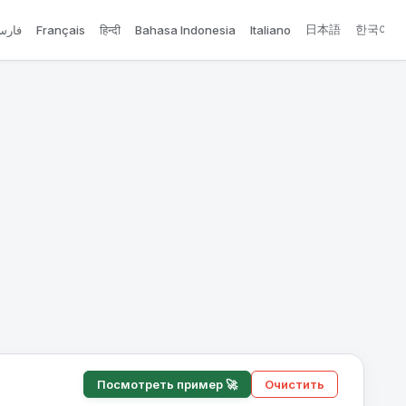
日本語
한국어
हिन्दी
فارس
Français
Bahasa Indonesia
Italiano
Посмотреть пример 🚀
Очистить