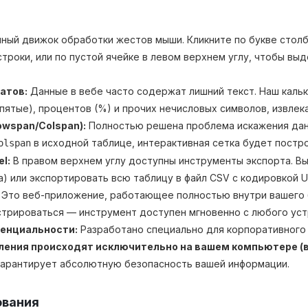
ый движок обработки жестов мыши. Кликните по букве столбца 
троки, или по пустой ячейке в левом верхнем углу, чтобы вы
атов:
Данные в вебе часто содержат лишний текст. Наш кальк
запятые), процентов (%) и прочих нечисловых символов, извле
wspan/Colspan):
Полностью решена проблема искажения дан
в исходной таблице, интерактивная сетка будет постр
olspan
l:
В правом верхнем углу доступны инструменты экспорта. В
а) или экспортировать всю таблицу в файл CSV с кодировкой 
Это веб-приложение, работающее полностью внутри вашего 
стрироваться — инструмент доступен мгновенно с любого уст
денциальности:
Разработано специально для корпоративного 
ления происходят исключительно на вашем компьютере (в
 гарантирует абсолютную безопасность вашей информации.
ования