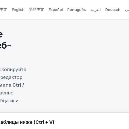
中文
繁體中文
English
Español
Português
العربية
Deutsch
ی
е
еб-
 Скопируйте
 редактор
те Ctrl /
овенно
лбца или
блицы ниже (Ctrl + V)