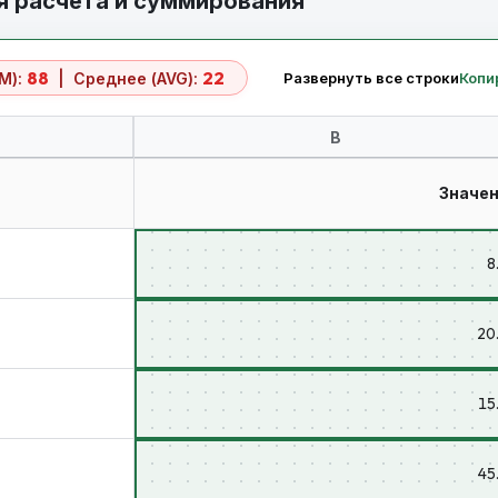
я расчета и суммирования
88
22
M):
| Среднее (AVG):
Развернуть все строки
Копи
B
Значе
8
20
15
45