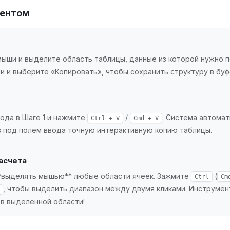
ментом
ыши и выделите область таблицы, данные из которой нужно 
ши и выберите «Копировать», чтобы сохранить структуру в бу
вода в Шаге 1 и нажмите
/
. Система автома
Ctrl + V
Cmd + V
в под полем ввода точную интерактивную копию таблицы.
асчета
**выделять мышью** любые области ячеек. Зажмите
(
Ctrl
Cm
, чтобы выделить диапазон между двумя кликами. Инструмен
 в выделенной области!