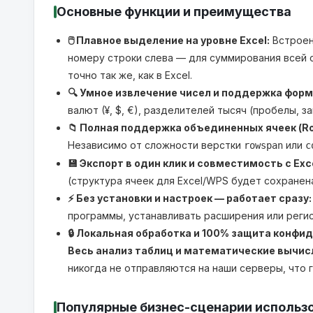
Основные функции и преимущества
🖱️ Плавное выделение на уровне Excel:
Встроенн
номеру строки слева — для суммирования всей с
точно так же, как в Excel.
🔍 Умное извлечение чисел и поддержка форм
валют (¥, $, €), разделителей тысяч (пробелы, 
📁 Полная поддержка объединенных ячеек (Ro
Независимо от сложности верстки
или
rowspan
c
💾 Экспорт в один клик и совместимость с Exce
(структура ячеек для Excel/WPS будет сохранен
⚡ Без установки и настроек — работает сразу:
программы, устанавливать расширения или реги
🔒 Локальная обработка и 100% защита конфи
Весь анализ таблиц и математические вычис
никогда не отправляются на наши серверы, что
Популярные бизнес-сценарии использ