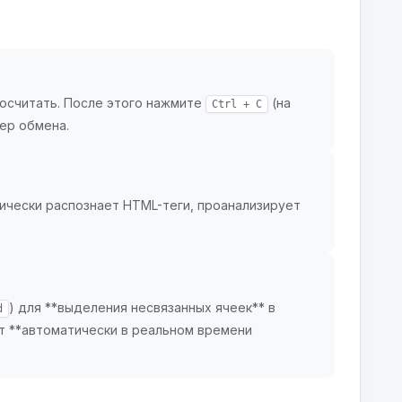
посчитать. После этого нажмите
(на
Ctrl + C
фер обмена.
тически распознает HTML-теги, проанализирует
) для **выделения несвязанных ячеек** в
d
т **автоматически в реальном времени