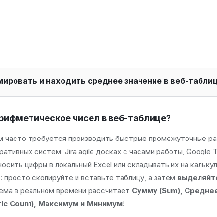
мировать и находить среднее значение в веб-табли
арифметическое чисел в веб-таблице?
нам часто требуется производить быстрые промежуточные ра
ативных систем, Jira agile досках с часами работы, Google 
сить цифры в локальный Excel или складывать их на калькул
: просто скопируйте и вставьте таблицу, а затем
выделяйт
стема в реальном времени рассчитает
Сумму (Sum), Среднее
ric Count), Максимум и Минимум
!