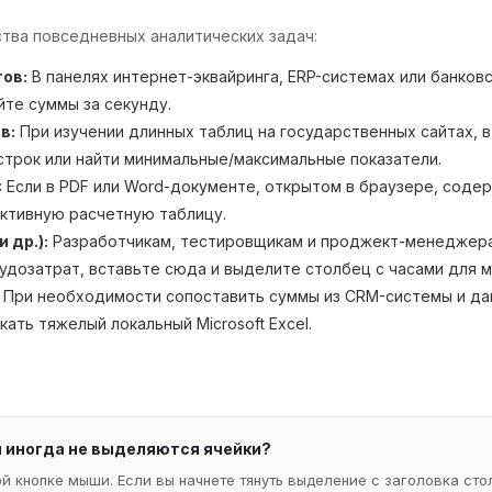
тва повседневных аналитических задач:
тов:
В панелях интернет-эквайринга, ERP-системах или банков
те суммы за секунду.
в:
При изучении длинных таблиц на государственных сайтах, в
трок или найти минимальные/максимальные показатели.
:
Если в PDF или Word-документе, открытом в браузере, содер
активную расчетную таблицу.
 др.):
Разработчикам, тестировщикам и проджект-менеджера
трудозатрат, вставьте сюда и выделите столбец с часами для 
При необходимости сопоставить суммы из CRM-системы и дан
ать тяжелый локальный Microsoft Excel.
и иногда не выделяются ячейки?
 кнопке мыши. Если вы начнете тянуть выделение с заголовка столб