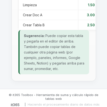
Limpieza
1.50
H
Crear Doc A
3.00
H
Crear Tabla B
2.50
H
Sugerencia:
Puede copiar esta tabla
y pegarla en el editor de arriba.
También puede copiar tablas de
cualquier otra página web (por
ejemplo, paneles, informes, Google
Sheets, Notion) y pegarlas arriba para
sumar, promediar, etc.
© it365 Toolbox - Herramienta de suma y cálculo rápido de
tablas web
it365
|
Haciendo el procesamiento diario de datos más