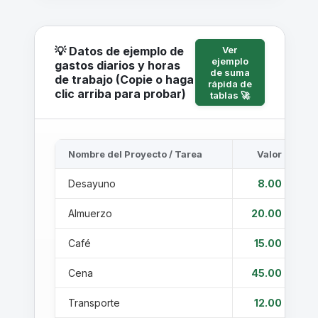
💡 Datos de ejemplo de
Ver
ejemplo
gastos diarios y horas
de suma
de trabajo (Copie o haga
rápida de
clic arriba para probar)
tablas 🚀
Nombre del Proyecto / Tarea
Valor
Un
Desayuno
8.00
Un
Almuerzo
20.00
Un
Café
15.00
Un
Cena
45.00
Un
Transporte
12.00
Un