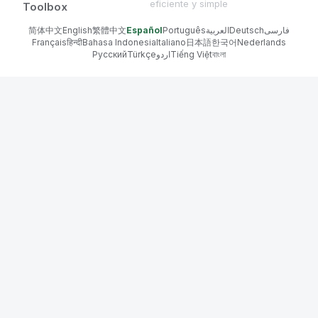
eficiente y simple
Toolbox
简体中文
English
繁體中文
Español
Português
العربية
Deutsch
فارسی
Français
हिन्दी
Bahasa Indonesia
Italiano
日本語
한국어
Nederlands
Русский
Türkçe
اردو
Tiếng Việt
বাংলা