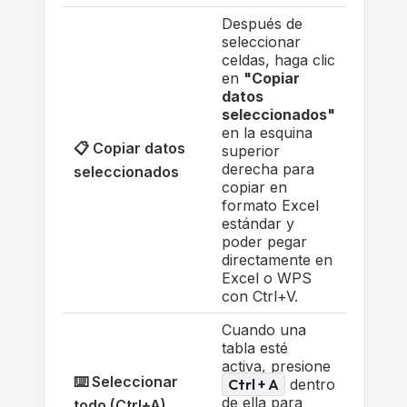
Después de
seleccionar
celdas, haga clic
en
"Copiar
datos
seleccionados"
en la esquina
📋 Copiar datos
superior
derecha para
seleccionados
copiar en
formato Excel
estándar y
poder pegar
directamente en
Excel o WPS
con Ctrl+V.
Cuando una
tabla esté
activa, presione
⌨️ Seleccionar
Ctrl + A
dentro
de ella para
todo (Ctrl+A)