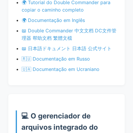
🌍 Tutorial do Double Commander para
copiar o caminho completo
🌍 Documentação em Inglês
📖 Double Commander 中文文档 DC文件管
理器 帮助文档
繁體文檔
📖 日本語ドキュメント 日本語 公式サイト
🇷🇺 Documentação em Russo
🇺🇦 Documentação em Ucraniano
💻 O gerenciador de
arquivos integrado do