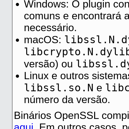
Windows: O plugin co
comuns e encontrará a
necessário.
libssl.N.d
macOS:
libcrypto.N.dyli
libssl.d
versão) ou
Linux e outros sistema
libssl.so.N
lib
e
número da versão.
Binários OpenSSL compi
aqui
. Em outros casos, 