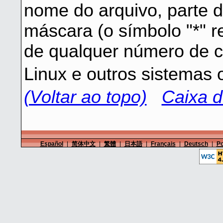
nome do arquivo, parte 
máscara (o símbolo "*" 
de qualquer número de c
Linux e outros sistemas 
(Voltar ao topo)
Caixa d
Español
|
简体中文
|
繁體
|
日本語
|
Français
|
Deutsch
|
Po