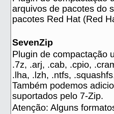
arquivos de pacotes do 
pacotes Red Hat (Red Hat
SevenZip
Plugin de compactação u
.7z, .arj, .cab, .cpio, .cra
.lha, .lzh, .ntfs, .squashfs
Também podemos adiciona
suportados pelo 7-Zip.
Atenção: Alguns formatos