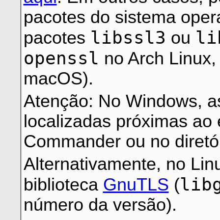
pacotes do sistema opera
libssl3
li
pacotes
ou
openssl
no Arch Linux
macOS).
Atenção: No Windows, as
localizadas próximas ao
Commander ou no diretó
Alternativamente, no Lin
lib
biblioteca
GnuTLS
(
número da versão).