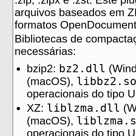
.zip, .zipx e .zst. Este 
arquivos baseados em Z
formatos OpenDocument, 
Bibliotecas de compacta
necessárias:
bz2.dll
bzip2:
(Wind
libbz2.s
(macOS),
operacionais do tipo U
liblzma.dll
XZ:
(W
liblzma.
(macOS),
operacionais do tipo U