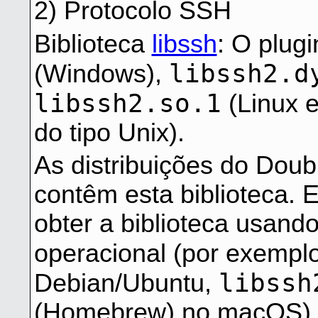
2) Protocolo SSH
Biblioteca
libssh
: O plug
libssh2.d
(Windows),
libssh2.so.1
(Linux e
do tipo Unix).
As distribuições do Do
contêm esta biblioteca.
obter a biblioteca usan
operacional (por exempl
libssh
Debian/Ubuntu,
(Homebrew) no macOS).