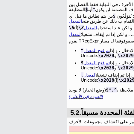
 الأحرف في النهاية فقط.الفصل بين
$
^
ف المضمنة لن يكون
أو.
$
تَوَقَّعُونَ.
س يتم تطابق ها قبل أي
قيام ب ذلك عن طريق فتح
\A
\Z
و لكن عند استخدام
(أ)
، و لكن إذا تم إيقاف تشغيل
^
إدخال ، و إذا
\x2028
\x2029
أو
Unicode:
$
إدخال ، و إذا
\x2028
\x2029
أو
Unicode:
.
 إذا تم إيقاف تشغيل
\x2028
\x202
(أ)
Unicode:
^.*$
ملاحظة ،
(وضع الخيار) لا يوجد
(العودة إلى الأعلى)
5.الفئة المحددة مسبقاً