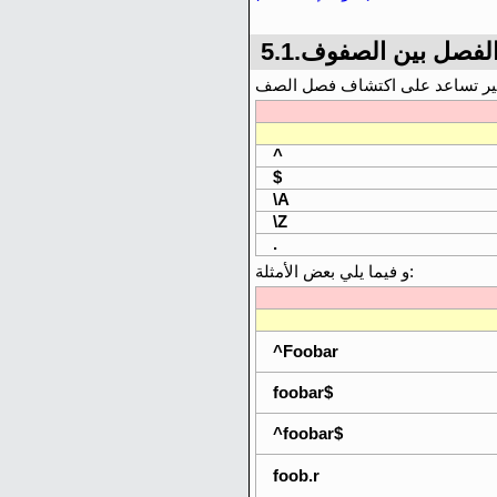
ة-الفصل بين الصفوف
^
$
\A
\Z
.
و فيما يلي بعض الأمثلة:
^Foobar
foobar$
^foobar$
foob.r