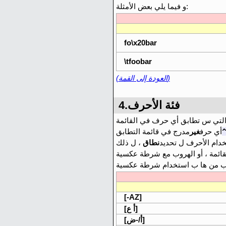
و فيما يلي بعض الأمثلة:
fo\x20bar
\tfoobar
(العودة إلى القمة)
4.فئة الأحرف
أي حرف
غير
خدام الأحرف ل تحديد
نطاق
، ل ذلك
[-AZ]
[أ ع]
[أ/-ض]