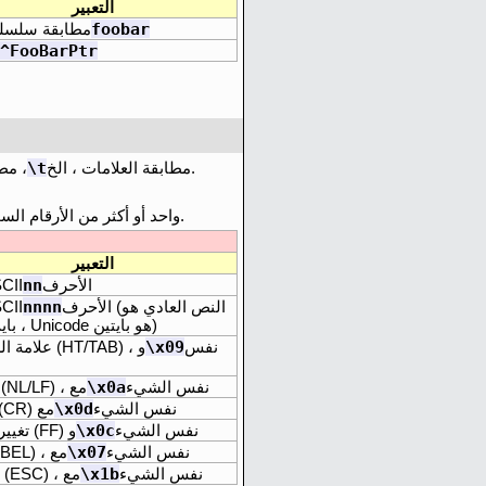
التعبير
foobar
مطابقة سلسلة
^FooBarPtr
\t
مطابقة العلامات ، الخ.
مطابقة السطر ،
–واحد أو أكثر من الأرقام الست عشرية.
التعبير
nn
الأحرف
رمز I
nnnn
الأحرف (النص العادي هو
رمز I
بايت واحد ، Unicode هو بايتين)
\x09
نفس
علامة الساعات (HT/TAB) ، و
\x0a
نفس الشيء
السطر (NL/LF) ، مع
\x0d
نفس الشيء
العودة (CR) مع
\x0c
نفس الشيء
تغيير صفحة (FF) و
\x07
نفس الشيء
الإنذار (BEL) ، مع
\x1b
نفس الشيء
الهروب (ESC) ، مع