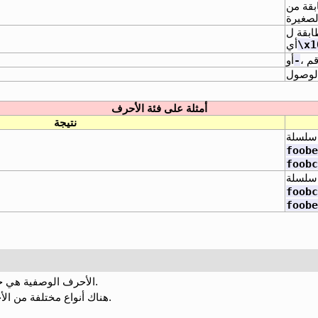
بقة من
ابقة ل
\x1
أي
-
م ،
الوصول
أمثلة على فئة الأحرف
نتيجة
سلسلة
foobe
foobc
سلسلة
foobc
foobe
الأحرف الوصفية هي جوهر التعبير العادي ، هو حرف خاص.
هناك أنواع مختلفة من الأحرف الوصفية ك ما هو موضح أدنا ه.