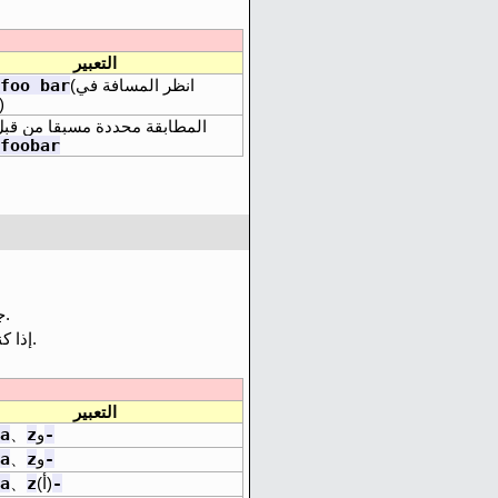
التعبير
foo bar
(انظر المسافة في
الوسط
المطابقة محددة مسبقا من قبل
foobar
جميع الأحرف ب ما في ذلك.
تصبح عضواً في الطبقة نفس ك ، ضع ها في بداية أو نهاية القائمة ، أو الهروب مع شرطة عكسية.
إذا 
التعبير
a
z
-
و
、
a
z
-
و
、
a
z
-
(أ)
、