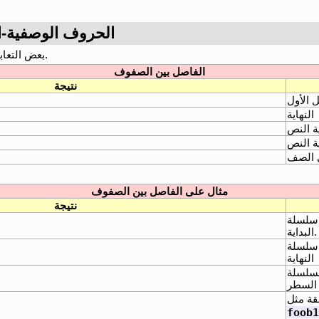
5.1.الحروف الوصفي
بعض التعابير تساعد على اكتشاف فصل الصف.
الفاصل بين الصفوف
نتيجة
 الأول
النهاية
ية النص
ية النص
 الصف
مثال على الفاصل بين الصفوف
نتيجة
سلسلة
البداية.
سلسلة
النهاية
سلسلة
 السطر
قة مثل
foob1