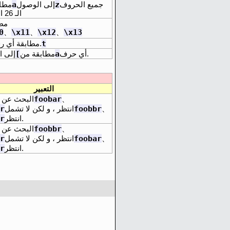
a
z
جميع الحروف
إلى الوصول
مطا
الـ 26 الصغيرة
مط
0
\x11
\x12
\x13
、
、
、
t
أو.
مطابقة أي رق
]
a
أي حرف.
مطابقة من
إلى 
التعبير
foobar
、
البحث عن 
r
foobbr
、
انتظر ، و لكن لا تشمل
r
انتظر.
foobbr
、
البحث عن 
r
foobar
、
انتظر ، و لكن لا تشمل
r
انتظر.