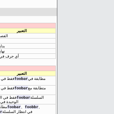
التعبير
الفصل
بدا
نها
أي حرف في
التعبير
foobar
مطابقة في
فقط في 
foobar
متطابقة مع
فقط في 
foobar
السلسلة
فقط في ال
الوحيدة في
foobar
foobbr
、
、
مطاب
r
في انتظار السلسلة