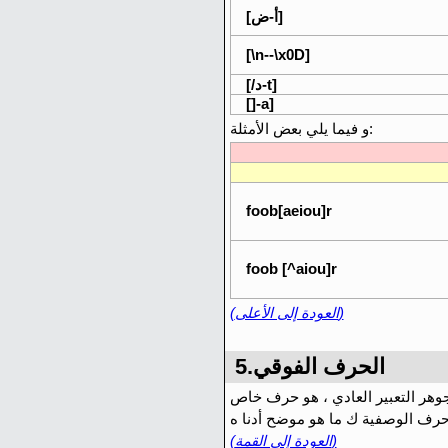
[أ-ض]
[\n--\x0D]
[/د-t]
[]-a]
و فيما يلي بعض الأمثلة:
foob[aeiou]r
foob [^aiou]r
(العودة إلى الأعلى)
5.الحرف الفوقي
(العودة إلى القمة)