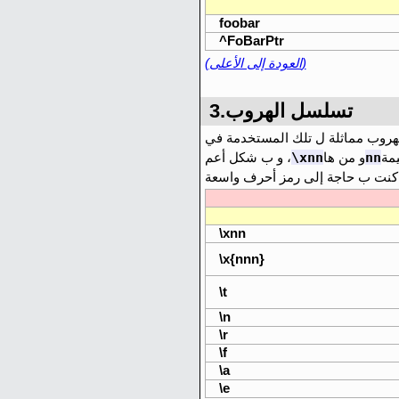
foobar
^FoBarPtr
(العودة إلى الأعلى)
3.تسلسل الهروب
\xnn
nn
و من ها
و ب شكل أعم ،
\xnn
\x{nnn}
\t
\n
\r
\f
\a
\e