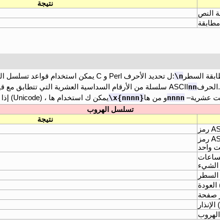
نتيجة
 النص
مطابقة
\n
يمكن استخدام قواعد تسلسل الهروب مماثلة ل تلك المستخدمة في C و Perl ل تحديد الأحرف:
nn
الحرف.
سلسلة من الأرقام السداسية العشرية التي تتطابق مع قيمة ASCII
\x{nnnn}
nnnn
و من ها
إذا كنت ب حاجة إلى رمز أحرف واسعة (Unicode) ، يمكن ك استخدام ها
تسلسل الهروب
نتيجة
ASCI
ASCI
الشيء