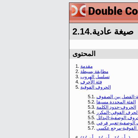
2.14.صيغة عادية
المحتوى
مقدمة
1.
مطابقة بسيطة
2.
تسلسل الهروب
3.
فئة الأحرف
4.
الحروف الفوقية
5.
ة-الفصل بين الصفوف
5.1.
الفئة المحددة مسبقا
5.2.
الحروف-حدود الكلمة
5.3.
لحرف الفوقي-المكرر
5.4.
روف الوصفية-البدائل
5.5.
الوصفية-تعبير فرعي
5.6.
 الفوقية-مرجع عكسي
5.7.
(و أَن هُمْ و أَن هُمْ و أَن هُمْ)
6.