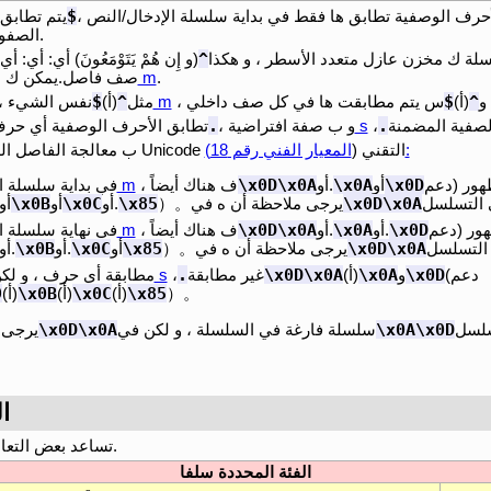
$
حرف الوصفية تطابق ها فقط في بداية سلسلة الإدخال/النص ،
يتم تطابق
المطابقة.
الصفو
^
سلة ك مخزن عازل متعدد الأسطر ، و هكذا
(و إِن هُمْ يَتَوْمَعُونَ) أي: أي: أي: يُ
.
المعدل m
صف فاصل.يمكن ك ال
$
^
$
^
و
(أ)
المعدل m
مثل
(أ)
نفس الشيء ، 
.
.
،
المعدل s
و ب صفة افتراضية ،
تطابق الأحرف الوصفية أي حرف 
المعيار الفني رقم 18):
يقوم TRegExpr ب معالجة الفاصل الصفوفوفقا ل معيار Unicode التقني (
\x0D\x0A
\x0A
\x0D
هور (دعم
أو
أو.
، ف هناك أيضاً
تم فتح المعدل m
في بداية سلسلة ال
\x0B
\x0C
\x85
\x0D\x0A
）。يرجى ملاحظة أن ه في
أو.
أو
أو
\x0D\x0A
\x0A
\x0D
ور (دعم
أو.
أو.
، ف هناك أيضاً
تم فتح المعدل m
في نهاية سلسلة ال
\x0B
\x0C
\x85
\x0D\x0A
）。يرجى ملاحظة أن ه في
أو
أو.
أو.
.
\x0D\x0A
\x0A
\x0D
(دعم
و
(أ)
غير مطابقة
،
المعدل s
مطابقة أي حرف ، و لكن
9
\x0B
\x0C
\x85
）。
(أ)
(أ)
(أ)
\x0D\x0A
\x0A\x0D
سلسلة فارغة في السلسلة ، و لكن في
يرجى 
.2
تساعد بعض التعابير على اكتشاف مجموعات الأحرف.
الفئة المحددة سلفا