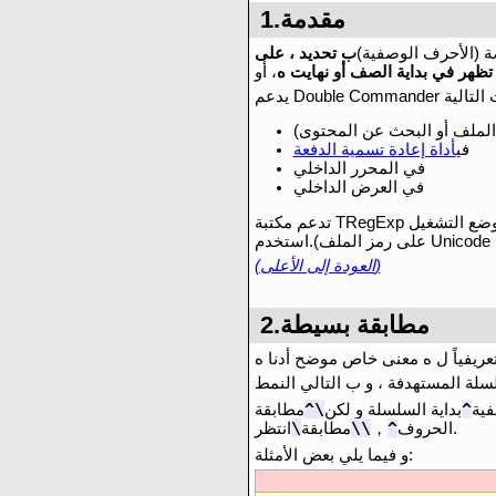
1.مقدمة
ة (الأحرف الوصفية)
ب تحديد ، على
تظهر في بداية الصف أو نهايت ه
، أو
لملف أو البحث عن المحتوى)
في
أداة إعادة تسمية الدفعة
في المحرر الداخلي
في العرض الداخلي
تدعم مكتبة TRegExp نوعين من وضع التشغيل: ANSI و Unicode.عند البحث في ملف نصي ، يستخدم Double Commander كلي هما (اعتمادا
(العودة إلى الأعلى)
2.مطابقة بسيطة
لة المستهدفة ، و ب التالي النمط
\^
^
فية
بداية السلسلة و لكن
مطابقة
\
\\
^
انتظر.
الحروف
，
مطابقة
و فيما يلي بعض الأمثلة: