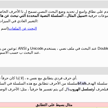
خدم على نطاق واسع ل تحديد وضع البحث النصي.تسمح ل نا الأحرف الخاص
n
سبيل المثال ، السلسلة النصية المحددة التي نبحث عن ها 
يدعم Double Commander التعبير العادي في الميزات التالية:
البحث عن الملفات
(اسم ا
على رمز الملف).استخدم Unicode عند البحث ب حسب الاسم.
أي حرف فردي يتطابق مع نفس ه ، إلا إذا كان حرفاً تعريفياً ل ه معنى خاص موضح أدنا ه.
bluh
سلسلة الهدف
سلسلة من الأحرف تتطابق مع هذه السلسلة في السلس
\
قبلحرف أو
تسلسل الهروب
ل كي يتم تفسير ها حرفياً ، مثل: الأحرف الوص
مثال بسيط على التطابق