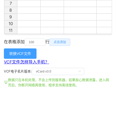
7
8
9
10
11
12
在表格添加
行
点击添加
13
14
转换VCF文件
15
VCF文件怎样导入手机？
16
17
VCF电子名片
版本:
18
数据只在本机处理，不会上传到服务器，如果担心数据泄露，进入网
19
页后，你断开网络再使用，程序支持离线使用。
20
21
22
23