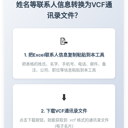
41
姓名等联系人信息转换为VCF通
42
讯录文件？
43
44
45
46
📝
47
48
1. 把Excel联系人信息复制粘贴到本工具
49
把表格的姓氏、名字、手机号、电话、邮件、备
50
注、公司、职位等信息粘贴到本工具
51
52
53
⬇️
54
55
2. 下载VCF通讯录文件
56
57
点击下载按钮，就能获取到 .vcf 格式的通讯录文件
(电子名片)
58