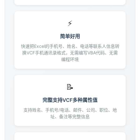
145
146
147
⚡
148
简单好用
149
150
快速把Excel的手机号、姓名、电话等联系人信息转
换VCF手机通讯录格式，无需编写VBA代码、无需
151
编程环境
152
153
154
📝
155
156
完整支持VCF多种属性值
157
支持姓名、手机号/电话、邮件、公司、职位、地
158
址、备注等完整信息
159
160
161