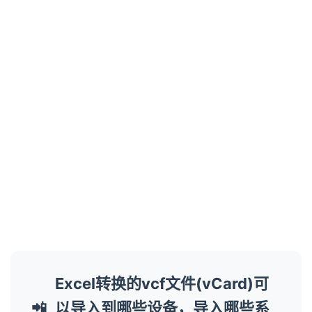
76
77
78
79
80
81
82
83
84
85
86
87
88
89
90
Excel转换的vcf文件(vCard)可
91
92
📲
以导入到哪些设备，导入哪些系