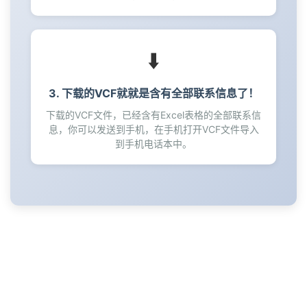
59
60
61
⬇️
62
63
3. 下载的VCF就就是含有全部联系信息了！
64
下载的VCF文件，已经含有Excel表格的全部联系信
65
息，你可以发送到手机，在手机打开VCF文件导入
66
到手机电话本中。
67
68
69
70
71
72
73
74
75