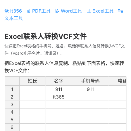
🛠️ it356
📄 PDF工具
📝 Word工具
📊 Excel工具
🔤
文本工具
Excel联系人转换VCF文件
快速把Excel表格的手机号、姓名、电话等联系人信息转换为VCF文
件（Vcard电子名片、通讯录）。
把Excel表格的联系人信息复制、粘贴到下面表格，快速转
换VCF文件：
姓氏
名字
手机号码
电话
1
911
911
2
it365
3
4
5
6