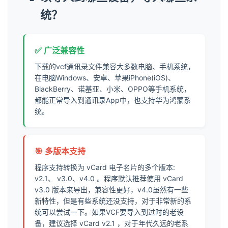
93
统？
94
95
96
✅ 广泛兼容性
97
下载的vcf通讯录文件兼容大多数电脑、手机系统，
98
在电脑Windows、安卓、苹果iPhone(iOS)、
99
BlackBerry、诺基亚、小米、OPPO等手机系统，
100
都能正常导入到通讯录App中，也支持华为鸿蒙系
101
统。
102
103
104
🎯 多版本支持
105
程序支持转换为 vCard 电子名片的多个版本:
106
v2.1、 v3.0、v4.0 。程序默认推荐使用 vCard
107
v3.0 版本来导出，兼容性更好，v4.0虽然有一些
新特性，但是有些系统还没支持，对于非常新的系
108
统可以尝试一下。如果VCF要导入到过时的老设
109
备，建议选择 vCard v2.1 ，对于年代久远的老系