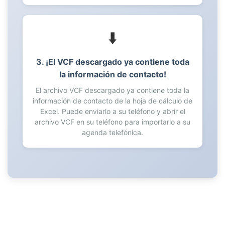
70
71
72
⬇️
73
74
3. ¡El VCF descargado ya contiene toda
75
la información de contacto!
76
El archivo VCF descargado ya contiene toda la
77
información de contacto de la hoja de cálculo de
78
Excel. Puede enviarlo a su teléfono y abrir el
79
archivo VCF en su teléfono para importarlo a su
80
agenda telefónica.
81
82
83
84
85
86
87