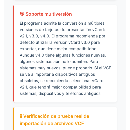
122
123
🎯 Soporte multiversión
124
El programa admite la conversión a múltiples
125
versiones de tarjetas de presentación vCard:
126
v2.1, v3.0, v4.0. El programa recomienda por
127
defecto utilizar la versión vCard v3.0 para
128
exportar, que tiene mejor compatibilidad.
Aunque v4.0 tiene algunas funciones nuevas,
129
algunos sistemas aún no lo admiten. Para
130
sistemas muy nuevos, puede probarlo. Si el VCF
131
se va a importar a dispositivos antiguos
132
obsoletos, se recomienda seleccionar vCard
133
v2.1, que tendrá mejor compatibilidad para
134
sistemas, dispositivos y teléfonos antiguos.
135
136
137
🧪 Verificación de prueba real de
importación de archivos VCF
138