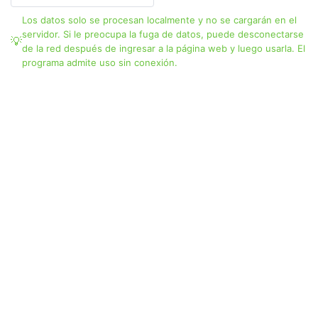
19
Los datos solo se procesan localmente y no se cargarán en el
20
servidor. Si le preocupa la fuga de datos, puede desconectarse
de la red después de ingresar a la página web y luego usarla. El
21
programa admite uso sin conexión.
22
23
24
25
26
27
28
29
30
31
32
33
34
35