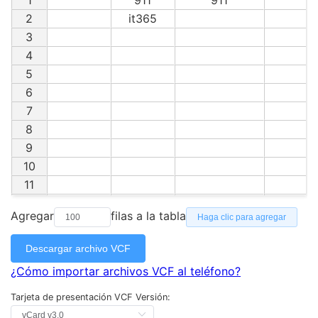
1
911
911
2
it365
3
4
5
6
7
8
9
10
11
12
Agregar
filas a la tabla
Haga clic para agregar
13
14
Descargar archivo VCF
15
¿Cómo importar archivos VCF al teléfono?
16
17
Tarjeta de presentación VCF
Versión:
18