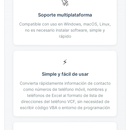
🚀
174
175
Soporte multiplataforma
176
Compatible con uso en Windows, macOS, Linux,
177
no es necesario instalar software, simple y
178
rápido
179
180
181
⚡
182
183
Simple y fácil de usar
184
Convierta rápidamente información de contacto
185
como números de teléfono móvil, nombres y
186
teléfonos de Excel al formato de lista de
direcciones del teléfono VCF, sin necesidad de
187
escribir código VBA o entorno de programación
188
189
190