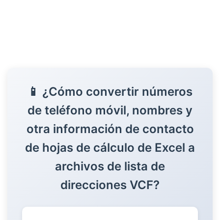
36
37
38
39
40
41
42
📱 ¿Cómo convertir números
43
de teléfono móvil, nombres y
44
45
otra información de contacto
46
de hojas de cálculo de Excel a
47
48
archivos de lista de
49
direcciones VCF?
50
51
52