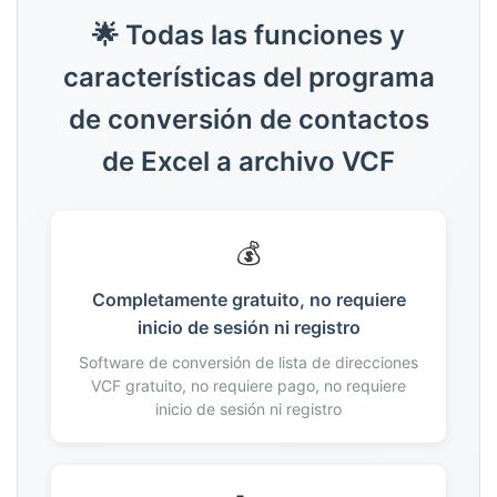
157
🌟 Todas las funciones y
158
características del programa
159
160
de conversión de contactos
161
de Excel a archivo VCF
162
163
164
💰
165
166
Completamente gratuito, no requiere
167
inicio de sesión ni registro
168
Software de conversión de lista de direcciones
169
VCF gratuito, no requiere pago, no requiere
170
inicio de sesión ni registro
171
172
173