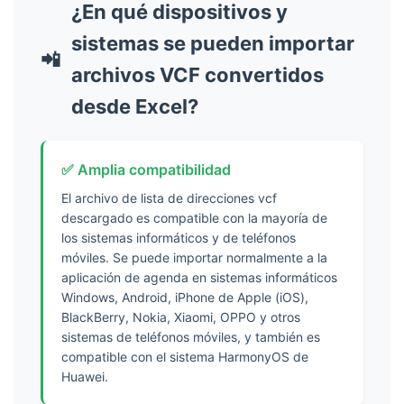
¿En qué dispositivos y
105
106
sistemas se pueden importar
📲
107
archivos VCF convertidos
108
desde Excel?
109
110
111
✅ Amplia compatibilidad
112
El archivo de lista de direcciones vcf
113
descargado es compatible con la mayoría de
114
los sistemas informáticos y de teléfonos
115
móviles. Se puede importar normalmente a la
116
aplicación de agenda en sistemas informáticos
117
Windows, Android, iPhone de Apple (iOS),
BlackBerry, Nokia, Xiaomi, OPPO y otros
118
sistemas de teléfonos móviles, y también es
119
compatible con el sistema HarmonyOS de
120
Huawei.
121