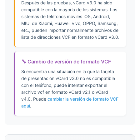
139
Después de las pruebas, vCard v3.0 ha sido
140
compatible con la mayoría de los sistemas. Los
sistemas de teléfonos móviles iOS, Android,
141
MIUI de Xiaomi, Huawei, vivo, OPPO, Samsung,
142
etc., pueden importar normalmente archivos de
143
lista de direcciones VCF en formato vCard v3.0.
144
145
146
🔧 Cambio de versión de formato VCF
147
Si encuentra una situación en la que la tarjeta
148
de presentación vCard v3.0 no es compatible
149
con el teléfono, puede intentar exportar el
150
archivo vcf en formato vCard v2.1 o vCard
151
v4.0. Puede
cambiar la versión de formato VCF
aquí
.
152
153
154
155
156