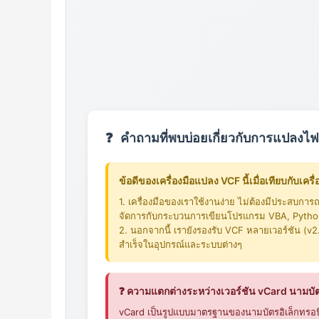
112
113
114
115
116
117
118
119
❓
คำถามที่พบบ่อยเกี่ยวกับการแปลงไฟ
120
121
ข้อดีของเครื่องมือแปลง VCF นี้เมื่อเทียบกับเคร
122
1. เครื่องมือของเราใช้งานง่าย ไม่ต้องมีประสบ
123
จัดการกับกระบวนการเขียนโปรแกรม VBA, Python ห
124
2. นอกจากนี้ เรายังรองรับ VCF หลายเวอร์ชัน (v2
125
สำเร็จในอุปกรณ์และระบบต่างๆ
126
127
❓ ความแตกต่างระหว่างเวอร์ชัน vCard นามบัตร
128
vCard เป็นรูปแบบมาตรฐานของนามบัตรอิเล็กทรอนิก
129