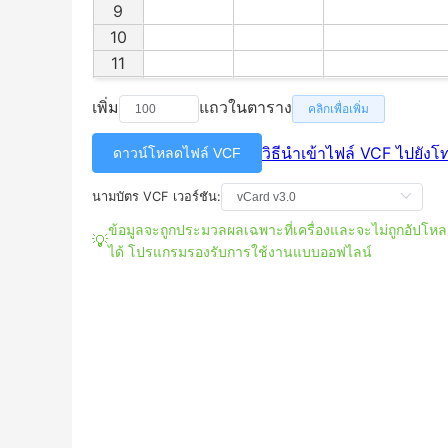
9
10
11
12
เพิ่ม
แถวในตาราง
คลิกเพื่อเพิ่ม
13
14
วิธีนำเข้าไฟล์ VCF ไปยังโ
ดาวน์โหลดไฟล์ VCF
15
16
นามบัตร VCF
เวอร์ชัน:
17
ข้อมูลจะถูกประมวลผลเฉพาะที่เครื่องและจะไม่ถูกอัปโหลดไ
18
ได้ โปรแกรมรองรับการใช้งานแบบออฟไลน์
19
20
21
22
23
24
25