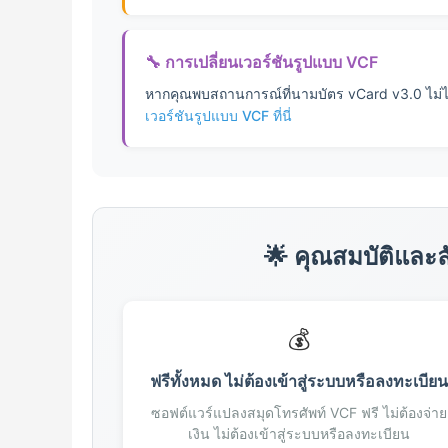
78
79
🔧 การเปลี่ยนเวอร์ชันรูปแบบ VCF
80
81
หากคุณพบสถานการณ์ที่นามบัตร vCard v3.0 ไม่ไ
82
เวอร์ชันรูปแบบ VCF ที่นี่
83
84
85
86
87
🌟 คุณสมบัติและ
88
89
90
💰
91
92
ฟรีทั้งหมด ไม่ต้องเข้าสู่ระบบหรือลงทะเบีย
93
ซอฟต์แวร์แปลงสมุดโทรศัพท์ VCF ฟรี ไม่ต้องจ่าย
94
เงิน ไม่ต้องเข้าสู่ระบบหรือลงทะเบียน