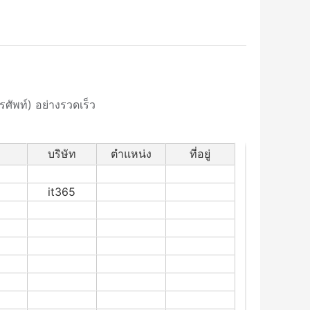
รศัพท์) อย่างรวดเร็ว
บริษัท
ตำแหน่ง
ที่อยู่
้
it365