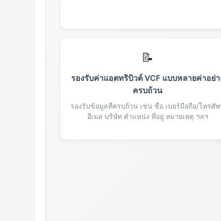
95
96
97
98
99
📝
100
รองรับค่าแอตทริบิวต์ VCF แบบหลายค่าอย่า
101
ครบถ้วน
102
103
รองรับข้อมูลที่ครบถ้วน เช่น ชื่อ เบอร์มือถือ/โทรศัพ
อีเมล บริษัท ตำแหน่ง ที่อยู่ หมายเหตุ ฯลฯ
104
105
106
107
108
109
110
111