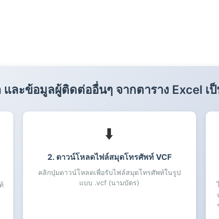
ื่อ และข้อมูลผู้ติดต่ออื่นๆ จากตาราง Excel 
⬇️
น
2. ดาวน์โหลดไฟล์สมุดโทรศัพท์ VCF
คลิกปุ่มดาวน์โหลดเพื่อรับไฟล์สมุดโทรศัพท์ในรูป
แบบ .vcf (นามบัตร)
ท์
ง