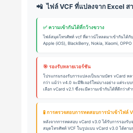
61
📲
ไฟล์ VCF ที่แปลงจาก Excel ส
62
63
✅ ความเข้ากันได้ที่กว้างขวาง
64
65
ไฟล์สมุดโทรศัพท์ vcf ที่ดาวน์โหลดมาเข้ากันได
Apple (iOS), BlackBerry, Nokia, Xiaomi, OPP
66
67
68
🎯 รองรับหลายเวอร์ชัน
69
70
โปรแกรมรองรับการแปลงเป็นนามบัตร vCard หลายเว
71
กว่า แม้ว่า v4.0 จะมีฟีเจอร์ใหม่บางอย่าง แต่ระ
เลือก vCard v2.1 ซึ่งจะมีความเข้ากันได้ที่ดีกว่าส
72
73
74
🧪 การตรวจสอบการทดสอบการนำเข้าไฟล์ V
75
76
หลังจากการทดสอบ vCard v3.0 ได้รับการรองรับจ
สมุดโทรศัพท์ VCF ในรูปแบบ vCard v3.0 ได้ตาม
77