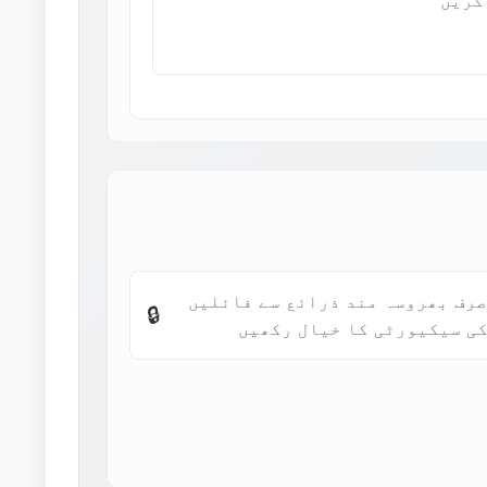
 صرف بھروسہ مند ذرائع سے فائلیں
🔒
کی سیکیورٹی کا خیال رکھیں