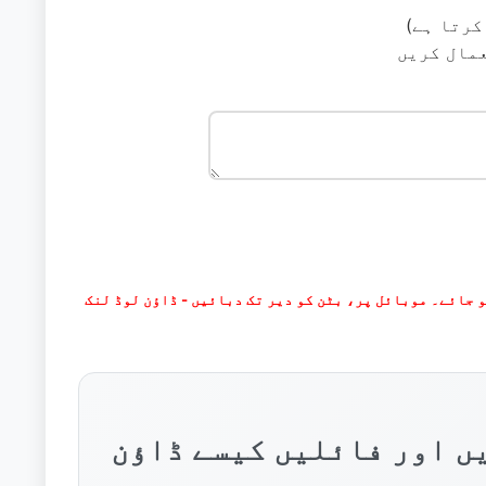
کرتا ہے)
عمال کریں
یں اور فائلیں کیسے ڈاؤن