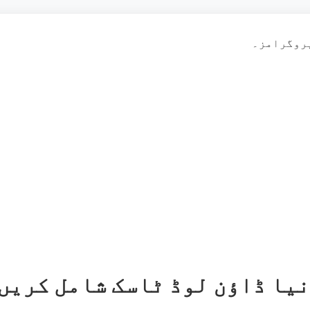
پروگرامز۔
نیا ڈاؤن لوڈ ٹاسک شامل کریں