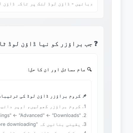
دبائیں - ڈاؤن لوڈ لنک پر تاکہ ڈاؤن ل
❓ جب براؤزر کو نیا ڈاؤن لوڈ ٹا
🔍 عام مسائل اور ان کا حل:
📌 کروم براؤزر ڈاؤن لوڈ کی ترتیبات
کروم براؤزر کھولیں، اوپر دائیں 
"Settings" ← "Advanced" ← "Downloads" منتخب کریں
یقینی بنائیں کہ "Ask where to save each file before downloading" فعال ہے