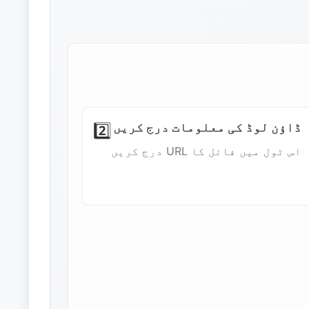
ڈاؤن لوڈ کی معلومات درج کریں
2️⃣
اس ٹول میں فائل کا URL درج کریں