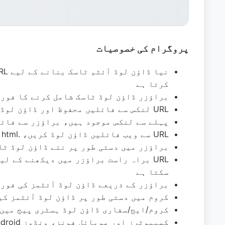
پروگرام کی خصوصیات
نیا ڈاؤن لوڈ آئٹم ٹاسک بنانے کے لیے URL لنکس کا استعمال کریں،
کرتا ہے
براؤزر ڈاؤن لوڈ ٹاسک شامل کرنے کا فور
URL لنکس سے فائلیں محفوظ اور ڈاؤن لوڈ کریں، فائلوں کے طور پر محفوظ کریں
پہلے سے لنکس موجود ہیں، براؤزر سے فائ
URL سے ویب فائلیں ڈاؤن لوڈ کریں، .html فائلیں ڈاؤن لوڈ کریں
براؤزر میں دستی طور پر نئے ڈاؤن لوڈ ٹا
URL براہ راست براؤزر میں دیکھنے کے ل
سکتا ہے
براؤزر کے ذریعے ڈاؤن لوڈ آئٹمز کی فور
کروم میں دستی طور پر ڈاؤن لوڈ آئٹمز کی
کروم/ایج/سفاری ڈاؤن لوڈ ہسٹری پیج میں
کمپیوٹرز اور موبائل فونز، ونڈوز iOS/Mac/Android اور دیگر سسٹمز پر براؤزرز کو سپورٹ کرتا ہے