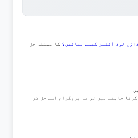
ڈاؤن لوڈ آئٹمز کیسے بنائیں؟
کا مسئلہ حل
ں
 کرنا چاہتے ہیں تو یہ پروگرام اسے حل کر