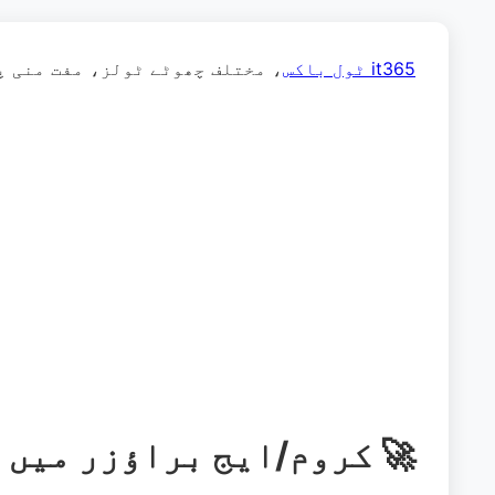
it365 ٹول باکس
، مختلف چھوٹے ٹولز، مفت منی 
🚀 کروم/ایج براؤزر میں 