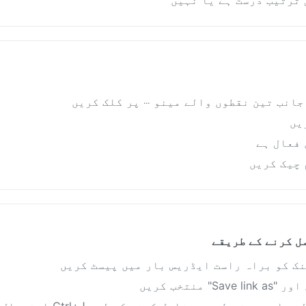
 ترتیب درست ہے یا نہیں
انب تین نقطوں والے مینو ⋯ پر کلک کریں
 فعال ہے
 چیک کریں
مل کرنے کے طریقے
نک کو براہ راست ایڈریس بار میں پیسٹ کریں
منتخب کریں
دستی طور پر شامل کرنے کے لیے Ctrl+J استعمال کریں