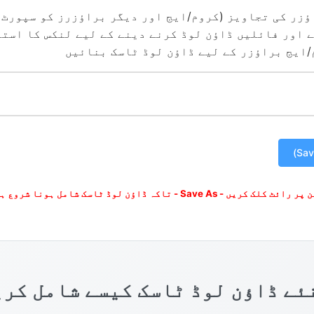
ؤزر کی تجاویز (کروم/ایج اور دیگر براؤزرز کو سپورٹ 
 اور فائلیں ڈاؤن لوڈ کرنے دینے کے لیے لنکس کا است
/ایج براؤزر کے لیے ڈاؤن لوڈ ٹاسک بنائیں
ڈاؤن لوڈ ٹاسک شامل ہونا شروع ہو جائے۔ موبائل پر، بٹن کو دیر تک دبائیں - ڈاؤن لوڈ لنک
ئے ڈاؤن لوڈ ٹاسک کیسے شامل کر