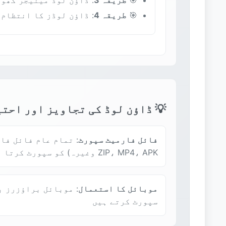
🎯
طریقہ 4
: ڈاؤن لوڈز کا انتظام
💡 ڈاؤن لوڈ کی تجاویز اور احت
فائل فارمیٹ سپورٹ
ZIP، MP4، APK وغیرہ) کو سپورٹ کرتا ہے
موبائل کا استعمال
: موبائل براؤزرز ب
سپورٹ کرتے ہیں