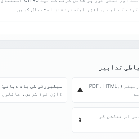
 کرنے کے لیے براؤزر ایکسٹینشنز استعمال کریں
یاطی تدابیر
: تمام عام فائل فارمیٹس (PDF، HTML،
سیکیورٹی کی یاد دہانی
:
⚠️
ڈاؤن لوڈ کریں، فائلوں 
ھی اس فنکشن کو
📱