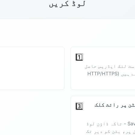
لوڈ کریں
1️⃣
ست لنک ایڈریس حاصل
کرنا ہوگا جسے آپ ڈاؤن لوڈ کرنا چاہتے ہیں (HTTP/HTTPS
ٹن پر رائٹ کلک
3️⃣
براہ کرم بٹن پر رائٹ کلک کریں - Save As - تاکہ ڈاؤن لوڈ
 پر، بٹن کو دیر تک