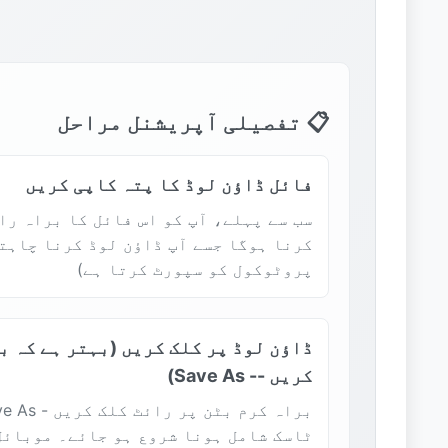
📋 تفصیلی آپریشنل مراحل
فائل ڈاؤن لوڈ کا پتہ کاپی کریں
سب سے پہلے، آپ کو اس فائل کا براہ را
پروٹوکول کو سپورٹ کرتا ہے)
ڈاؤن لوڈ پر کلک کریں (بہتر ہے کہ ب
کریں -- Save As)
ٹاسک شامل ہونا شروع ہو جائے۔ موبائل