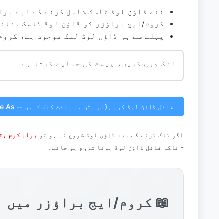
نئے ڈاؤن لوڈ ٹاسک شامل کرنے کے لیے برا
کروم/ایج براؤزر کو ڈاؤن لوڈ ٹاسک بنانے
پہلے سے ہی ڈاؤن لوڈ لنک موجود ہے، کروم
فائل ڈاؤن لوڈ کریں (اس بٹن پر رائٹ کلک کریں -- Save As)
اگر کلک کرنے کے بعد ڈاؤن لوڈ شروع نہ ہو تو
براہ کرم بٹن پر رائٹ کلک کریں - Save As - تاکہ 
- تاکہ فائل ڈاؤن لوڈ ہونا شروع ہو جائے۔
📖 کروم/ایج براؤزر میں ن