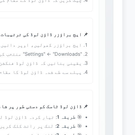
چیک کریں کہ ڈاؤن لوڈ کے مقام کی
📌 ایج براؤزر ڈاؤن لوڈ کی ترتیبات
ایج براؤزر کھولیں، اوپر دائیں ج
"Settings" ← "Downloads" منتخب کریں
یقینی بنائیں کہ ڈاؤن لوڈ فنکشن
پہلے سے طے شدہ ڈاؤن لوڈ کا مقام
📌 ڈاؤن لوڈ ٹاسک کو دستی طور پر شا
🎯
طریقہ 1
: تیار کردہ ڈاؤن لوڈ ل
🎯
طریقہ 2
: لنک پر رائٹ کلک کریں اور "Save link as" 
🎯
طریقہ 3
: ڈاؤن لوڈ مینیجر کھولنے اور 