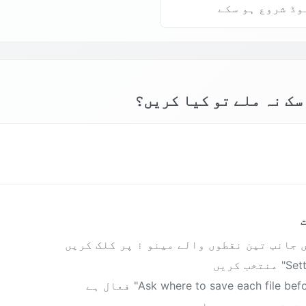
وڈ شروع ہو سکے
سک نہ ملے تو کیا کریں؟
جانب تین نقطوں والے مینو ⋮ پر کلک کریں