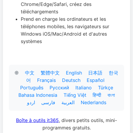
Chrome/Edge/Safari, créez des
téléchargements
Prend en charge les ordinateurs et les
téléphones mobiles, les navigateurs sur
Windows iOS/Mac/Android et d'autres
systèmes
🌐
中文
繁體中文
English
日本語
한국
어
Français
Deutsch
Español
Português
Русский
Italiano
Türkçe
Bahasa Indonesia
Tiếng Việt
हिन्दी
বাংলা
اردو
فارسی
العربية
Nederlands
Boîte à outils it365
, divers petits outils, mini-
programmes gratuits.