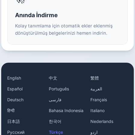
Anında İndirme
Kolay tanımlama için otomatik ekler eklenmiş
dönüştürülmüş belgelerinizi hemen indirin.
English
中文
繁體
Español
Português
العربية
Deutsch
فارسی
Français
हिन्दी
Bahasa Indonesia
Italiano
日本語
한국어
Nederlands
Русский
Türkçe
اردو