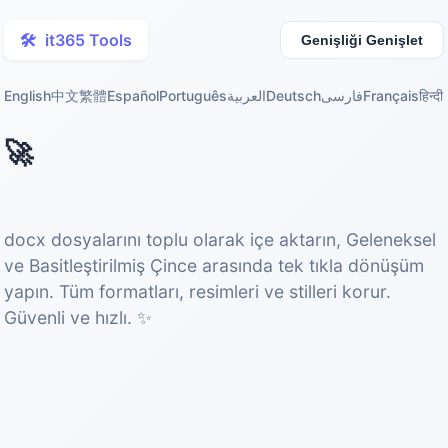
🛠️
it365 Tools
Genişliği Genişlet
English
中文
繁體
Español
Português
العربية
Deutsch
فارسی
Français
हिन्दी
🚀
Word docx Çince Dönüştürücü
docx dosyalarını toplu olarak içe aktarın, Geleneksel
ve Basitleştirilmiş Çince arasında tek tıkla dönüşüm
yapın. Tüm formatları, resimleri ve stilleri korur.
Güvenli ve hızlı. ✨