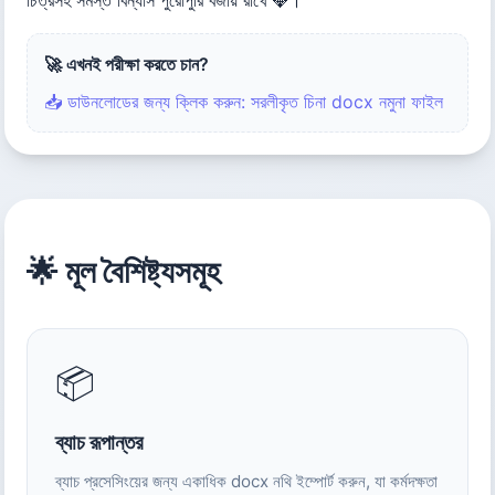
🚀 এখনই পরীক্ষা করতে চান?
📥 ডাউনলোডের জন্য ক্লিক করুন: সরলীকৃত চিনা docx নমুনা ফাইল
🌟 মূল বৈশিষ্ট্যসমূহ
📦
ব্যাচ রূপান্তর
ব্যাচ প্রসেসিংয়ের জন্য একাধিক docx নথি ইম্পোর্ট করুন, যা কর্মদক্ষতা