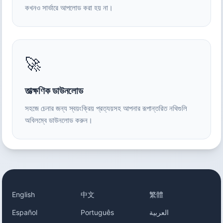
কখনও সার্ভারে আপলোড করা হয় না।
🚀
তাত্ক্ষণিক ডাউনলোড
সহজে চেনার জন্য স্বয়ংক্রিয় প্রত্যয়সহ আপনার রূপান্তরিত নথিগুলি
অবিলম্বে ডাউনলোড করুন।
English
中文
繁體
Español
Português
العربية