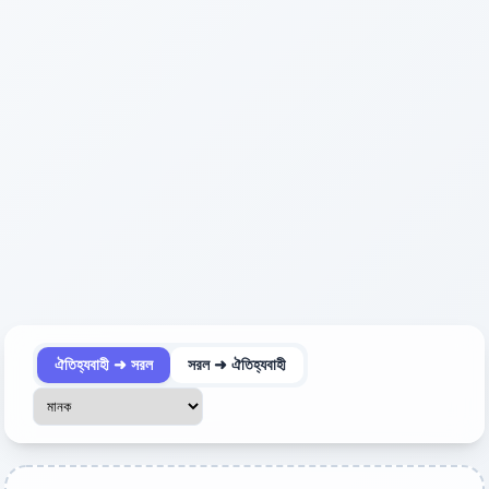
ঐতিহ্যবাহী ➜ সরল
সরল ➜ ঐতিহ্যবাহী