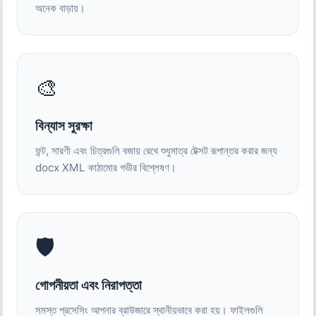
অনেক বাড়ায়।
🎨
বিন্যাস সুরক্ষা
ফন্ট, সারণী এবং চিত্রগুলি বজায় রেখে শুধুমাত্র টেক্সট রূপান্তর করার জন্য
docx XML কাঠামোর গভীর বিশ্লেষণ।
🛡️
গোপনীয়তা এবং নিরাপত্তা
সমস্ত প্রসেসিং আপনার ব্রাউজারে স্থানীয়ভাবে করা হয়। ফাইলগুলি