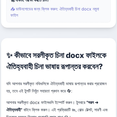
📥 ডাউনলোডের জন্য ক্লিক করুন: ঐতিহ্যবাহী চিনা docx নমুনা
ফাইল
✨ কীভাবে সরলীকৃত চিনা docx ফাইলকে
ঐতিহ্যবাহী চিনা ভাষায় রূপান্তর করবেন?
যদি আপনার সরলীকৃত নথিগুলিকে ঐতিহ্যবাহী ভাষায় রূপান্তর করার প্রয়োজন
হয়, তবে এই টুলটি নিখুঁত সহায়তা প্রদান করে 🔄:
আপনার সরলীকৃত docx ফাইলগুলি ইম্পোর্ট করুন। টুলবারে
"সরল ➜
ঐতিহ্যবাহী"
বাটনে ক্লিক করুন। এই প্রক্রিয়াটি রঙ, বোল্ড টেক্সট, সারণী এবং
চিত্রসহ সমস্ত বিন্যাস পুরোপুরি বজায় রাখে 💎।