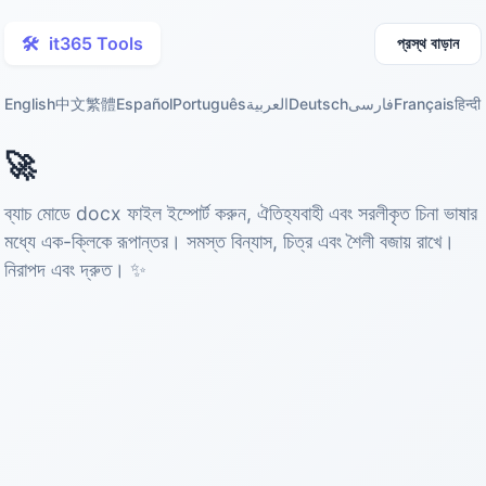
🛠️
it365 Tools
প্রস্থ বাড়ান
English
中文
繁體
Español
Português
العربية
Deutsch
فارسی
Français
हिन्दी
🚀
Word docx চিনা রূপান্তরকারী
ব্যাচ মোডে docx ফাইল ইম্পোর্ট করুন, ঐতিহ্যবাহী এবং সরলীকৃত চিনা ভাষার
মধ্যে এক-ক্লিকে রূপান্তর। সমস্ত বিন্যাস, চিত্র এবং শৈলী বজায় রাখে।
নিরাপদ এবং দ্রুত। ✨