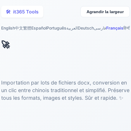
🛠️
it365 Tools
Agrandir la largeur
English
中文
繁體
Español
Português
العربية
Deutsch
فارسی
Français
हिन्दी
🚀
Convertisseur Word docx
Chinois
Importation par lots de fichiers docx, conversion en
un clic entre chinois traditionnel et simplifié. Préserve
tous les formats, images et styles. Sûr et rapide. ✨