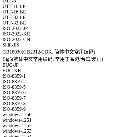
UTF-8
UTF-16 LE
UTF-16 BE
UTF-32 LE
UTF-32 BE
ISO-2022-JP
ISO-2022-KR
ISO-2022-CN
Shift-JIS
GB18030(GB2312/GBK, 简体中文常用编码)
Big5(繁体中文常用编码, 常用于香港/台湾/澳门)
EUC-JP
EUC-KR
ISO-8859-1
ISO-8859-2
ISO-8859-5
ISO-8859-6
ISO-8859-7
ISO-8859-8
ISO-8859-9
windows-1250
windows-1251
windows-1252
windows-1253
windows-1254