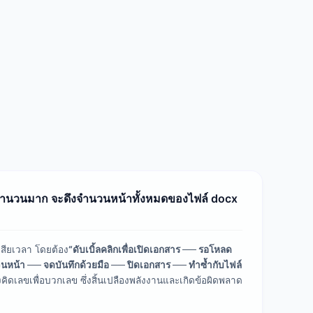
 จำนวนมาก จะดึงจำนวนหน้าทั้งหมดของไฟล์ docx
เสียเวลา โดยต้อง
“ดับเบิ้ลคลิกเพื่อเปิดเอกสาร ── รอโหลด
ำนวนหน้า ── จดบันทึกด้วยมือ ── ปิดเอกสาร ── ทำซ้ำกับไฟล์
งคิดเลขเพื่อบวกเลข ซึ่งสิ้นเปลืองพลังงานและเกิดข้อผิดพลาด