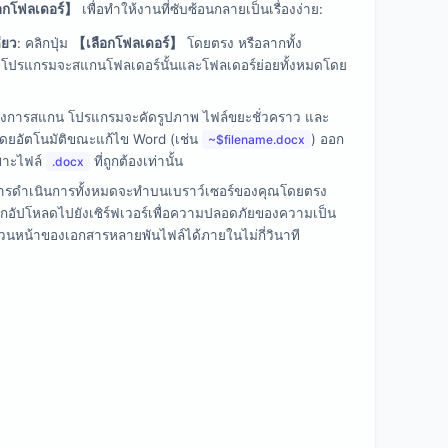
อกโฟลเดอร์】
เพื่อทำให้งานที่ซับซ้อนกลายเป็นเรื่องง่าย:
ียว
: คลิกปุ่ม
【เลือกโฟลเดอร์】
โดยตรง หรือลากทั้ง
 โปรแกรมจะสแกนโฟลเดอร์นั้นและโฟลเดอร์ย่อยทั้งหมดโดย
างการสแกน โปรแกรมจะคัดรูปภาพ ไฟล์ขยะชั่วคราว และ
้นโดยอัตโนมัติขณะแก้ไข Word (เช่น
) ออก
~$filename.docx
พาะไฟล์
ที่ถูกต้องเท่านั้น
.docx
การดำเนินการทั้งหมดจะทำบนเบราว์เซอร์ของคุณโดยตรง
่ถูกอัปโหลดไปยังเซิร์ฟเวอร์เพื่อความปลอดภัยของความเป็น
นหน้าของเอกสารหลายพันไฟล์ได้ภายในไม่กี่วินาที