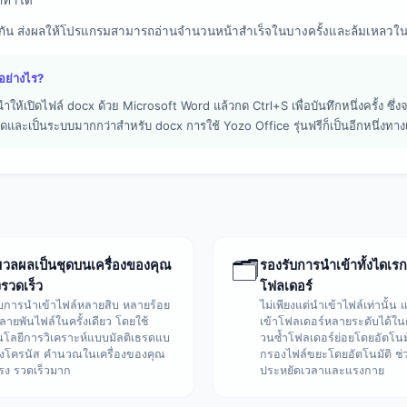
ถทำได้
ัน ส่งผลให้โปรแกรมสามารถอ่านจำนวนหน้าสำเร็จในบางครั้งและล้มเหลวใน
อย่างไร?
ให้เปิดไฟล์ docx ด้วย Microsoft Word แล้วกด Ctrl+S เพื่อบันทึกหนึ่งครั้ง ซ
ละเป็นระบบมากกว่าสำหรับ docx การใช้ Yozo Office รุ่นฟรีก็เป็นอีกหนึ่งทาง
✨ รายการฟังก์ชันและคุณลักษณะของโปรแกรม
🗂️
วลผลเป็นชุดบนเครื่องของคุณ
รองรับการนำเข้าทั้งไดเรก
งรวดเร็ว
โฟลเดอร์
บการนำเข้าไฟล์หลายสิบ หลายร้อย
ไม่เพียงแต่นำเข้าไฟล์เท่านั้น 
ลายพันไฟล์ในครั้งเดียว โดยใช้
เข้าโฟลเดอร์หลายระดับได้ในค
โลยีการวิเคราะห์แบบมัลติเธรดแบ
วนซ้ำโฟลเดอร์ย่อยโดยอัตโนม
ิงโครนัส คำนวณในเครื่องของคุณ
กรองไฟล์ขยะโดยอัตโนมัติ ช่
รง รวดเร็วมาก
ประหยัดเวลาและแรงกาย