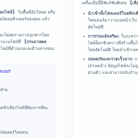
เครื่องมือนี้มีฟังก์ชันพิเศษ
【เลื
ือกไฟล์】
ในพื้นที่อัปโหลด หรือ
นำเข้าทั้งโฟลเดอร์ในคลิกเด
อร์คอมพิวเตอร์ของคุณ แล้ว
โฟลเดอร์มาวางบนหน้าเว็บ
อัตโนมัติ
บจะโหลดรายการเอกสารโดย
การกรองอัจฉริยะ
: ในระหว่
ำนวนไฟล์ที่
【ประมวลผล
ไฟล์ล็อกชั่วคราวที่สร้างขึ
ทม์ที่ด้านบนและด้านล่างของ
โดยอัตโนมัติ โดยนำเข้าเฉ
ปลอดภัยและรวดเร็วมาก
: 
(ส่วนหน้า) ข้อมูลไฟล์จะไม
์ระบบ?
ส่วนตัว และสามารถนับจำนว
ดท้าย
วคลิกเลือกไฟล์ที่ต้องการทีละ
โฟลเดอร์โดยตรง