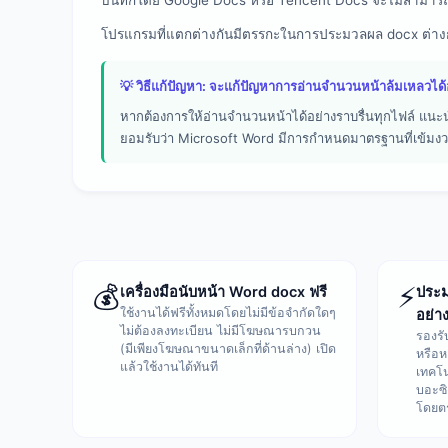
บันทึกโดย Google Docs หรือ Tencent Docs จะไม่สามาร
โปรแกรมที่แตกต่างกันมีตรรกะในการประมวลผล docx ต่างก
💡 วิธีแก้ปัญหา: จะแก้ปัญหาการอ่านจำนวนหน้าล้มเหลวได้
หากต้องการให้อ่านจำนวนหน้าได้อย่างราบรื่นทุกไฟล์ แนะนำ
ยอมรับว่า Microsoft Word มีการกำหนดมาตรฐานที่เข้มงวดแ
💰
⚡
เครื่องมือนับหน้า Word docx ฟรี
ประม
ใช้งานได้ฟรีทั้งหมดโดยไม่มีข้อจำกัดใดๆ
อย่า
ไม่ต้องลงทะเบียน ไม่มีโฆษณารบกวน
รองรั
(มีเพียงโฆษณาขนาดเล็กที่ด้านล่าง) เปิด
หรือห
แล้วใช้งานได้ทันที
เทคโน
บอะซ
โดยต