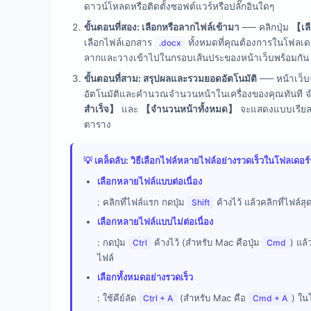
ดาวน์โหลดหรือติดตั้งซอฟต์แวร์หรือปลั๊กอินใดๆ
ขั้นตอนที่สอง: เลือกหรือลากไฟล์เข้ามา
── คลิกปุ่ม
【เล
เลือกไฟล์เอกสาร
ทั้งหมดที่คุณต้องการในโฟลเด
.docx
ลากและวางเข้าไปในกรอบเส้นประของหน้าเว็บพร้อมกัน
ขั้นตอนที่สาม: สรุปผลและรวมยอดอัตโนมัติ
── หน้าเว็
อัตโนมัติและคำนวณจำนวนหน้าในเครื่องของคุณทันที จ
สำเร็จ】
และ
【จำนวนหน้าทั้งหมด】
จะแสดงแบบเรียลไ
ตาราง
💡 เคล็ดลับ: วิธีเลือกไฟล์หลายไฟล์อย่างรวดเร็วในโฟลเดอร
เลือกหลายไฟล์แบบต่อเนื่อง
: คลิกที่ไฟล์แรก กดปุ่ม
ค้างไว้ แล้วคลิกที่ไฟล์สุ
Shift
เลือกหลายไฟล์แบบไม่ต่อเนื่อง
: กดปุ่ม
ค้างไว้ (สำหรับ Mac คือปุ่ม
) แล้
Ctrl
Cmd
ไฟล์
เลือกทั้งหมดอย่างรวดเร็ว
: ใช้คีย์ลัด
(สำหรับ Mac คือ
) ใน
Ctrl + A
Cmd + A