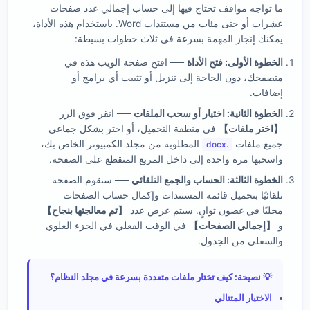
ما تواجه مواقف تحتاج فيها إلى حساب إجمالي عدد صفحات
عشرات أو حتى مئات من مستندات Word. باستخدام هذه الأداة،
يمكنك إنجاز المهمة بسرعة في ثلاث خطوات بسيطة:
الخطوة الأولى: فتح الأداة
── افتح صفحة الويب هذه في
متصفحك، دون الحاجة إلى تنزيل أو تثبيت أي برامج أو
إضافات.
الخطوة الثانية: اختيار أو سحب الملفات
── انقر فوق الزر
【اختر ملفات】
في منطقة التحميل، أو اختر بشكل جماعي
جميع ملفات
المطلوبة من مجلد الكمبيوتر الخاص بك،
.docx
واسحبها مرة واحدة إلى داخل المربع المتقطع على الصفحة.
الخطوة الثالثة: الحساب والجمع التلقائي
── ستقوم الصفحة
تلقائيًا بتحميل قائمة المستندات وإكمال حساب الصفحات
محليًا في غضون ثوانٍ. سيتم عرض عدد
【تم معالجتها بنجاح】
و
【إجمالي الصفحات】
في الوقت الفعلي في الجزء العلوي
والسفلي من الجدول.
💡 نصيحة: كيف تختار ملفات متعددة بسرعة في مجلد النظام؟
الاختيار المتتالي