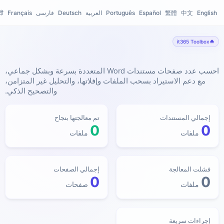
English
中文
繁體
Español
Português
العربية
Deutsch
فارسی
Français
दी
it365 Toolbox
أداة حساب عدد صفحات ملفات Word
احسب عدد صفحات مستندات Word المتعددة بسرعة وبشكل جماعي،
مع دعم الاستيراد بسحب الملفات وإفلاتها، والتحليل غير المتزامن،
والتصحيح الذكي.
إجمالي المستندات
تم معالجتها بنجاح
0
0
ملفات
ملفات
فشلت المعالجة
إجمالي الصفحات
0
0
ملفات
صفحات
إجراءات سريعة