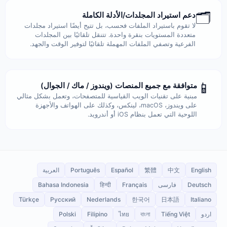
🗂️
دعم استيراد المجلدات/الأدلة الكاملة
لا تقوم باستيراد الملفات فحسب، بل تتيح أيضًا استيراد مجلدات
متعددة المستويات بنقرة واحدة. تتنقل تلقائيًا بين المجلدات
الفرعية وتصفي الملفات المهملة تلقائيًا لتوفير الوقت والجهد.
📱
متوافقة مع جميع المنصات (ويندوز / ماك / الجوال)
مبنية على تقنيات الويب القياسية للمتصفحات، وتعمل بشكل مثالي
على ويندوز، macOS، لينكس، وكذلك على الهواتف والأجهزة
اللوحية التي تعمل بنظام iOS أو أندرويد.
English
中文
繁體
Español
Português
العربية
Deutsch
فارسی
Français
हिन्दी
Bahasa Indonesia
Türkçe
Русский
Nederlands
한국어
日本語
Italiano
اردو
Tiếng Việt
বাংলা
ไทย
Filipino
Polski