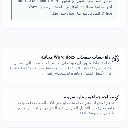
مرة واحدة. يجب القول إن تطبيق Microsoft Word للـ docx
أكثر صرامة ومطابقة للمقاييس. استخدام برنامج Yozo
Office المجاني هو خيار بديل جيد أيضًا.
✨ قائمة ميزات وخصائص البرنامج
💰
أداة حساب صفحات Word docx مجانية
مجانية تمامًا وبدون أي قيود على الاستخدام. لا تحتاج إلى تسجيل،
وخالية من الإعلانات المزعجة (يتم الاحتفاظ بمساحة إعلانية صغيرة
في الأسفل فقط)، وجاهزة للاستخدام الفوري.
⚡
معالجة جماعية محلية سريعة
تدعم استيراد عشرات أو مئات أو حتى آلاف الملفات دفعة واحدة،
وتستخدم تقنية التحليل المتزامن غير المتزامن، والحساب محلي
بالكامل وبسرعة فائقة.