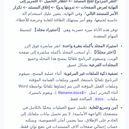
"النقر المزدوج لفتح المستند -> انتظار التحميل -> التمرير إلى
النهاية لعرض الصفحات -> تدوينها يدويًا -> إغلاق المستند -> تكرار
الأمر للمستند التالي"
. وفي النهاية، يتعين عليك استخدام آلة
حاسبة لجمعها، وهو أمر يستهلك الطاقة للغاية وعرضة للأخطاء.
توفر هذه الأداة ميزة حصرية وهي
【استيراد مجلد】
لتبسيط
المهام المعقدة:
استيراد المجلد بأكمله بنقرة واحدة
: انقر مباشرة فوق الزر
【اختر مجلدًا】
، أو اسحب المجلد بأكمله مباشرة إلى صفحة
الويب، وسيقوم البرنامج تلقائيًا بمسح هذا المجلد وجميع
المجلدات الفرعية
بشكل عميق.
تصفية ذكية للملفات غير المرغوبة
: أثناء عملية المسح، سيقوم
البرنامج تلقائيًا باستبعاد الصور وملفات القمامة المؤقتة
وملفات القفل المؤقتة التي يتم إنشاؤها تلقائيًا بواسطة Word
أثناء التحرير (مثل
)، ويقوم باستيراد
~$filename.docx
ملفات
الصالحة فقط.
.docx
آمن وسريع للغاية
: تكتمل جميع العمليات محليًا بالكامل في
متصفحك (الواجهة الأمامية). لا يتم تحميل بيانات ملفاتك إلى
الخادم على الإطلاق، مما يضمن أمان الخصوصية، ويمكنه
حساب إجمالي صفحات آلاف المستندات في بضع ثوانٍ فقط.