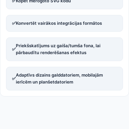
✅
Kopēt mērogoto SVG kodu
✅
Konvertēt vairākos integrācijas formātos
Priekšskatījums uz gaiša/tumša fona, lai
✅
pārbaudītu renderēšanas efektus
Adaptīvs dizains galddatoriem, mobilajām
✅
ierīcēm un planšetdatoriem