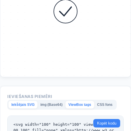
IEVIEŠANAS PIEMĒRI
Iekšējais SVG
img (Base64)
ViewBox tags
CSS fons
Kopēt kodu
<svg width="100" height="100" viewBox="0 0 1
00 100" fill="none" xmlns="http://www.w3.or