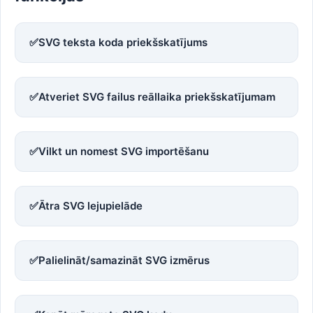
✅
SVG teksta koda priekšskatījums
✅
Atveriet SVG failus reāllaika priekšskatījumam
✅
Vilkt un nomest SVG importēšanu
✅
Ātra SVG lejupielāde
✅
Palielināt/samazināt SVG izmērus