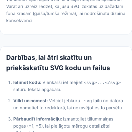
Varat arī uzreiz redzēt, kā jūsu SVG izskatās uz dažādām
fona krāsām (gaišā/tumšā režīmā), lai nodrošinātu dizaina
konsekvenci.
Darbības, lai ātri skatītu un
priekšskatītu SVG kodu un failus
Ielīmēt kodu:
Vienkārši ielīmējiet
<svg>...</svg>
saturu teksta apgabalā.
Vilkt un nomest:
Velciet jebkuru
failu no datora
.svg
un nometiet to redaktorā, lai nekavējoties to parsētu.
Pārbaudīt informāciju:
Izmantojiet tālummaiņas
pogas (±1, ±5), lai pielāgotu mērogu detalizētai