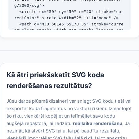
g/2000/svg">

  <circle cx="50" cy="50" r="40" stroke="cur
rentColor" stroke-width="2" fill="none" />

  <path d="M30 50L45 65L70 35" stroke="curre
ntColor" stroke-width="4" stroke-linecap="ro
und" />

</svg>
Kā ātri priekšskatīt SVG koda
renderēšanas rezultātus?
Jūsu darba plūsmā dizaineri var sniegt SVG kodu tieši vai
eksportēt koda fragmentus no vektoru rīkiem. Izmantojot
šo rīku, vienkārši kopējiet un ielīmējiet savu kodu
augšējā redaktorā, lai redzētu
reāllaika renderēšanu
. Ja
nezināt, kā atvērt SVG failu, lai pārbaudītu rezultātu,
vienkārši importējiet SVG failu šajā rīkā, lai to apskatītu.