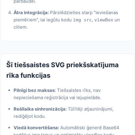
pārbaudei.
Ātra integrācija:
Pārslēdzieties starp "Ieviešanas
piemēriem", lai iegūtu kodu
,
un
img src
viewBox
citiem.
Šī tiešsaistes SVG priekšskatījuma
rīka funkcijas
Pilnīgi bez maksas:
Tiešsaistes rīks, nav
nepieciešama reģistrācija vai lejupielāde.
Reāllaika sinhronizācija:
Tūlītēji atjauninājumi,
rediģējot kodu.
Viedā konvertēšana:
Automātiski ģenerē Base64
kodētus img tagus un optimizētu viewBox kodu.