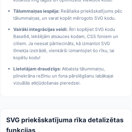
Tālummaiņas iespēja:
Reāllaika priekšskatījums pēc
tālummaiņas, un varat kopēt mērogoto SVG kodu.
Vairāki integrācijas veidi:
Ātri kopējiet SVG kodu
Base64, Iekšējām atsauces kodam, CSS foniem un
citiem. Ja neesat pārliecināts, kā izmantot SVG
tīmekļa izstrādē, vienkārši izmantojiet šo rīku, lai
kopētu kodu!
Lietotājam draudzīgs:
Atbalsta tālummaiņu,
pilnekrāna režīmu un fona pārslēgšanu labākajai
vizuālās atkļūdošanas pieredzei.
SVG priekšskatījuma rīka detalizētas
funkcijas