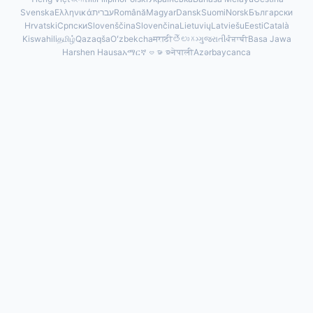
Svenska
Ελληνικά
עברית
Română
Magyar
Dansk
Suomi
Norsk
Български
Hrvatski
Српски
Slovenščina
Slovenčina
Lietuvių
Latviešu
Eesti
Català
Kiswahili
தமிழ்
Qazaqša
Oʻzbekcha
मराठी
తెలుగు
ગુજરાતી
ਪੰਜਾਬੀ
Basa Jawa
Harshen Hausa
አማርኛ
ဗမာစာ
नेपाली
Azərbaycanca