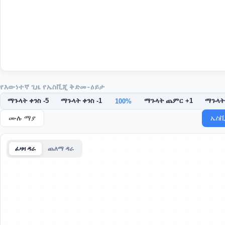
የእውነተኛ ጊዜ የኤስቪጂ ቅድመ-ዕይታ
ማጉላት ቀንስ -5
ማጉላት ቀንስ -1
ማጉላት ጨምር +1
ማጉላት
100%
ሙሉ ማያ
ኤስቪ
ፈዛዛ ዳራ
ጨለማ ዳራ