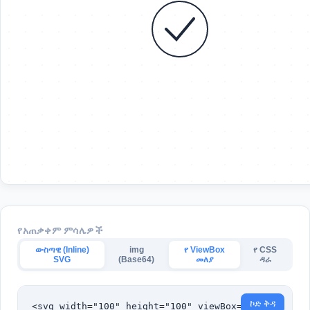
የአጠቃቀም ምሳሌዎች
ውስጣዊ (Inline)
img
የ ViewBox
የ CSS
SVG
(Base64)
መለያ
ዳራ
ኮድ ቅዳ
<svg width="100" height="100" viewBox="0 0 1