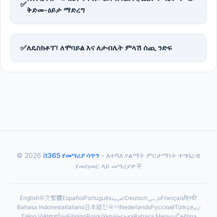
✅
ቅድመ-ዕይታ ማድረግ
✅
ለዴስክቶፕ፣ ለሞባይል እና ለታብሌት ምላሽ ሰጪ ንድፍ
© 2026
it365 የመሣሪያ ሳጥን
- ለተሻለ የልማት ምርታማነት ተግባራዊ
የመስመር ላይ መሣሪያዎች
English
中文
繁體
Español
Português
العربية
Deutsch
فارسی
Français
हिन्दी
Bahasa Indonesia
Italiano
日本語
한국어
Nederlands
Русский
Türkçe
اردو
Tiếng Việt
বাংলা
ไทย
Filipino
Polski
Українська
Bahasa Melayu
Čeština