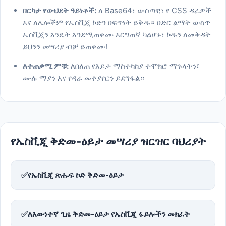
በርካታ የውህደት ዓይነቶች:
ለ Base64፣ ውስጣዊ፣ የ CSS ዳራዎች
እና ለሌሎችም የኤስቪጂ ኮድን በፍጥነት ይቅዱ። በድር ልማት ውስጥ
ኤስቪጂን እንዴት እንደሚጠቀሙ እርግጠኛ ካልሆኑ፣ ኮዱን ለመቅዳት
ይህንን መሣሪያ ብቻ ይጠቀሙ!
ለተጠቃሚ ምቹ:
ለበለጠ የእይታ ማስተካከያ ተሞክሮ ማጉላትን፣
ሙሉ ማያን እና የዳራ መቀያየርን ይደግፋል።
የኤስቪጂ ቅድመ-ዕይታ መሣሪያ ዝርዝር ባህሪያት
✅
የኤስቪጂ ጽሑፍ ኮድ ቅድመ-ዕይታ
✅
ለእውነተኛ ጊዜ ቅድመ-ዕይታ የኤስቪጂ ፋይሎችን መክፈት