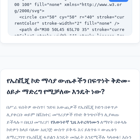
00 100" fill="none" xmlns="http://www.w3.or
g/2000/svg">

  <circle cx="50" cy="50" r="40" stroke="cur
rentColor" stroke-width="2" fill="none" />

  <path d="M30 50L45 65L70 35" stroke="curre
ntColor" stroke-width="4" stroke-linecap="ro
und" />

</svg>
የኤስቪጂ ኮድ ማሳያ ውጤቶችን በፍጥነት ቅድመ-
ዕይታ ማድረግ የሚቻለው እንዴት ነው?
በሥራ ፍሰትዎ ውስጥ፣ ንድፍ አውጪዎች የኤስቪጂ ኮድን በቀጥታ
ሊያቀርቡ ወይም ከቬክተር መሣሪያዎች የኮድ ቅንጭቦችን ሊያወጡ
ይችላሉ። በዚህ መሣሪያ፣
የእውነተኛ ጊዜ አተረጓጎሙን
ለማየት በቀላሉ
ኮድዎን ከላይ ባለው አዘጋጅ ውስጥ ይቅዱ እና ይለጥፉ። ውጤቱን
ለማረጋገጥ የኤስቪጂ ፋይልን እንዴት መክፈት እንደሚችሉ ካላወቁ፣ እሱን