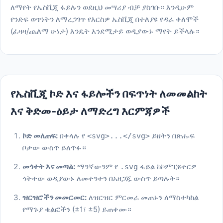
ለማየት የኤስቪጂ ፋይሉን ወደዚህ መሣሪያ ብቻ ያስገቡ። እንዲሁም
የንድፍ ወጥነትን ለማረጋገጥ የእርስዎ ኤስቪጂ በተለያዩ የዳራ ቀለሞች
(ፈዛዛ/ጨለማ ሁነታ) እንዴት እንደሚታይ ወዲያውኑ ማየት ይችላሉ።
የኤስቪጂ ኮድ እና ፋይሎችን በፍጥነት ለመመልከት
እና ቅድመ-ዕይታ ለማድረግ እርምጃዎች
ኮድ መለጠፍ:
በቀላሉ የ
ይዘትን በጽሑፍ
<svg>...</svg>
ቦታው ውስጥ ይለጥፉ።
መጎተት እና መጣል:
ማንኛውንም የ
ፋይል ከኮምፒዩተርዎ
.svg
ጎትተው ወዲያውኑ ለመተንተን በአዘጋጁ ውስጥ ይጣሉት።
ዝርዝሮችን መመርመር:
ለዝርዝር ምርመራ መጠኑን ለማስተካከል
የማጉያ ቁልፎችን (±1፣ ±5) ይጠቀሙ።