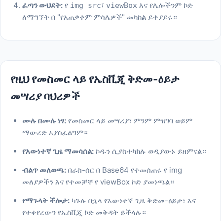
ፈጣን ውህደት:
የ
፣
እና የሌሎችንም ኮድ
img src
viewBox
ለማግኘት በ "የአጠቃቀም ምሳሌዎች" መካከል ይቀያይሩ።
የዚህ የመስመር ላይ የኤስቪጂ ቅድመ-ዕይታ
መሣሪያ ባህሪዎች
ሙሉ በሙሉ ነፃ:
የመስመር ላይ መሣሪያ፣ ምንም ምዝገባ ወይም
ማውረድ አያስፈልግም።
የእውነተኛ ጊዜ ማመሳሰል:
ኮዱን ሲያስተካክሉ ወዲያውኑ ይዘምናል።
ብልጥ መለወጫ:
በራስ-ሰር በ Base64 የተመሰጠሩ የ img
መለያዎችን እና የተመቻቸ የ viewBox ኮድ ያመነጫል።
የማጉላት ችሎታ:
ካጉሉ በኋላ የእውነተኛ ጊዜ ቅድመ-ዕይታ፣ እና
የተቀየረውን የኤስቪጂ ኮድ መቅዳት ይችላሉ።