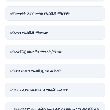
✅
በመጎተት እና በመጣል የኤስቪጂ ማስገባት
✅
ፈጣን የኤስቪጂ ማውረድ
✅
የኤስቪጂ ልኬቶችን ማጉላት/ማሳነስ
✅
የተቀየረውን የኤስቪጂ ኮድ መቅዳት
✅
ወደ ተለያዩ የውህደት ቅርጸቶች መለወጥ
የአተረጓጎም ውጤቶችን ለመፈተሽ በፈዛዛ/ጨለማ ዳራዎች ላይ