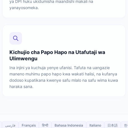
ya DPI huku ukidumisha maandishi makali na
yanayosomeka.
Kichujio cha Papo Hapo na Utafutaji wa
Ulimwengu
Ina injini ya kuchuja yenye ufanisi. Tafuta na uangazie
maneno muhimu papo hapo kwa wakati halisi, na kufanya
dodoso kupatikana kwenye safu mlalo na safu wima kuwa
haraka sana.
فارسی
Français
हिन्दी
Bahasa Indonesia
Italiano
日本語
한