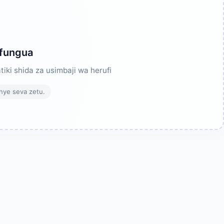
ufungua
ki shida za usimbaji wa herufi
nye seva zetu.