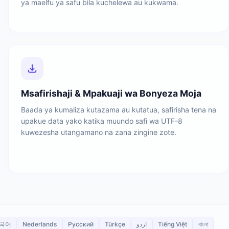
ya maelfu ya safu bila kuchelewa au kukwama.
Msafirishaji & Mpakuaji wa Bonyeza Moja
Baada ya kumaliza kutazama au kutatua, safirisha tena na
upakue data yako katika muundo safi wa UTF-8
kuwezesha utangamano na zana zingine zote.
국어
Nederlands
Русский
Türkçe
اردو
Tiếng Việt
বাংলা