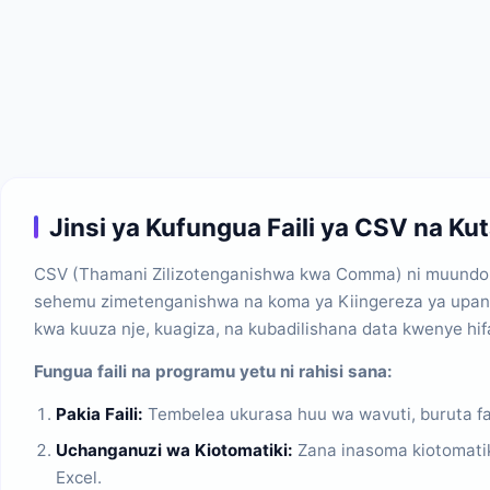
Jinsi ya Kufungua Faili ya CSV na K
CSV (Thamani Zilizotenganishwa kwa Comma) ni muundo wa f
sehemu zimetenganishwa na koma ya Kiingereza ya upan
kwa kuuza nje, kuagiza, na kubadilishana data kwenye hif
Fungua faili na programu yetu ni rahisi sana:
Pakia Faili:
Tembelea ukurasa huu wa wavuti, buruta fa
Uchanganuzi wa Kiotomatiki:
Zana inasoma kiotomatiki
Excel.