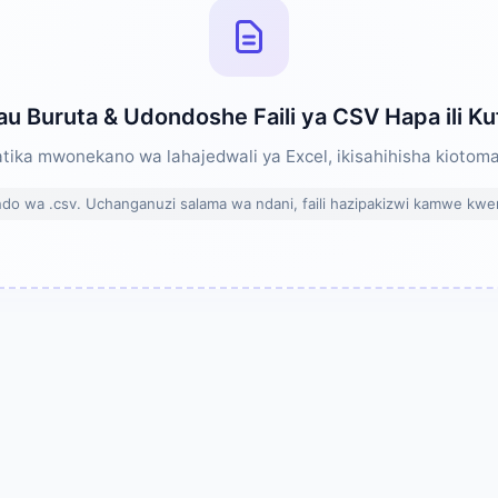
au Buruta & Udondoshe Faili ya CSV Hapa ili K
ika mwonekano wa lahajedwali ya Excel, ikisahihisha kiotomati
ndo wa .csv. Uchanganuzi salama wa ndani, faili hazipakizwi kamwe kwe