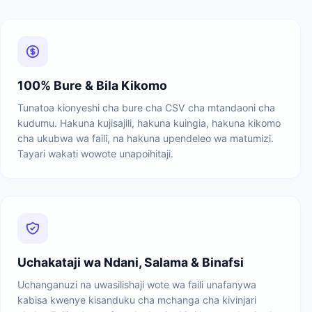
100% Bure & Bila Kikomo
Tunatoa kionyeshi cha bure cha CSV cha mtandaoni cha
kudumu. Hakuna kujisajili, hakuna kuingia, hakuna kikomo
cha ukubwa wa faili, na hakuna upendeleo wa matumizi.
Tayari wakati wowote unapoihitaji.
Uchakataji wa Ndani, Salama & Binafsi
Uchanganuzi na uwasilishaji wote wa faili unafanywa
kabisa kwenye kisanduku cha mchanga cha kivinjari