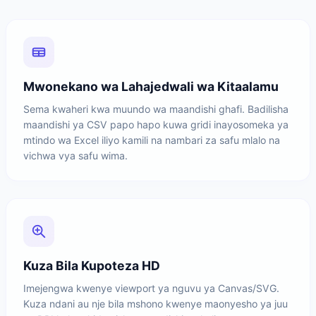
Mwonekano wa Lahajedwali wa Kitaalamu
Sema kwaheri kwa muundo wa maandishi ghafi. Badilisha
maandishi ya CSV papo hapo kuwa gridi inayosomeka ya
mtindo wa Excel iliyo kamili na nambari za safu mlalo na
vichwa vya safu wima.
Kuza Bila Kupoteza HD
Imejengwa kwenye viewport ya nguvu ya Canvas/SVG.
Kuza ndani au nje bila mshono kwenye maonyesho ya juu