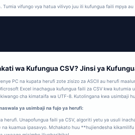
 Tumia vifungo vya hatua vilivyo juu ili kufungua faili mpya a
Wakati wa Kufungua CSV? Jinsi ya Kufung
wenye PC na kupata herufi zote zisizo za ASCII au herufi maal
Microsoft Excel inachagua kufungua faili za CSV kwa kutumia u
kiwango cha kimataifa wa UTF-8. Kutolingana kwa usimbaji h
swala ya usimbaji na fujo ya herufi:
 herufi. Unapofungua faili ya CSV, algoriti yetu ya usuli inach
) na kuamua ipasavyo. Mchakato huu **hujiendesha kikamilifu 
a uwaage misimbo iliyoharibika!