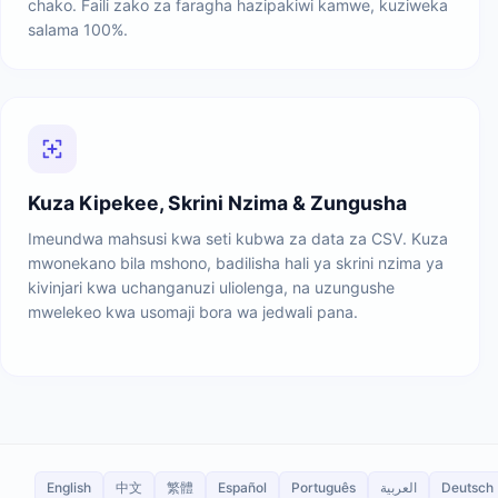
chako. Faili zako za faragha hazipakiwi kamwe, kuziweka
salama 100%.
Kuza Kipekee, Skrini Nzima & Zungusha
Imeundwa mahsusi kwa seti kubwa za data za CSV. Kuza
mwonekano bila mshono, badilisha hali ya skrini nzima ya
kivinjari kwa uchanganuzi uliolenga, na uzungushe
mwelekeo kwa usomaji bora wa jedwali pana.
English
中文
繁體
Español
Português
العربية
Deutsch