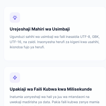
Urejeshaji Mahiri wa Usimbaji
Ugunduzi sahihi wa usimbaji wa faili inasaidia UTF-8, GBK,
UTF-16, na zaidi. Inaonyesha herufi za kigeni kwa usahihi,
ikiondoa fujo ya herufi.
Upakiaji wa Faili Kubwa kwa Milisekunde
Inatumia uonyeshaji wa hali ya juu wa mtandaoni na
uwekaji madirisha ya data. Pakia faili kubwa zenye mamia