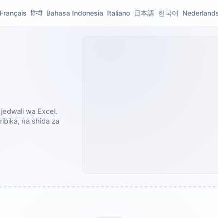
Français
हिन्दी
Bahasa Indonesia
Italiano
日本語
한국어
Nederland
jedwali wa Excel.
ibika, na shida za