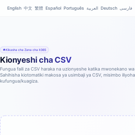
English
中文
繁體
Español
Português
العربية
Deutsch
فارسی
Kikasha cha Zana cha it365
Kionyeshi cha CSV
Fungua faili za CSV haraka na uzionyeshe katika mwonekano wa 
Sahihisha kiotomatiki makosa ya usimbaji ya CSV, misimbo iliyohar
kufungua/kuagiza.