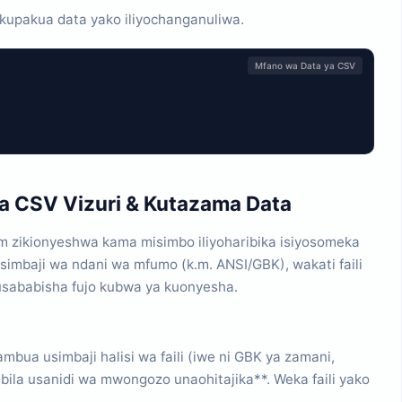
u kupakua data yako iliyochanganuliwa.
Mfano wa Data ya CSV
ua CSV Vizuri & Kutazama Data
um zikionyeshwa kama misimbo iliyoharibika isiyosomeka
simbaji wa ndani wa mfumo (k.m. ANSI/GBK), wakati faili
usababisha fujo kubwa ya kuonyesha.
ambua usimbaji halisi wa faili (iwe ni GBK ya zamani,
bila usanidi wa mwongozo unaohitajika**. Weka faili yako