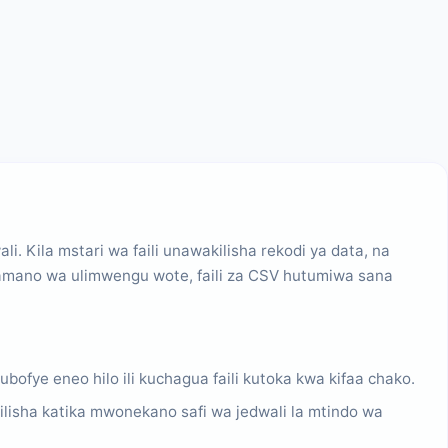
 Kila mstari wa faili unawakilisha rekodi ya data, na
amano wa ulimwengu wote, faili za CSV hutumiwa sana
ofye eneo hilo ili kuchagua faili kutoka kwa kifaa chako.
ilisha katika mwonekano safi wa jedwali la mtindo wa