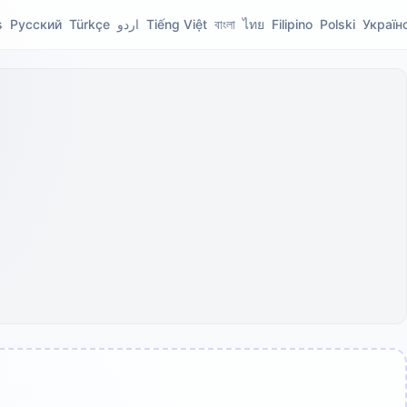
s
Русский
Türkçe
اردو
Tiếng Việt
বাংলা
ไทย
Filipino
Polski
Україн