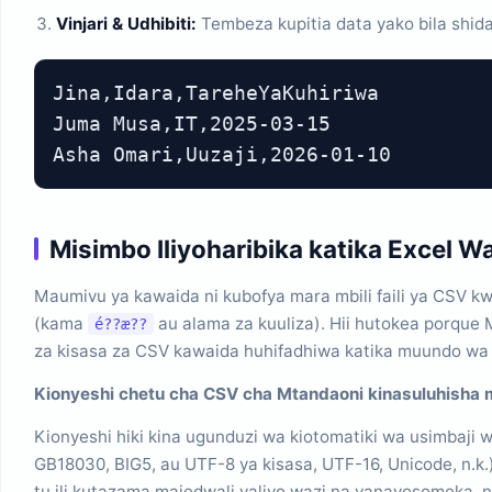
Vinjari & Udhibiti:
Tembeza kupitia data yako bila shida.
Jina,Idara,TareheYaKuhiriwa

Juma Musa,IT,2025-03-15

Asha Omari,Uuzaji,2026-01-10
Misimbo Iliyoharibika katika Excel 
Maumivu ya kawaida ni kubofya mara mbili faili ya CSV k
(kama
au alama za kuuliza). Hii hutokea porque 
é??æ??
za kisasa za CSV kawaida huhifadhiwa katika muundo wa 
Kionyeshi chetu cha CSV cha Mtandaoni kinasuluhisha ma
Kionyeshi hiki kina ugunduzi wa kiotomatiki wa usimbaji wa
GB18030, BIG5, au UTF-8 ya kisasa, UTF-16, Unicode, n.k.
tu ili kutazama majedwali yaliyo wazi na yanayosomeka, n