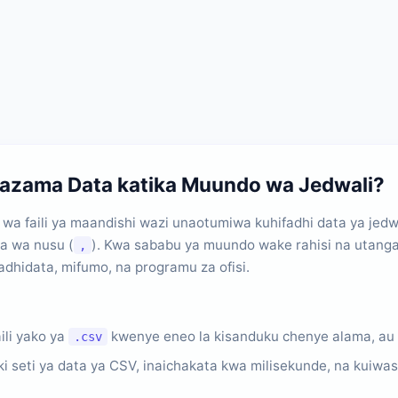
utazama Data katika Muundo wa Jedwali?
aili ya maandishi wazi unaotumiwa kuhifadhi data ya jedwali.
a wa nusu (
). Kwa sababu ya muundo wake rahisi na utang
,
adhidata, mifumo, na programu za ofisi.
ili yako ya
kwenye eneo la kisanduku chenye alama, au ub
.csv
 seti ya data ya CSV, inaichakata kwa milisekunde, na kuiwas