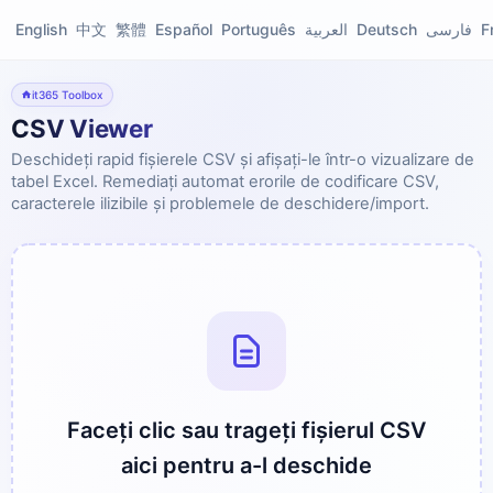
English
中文
繁體
Español
Português
العربية
Deutsch
فارسی
F
it365 Toolbox
CSV Viewer
Deschideți rapid fișierele CSV și afișați-le într-o vizualizare de
tabel Excel. Remediați automat erorile de codificare CSV,
caracterele ilizibile și problemele de deschidere/import.
Faceți clic sau trageți fișierul CSV
aici pentru a-l deschide