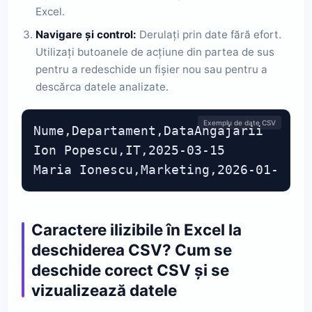
Excel.
Navigare și control:
Derulați prin date fără efort.
Utilizați butoanele de acțiune din partea de sus
pentru a redeschide un fișier nou sau pentru a
descărca datele analizate.
Exemplu de date CSV
Nume,Departament,DataAngajarii

Ion Popescu,IT,2025-03-15

Maria Ionescu,Marketing,2026-01-10
Caractere ilizibile în Excel la
deschiderea CSV? Cum se
deschide corect CSV și se
vizualizează datele