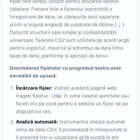
fișier text simplu utilizat pentru stocarea datelor
tabelare. Fiecare linie a fișierului reprezintă o
înregistrare de date, iar câmpurile sunt separate
printr-o virgulă engleză de jumătate de lățime (
).
,
Datorită structurii sale simple și compatibilității
universale, fișierele CSV sunt utilizate pe scară largă
pentru exportul, importul și schimbul de date între
baze de date, platforme și aplicații de birou.
Deschiderea fișierelor cu programul nostru este
incredibil de ușoară:
Încărcare fișier:
Vizitați această pagină web,
trageți fișierul
în zona casetei punctate sau
.csv
faceți clic pe zonă pentru a selecta un fișier de pe
dispozitivul dvs.
Analiză automată:
Instrumentul citește automat
setul de date CSV, îl procesează în milisecunde și
îl prezintă într-o vizualizare grilă curată în stil