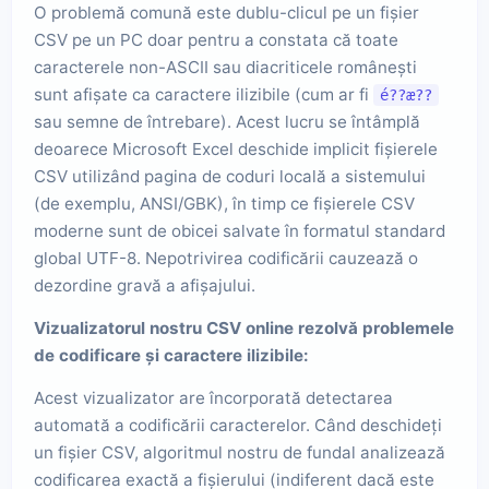
O problemă comună este dublu-clicul pe un fișier
CSV pe un PC doar pentru a constata că toate
caracterele non-ASCII sau diacriticele românești
sunt afișate ca caractere ilizibile (cum ar fi
é??æ??
sau semne de întrebare). Acest lucru se întâmplă
deoarece Microsoft Excel deschide implicit fișierele
CSV utilizând pagina de coduri locală a sistemului
(de exemplu, ANSI/GBK), în timp ce fișierele CSV
moderne sunt de obicei salvate în formatul standard
global UTF-8. Nepotrivirea codificării cauzează o
dezordine gravă a afișajului.
Vizualizatorul nostru CSV online rezolvă problemele
de codificare și caractere ilizibile:
Acest vizualizator are încorporată detectarea
automată a codificării caracterelor. Când deschideți
un fișier CSV, algoritmul nostru de fundal analizează
codificarea exactă a fișierului (indiferent dacă este