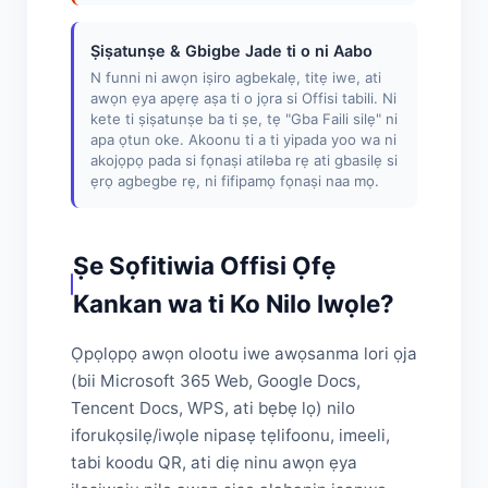
Ṣiṣatunṣe & Gbigbe Jade ti o ni Aabo
N funni ni awọn iṣiro agbekalẹ, titẹ iwe, ati
awọn ẹya apẹrẹ aṣa ti o jọra si Offisi tabili. Ni
kete ti ṣiṣatunṣe ba ti ṣe, tẹ "Gba Faili silẹ" ni
apa ọtun oke. Akoonu ti a ti yipada yoo wa ni
akojọpọ pada si fọnaṣi atiləba rẹ ati gbasilẹ si
ẹrọ agbegbe rẹ, ni fifipamọ fọnaṣi naa mọ.
Ṣe Sọfitiwia Offisi Ọfẹ
Kankan wa ti Ko Nilo Iwọle?
Ọpọlọpọ awọn olootu iwe awọsanma lori ọja
(bii Microsoft 365 Web, Google Docs,
Tencent Docs, WPS, ati bẹbẹ lọ) nilo
iforukọsilẹ/iwọle nipasẹ tẹlifoonu, imeeli,
tabi koodu QR, ati diẹ ninu awọn ẹya