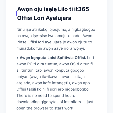
Awọn oju iṣẹlẹ Lilo ti it365
Offisi Lori Ayelujara
Ninu iṣẹ ati ikẹkọ lojoojumọ, a nigbagbogbo
ba awọn iṣẹ-ṣiṣe iwe amojuto pade. Awọn
irinṣẹ Offisi lori ayelujara jẹ awọn ojutu to
munadoko fun awọn aaye irora wọnyi:
•
Awọn kọnputa Laisi Sọfitiwia Offisi
: Lori
awọn PC ti o ra tuntun, awọn OS ti a tun fi
sii tuntun, tabi awọn kọnputa gbogbo
eniyan (awọn ile-ikawe, awọn ile itaja
atẹjade, awọn kafe intanẹẹti), awọn apo
Offisi tabili ko ni fi sori ẹrọ nigbagbogbo.
There is no need to spend hours
downloading gigabytes of installers — just
open the browser to start work