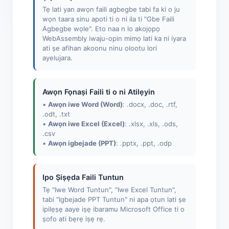
Tẹ lati yan awọn faili agbegbe tabi fa ki o ju
wọn taara sinu apoti ti o ni ila ti "Gbe Faili
Agbegbe wọle". Eto naa n lo akojọpọ
WebAssembly iwaju-opin mimọ lati ka ni iyara
ati ṣe afihan akoonu ninu olootu lori
ayelujara.
Awọn Fọnaṣi Faili ti o ni Atilẹyin
•
Awọn iwe Word (Word)
: .docx, .doc, .rtf,
.odt, .txt
•
Awọn iwe Excel (Excel)
: .xlsx, .xls, .ods,
.csv
•
Awọn igbejade (PPT)
: .pptx, .ppt, .odp
Ipo Ṣiṣẹda Faili Tuntun
Tẹ "Iwe Word Tuntun", "Iwe Excel Tuntun",
tabi "Igbejade PPT Tuntun" ni apa ọtun lati ṣe
ipilẹṣẹ aaye iṣẹ ibaramu Microsoft Office ti o
ṣofo ati bẹrẹ iṣẹ rẹ.