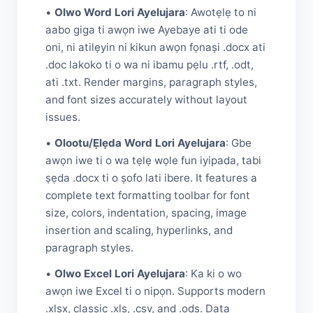
•
Olwo Word Lori Ayelujara
: Awotẹlẹ to ni
aabo giga ti awọn iwe Ayebaye ati ti ode
oni, ni atilẹyin ni kikun awọn fọnaṣi .docx ati
.doc lakoko ti o wa ni ibamu pẹlu .rtf, .odt,
ati .txt. Render margins, paragraph styles,
and font sizes accurately without layout
issues.
•
Olootu/Ẹlẹda Word Lori Ayelujara
: Gbe
awọn iwe ti o wa tẹlẹ wọle fun iyipada, tabi
ṣẹda .docx ti o ṣofo lati ibere. It features a
complete text formatting toolbar for font
size, colors, indentation, spacing, image
insertion and scaling, hyperlinks, and
paragraph styles.
•
Olwo Excel Lori Ayelujara
: Ka ki o wo
awọn iwe Excel ti o nipọn. Supports modern
.xlsx, classic .xls, .csv, and .ods. Data