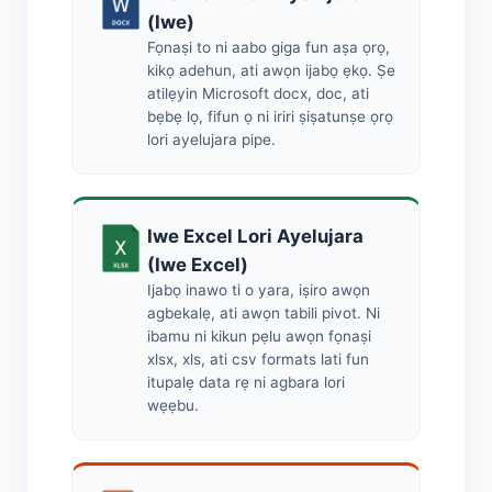
(Iwe)
Fọnaṣi to ni aabo giga fun aṣa ọrọ,
kikọ adehun, ati awọn ijabọ ẹkọ. Ṣe
atilẹyin Microsoft docx, doc, ati
bẹbẹ lọ, fifun ọ ni iriri ṣiṣatunṣe ọrọ
lori ayelujara pipe.
Iwe Excel Lori Ayelujara
(Iwe Excel)
Ijabọ inawo ti o yara, iṣiro awọn
agbekalẹ, ati awọn tabili pivot. Ni
ibamu ni kikun pẹlu awọn fọnaṣi
xlsx, xls, ati csv formats lati fun
itupalẹ data rẹ ni agbara lori
wẹẹbu.