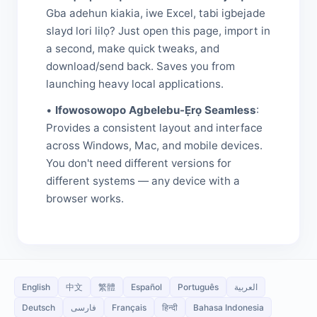
Gba adehun kiakia, iwe Excel, tabi igbejade
slayd lori lilọ? Just open this page, import in
a second, make quick tweaks, and
download/send back. Saves you from
launching heavy local applications.
•
Ifowosowopo Agbelebu-Ẹrọ Seamless
:
Provides a consistent layout and interface
across Windows, Mac, and mobile devices.
You don't need different versions for
different systems — any device with a
browser works.
English
中文
繁體
Español
Português
العربية
Deutsch
فارسی
Français
हिन्दी
Bahasa Indonesia