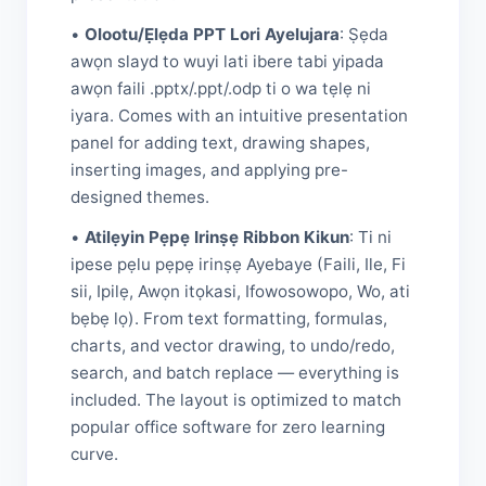
•
Olootu/Ẹlẹda PPT Lori Ayelujara
: Ṣẹda
awọn slayd to wuyi lati ibere tabi yipada
awọn faili .pptx/.ppt/.odp ti o wa tẹlẹ ni
iyara. Comes with an intuitive presentation
panel for adding text, drawing shapes,
inserting images, and applying pre-
designed themes.
•
Atilẹyin Pẹpẹ Irinṣẹ Ribbon Kikun
: Ti ni
ipese pẹlu pẹpẹ irinṣẹ Ayebaye (Faili, Ile, Fi
sii, Ipilẹ, Awọn itọkasi, Ifowosowopo, Wo, ati
bẹbẹ lọ). From text formatting, formulas,
charts, and vector drawing, to undo/redo,
search, and batch replace — everything is
included. The layout is optimized to match
popular office software for zero learning
curve.