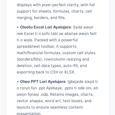
displays with pixel-perfect clarity, with full
support for sheets, formulas, charts, cell
merging, borders, and fills.
•
Olootu Excel Lori Ayelujara
: Ṣẹda awọn
iwe Excel ti o ṣofo tabi ṣe akanṣe awọn faili
ti o wọle. Packed with a powerful
spreadsheet toolbar, it supports
math/financial formulas, custom cell styles
(borders/fills), row/column resizing and
deletion, cell data types, auto-fill, and
exporting back to CSV or XLSX.
•
Olwo PPT Lori Ayelujara
: Igbejade slayd ti
o rọrun fun .ppt Ayebaye, .pptx ti ode oni, ati
awọn fọnaṣi .odp. Retains images, charts,
vector shapes, word art, text boxes, and
layouts to ensure seamless content
presentation.