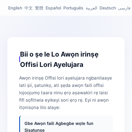
English
中文
繁體
Español
Português
العربية
Deutsch
فارسی
Bii o ṣe le Lo Awọn irinṣẹ
Offisi Lori Ayelujara
Awọn irinṣẹ Offisi lori ayelujara ngbanilaaye
lati ṣii, ṣatunkọ, ati ṣẹda awọn faili offisi
lojoojumọ taara ninu ẹrọ aṣawakiri rẹ laisi
fifi sọfitiwia eyikeyi sori ẹrọ rẹ. Eyi ni awọn
itọnisọna lilo alaye:
Gbe Awọn faili Agbegbe wọle fun
Ṣiṣatunṣe