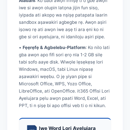
Aladani
: Ko dabi awọn irinṣẹ ti o gbe awọn
iwe si awọn olupin latọna jijin fun sisọ,
iyipada ati akopọ wa nṣiṣẹ patapata laarin
sandbox aṣawakiri agbegbe rẹ. Awọn aṣiri
iṣowo rẹ ati awọn iwe aṣẹ ti ara ẹni ko ni
gbe si ori ayelujara, ni idaniloju aṣiri pipe.
•
Fẹẹrẹfẹ & Agbelebu-Platform
: Ko nilo lati
gba awọn apo fifi sori ẹrọ nla 1-2 GB silẹ
tabi sofo aaye disk. Wiwọle lẹsẹkẹsẹ lori
Windows, macOS, tabi Linux nipasẹ
aṣawakiri wẹẹbu. O jẹ yiyan pipe si
Microsoft Office, WPS, Yozo Office,
LibreOffice, ati OpenOffice. it365 Offisi Lori
Ayelujara pẹlu awọn paati Word, Excel, ati
PPT, ti n ṣiṣẹ bi apo offisi veb ti o ni kikun.
Iwe Word Lori Ayelujara