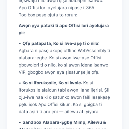
ilọsiwaju nilo awọn ṣiṣe alabapin isanwo.
Apo Offisi lori ayelujara nipasẹ it365
Toolbox pese ojutu to rọrun:
Awọn ẹya pataki ti apo Offisi lori ayelujara
yii:
•
Ọfẹ patapata, Ko si Iwe-aṣẹ ti o nilo
:
Agbara nipasẹ akopọ offline WebAssembly ti
alabara-ẹgbẹ. Ko si awọn iwe-aṣẹ Offisi
gbowolori ti o nilo, ko si awọn idena isanwo
VIP, gbogbo awọn ẹya ṣiṣatunṣe jẹ ọfẹ.
•
Ko si Iforukọsilẹ, Ko si Iwọle
: Ko si
iforukọsilẹ alaidun tabi awọn ilana ijẹrisi. Ṣii
oju-iwe naa ki o ṣatunkọ awọn faili lẹsẹkẹsẹ
pẹlu iṣök Apo Offisi kikun. Ko si gbigba ti
data aṣiri ti ara ẹni — ailewu ati yiyara.
•
Sandbox Alabara-Ẹgbẹ Mimọ, Ailewu &