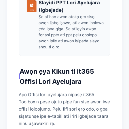
Slayidi PPT Lori Ayelujara
(Igbejade)
Ṣe afihan awọn atokọ ọrọ sisọ,
awọn ijabọ iṣowo, ati awọn ipolowo
ẹda lọna giga. Ṣe atilẹyin awọn
fọnaṣi pptx ati ppt pẹlu ọpọlọpọ
awọn ipilẹ ati awọn iyipada slayd
shou ti o rọ.
Awọn ẹya Kikun ti it365
Offisi Lori Ayelujara
Apo Offisi lori ayelujara nipasẹ it365
Toolbox n pese ojutu pipe fun sisẹ awọn iwe
offisi lojoojumọ. Pẹlu fifi sori ẹrọ odo, o gba
ṣiṣatunṣe ipele-tabili ati iriri igbejade taara
ninu aṣawakiri rẹ: