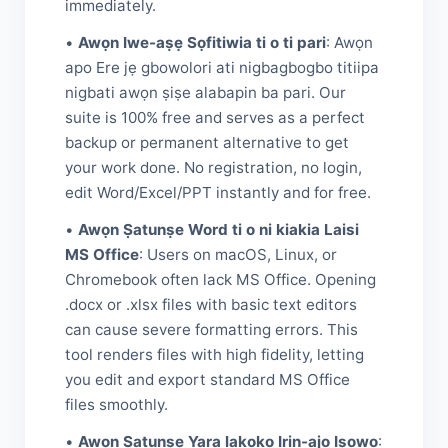
immediately.
•
Awọn Iwe-aṣẹ Sọfitiwia ti o ti pari
: Awọn
apo Ere jẹ gbowolori ati nigbagbogbo titiipa
nigbati awọn ṣiṣe alabapin ba pari. Our
suite is 100% free and serves as a perfect
backup or permanent alternative to get
your work done. No registration, no login,
edit Word/Excel/PPT instantly and for free.
•
Awọn Ṣatunṣe Word ti o ni kiakia Laisi
MS Office
: Users on macOS, Linux, or
Chromebook often lack MS Office. Opening
.docx or .xlsx files with basic text editors
can cause severe formatting errors. This
tool renders files with high fidelity, letting
you edit and export standard MS Office
files smoothly.
•
Awọn Ṣatunṣe Yara lakoko Irin-ajo Iṣowo
: