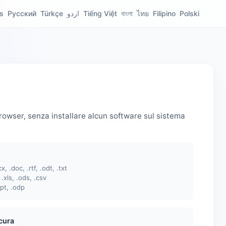
s
Русский
Türkçe
اردو
Tiếng Việt
বাংলা
ไทย
Filipino
Polski
 browser, senza installare alcun software sul sistema
x, .doc, .rtf, .odt, .txt
, .xls, .ods, .csv
ppt, .odp
cura