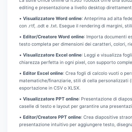
La suite Office online di it365 Toolbox offre una solu
editing e presentazione a livello desktop direttament
•
Visualizzatore Word online
: Anteprima ad alta fed
con .rtf, .odt e .txt. Esegue il rendering di margini, s
•
Editor/Creatore Word online
: Importa documenti esi
testo completa per dimensioni dei caratteri, colori, r
•
Visualizzatore Excel online
: Leggi e visualizza fogl
chiarezza perfetta in ogni pixel, con supporto completo 
•
Editor Excel online
: Crea fogli di calcolo vuoti o pe
matematiche/finanziarie, stili di cella personalizzati
esportazione in CSV o XLSX.
•
Visualizzatore PPT online
: Presentazione di diaposi
caselle di testo e layout per garantire una presentazi
•
Editor/Creatore PPT online
: Crea diapositive strao
presentazione intuitivo per aggiungere testo, disegna