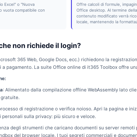
io Excel" o "Nuova
Offre calcoli di formule, impagi
o vuota compatibile con
Office desktop. Al termine della m
contenuto modificato verrà rico
locale, mantenendo la formattaz
che non richiede il login?
rosoft 365 Web, Google Docs, ecc.) richiedono la registrazione
a pagamento. La suite Office online di it365 Toolbox offre un
ne:
ta
: Alimentato dalla compilazione offline WebAssembly lato cli
 gratuite.
rocesso di registrazione o verifica noioso. Apri la pagina e inizi
 personali sulla privacy: più sicuro e veloce.
renza degli strumenti che caricano documenti su server remoti 
dbox del browser locale. I tuoi segreti commerciali e documen