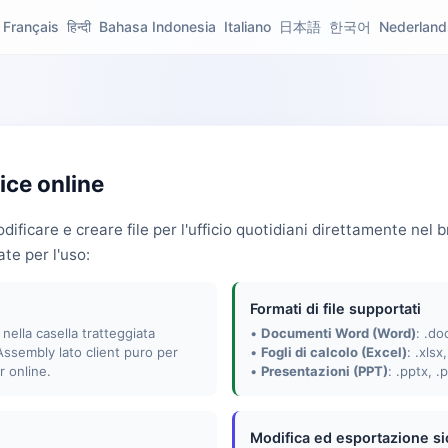
Français
हिन्दी
Bahasa Indonesia
Italiano
日本語
한국어
Nederland
ice online
odificare e creare file per l'ufficio quotidiani direttamente nel
ate per l'uso:
Formati di file supportati
e nella casella tratteggiata
•
Documenti Word (Word)
: .doc
bAssembly lato client puro per
•
Fogli di calcolo (Excel)
: .xlsx
r online.
•
Presentazioni (PPT)
: .pptx, .
Modifica ed esportazione si