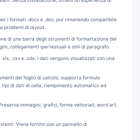
iani. Senza installazione, ottieni un'esperienza di
er i formati .docx e .doc, pur rimanendo compatibile
za problemi di layout.
one di una barra degli strumenti di formattazione del
ni, collegamenti ipertestuali e stili di paragrafo.
 .xls, .csv e .ods. I dati vengono visualizzati con una
rumenti del foglio di calcolo, supporta formule
 tipi di dati di cella, riempimento automatico ed
Preserva immagini, grafici, forme vettoriali, word art,
istenti. Viene fornito con un pannello di