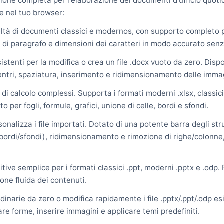
zione completa per l'elaborazione dei documenti d'ufficio quotid
e nel tuo browser:
eltà di documenti classici e modernos, con supporto completo p
tili di paragrafo e dimensioni dei caratteri in modo accurato sen
stenti per la modifica o crea un file .docx vuoto da zero. Disp
ientri, spaziatura, inserimento e ridimensionamento delle immagi
i di calcolo complessi. Supporta i formati moderni .xlsx, classici
per fogli, formule, grafici, unione di celle, bordi e sfondi.
rsonalizza i file importati. Dotato di una potente barra degli st
 (bordi/sfondi), ridimensionamento e rimozione di righe/colonne,
tive semplice per i formati classici .ppt, moderni .pptx e .odp. 
one fluida dei contenuti.
rdinarie da zero o modifica rapidamente i file .pptx/.ppt/.odp es
re forme, inserire immagini e applicare temi predefiniti.