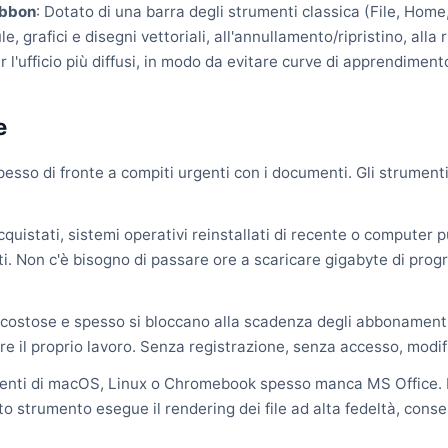
ibbon
: Dotato di una barra degli strumenti classica (File, Home,
, grafici e disegni vettoriali, all'annullamento/ripristino, alla r
 l'ufficio più diffusi, in modo da evitare curve di apprendiment
e
 spesso di fronte a compiti urgenti con i documenti. Gli strumenti 
uistati, sistemi operativi reinstallati di recente o computer pub
i. Non c'è bisogno di passare ore a scaricare gigabyte di progr
costose e spesso si bloccano alla scadenza degli abbonamenti.
e il proprio lavoro. Senza registrazione, senza accesso, modif
utenti di macOS, Linux o Chromebook spesso manca MS Office. L'ap
o strumento esegue il rendering dei file ad alta fedeltà, cons