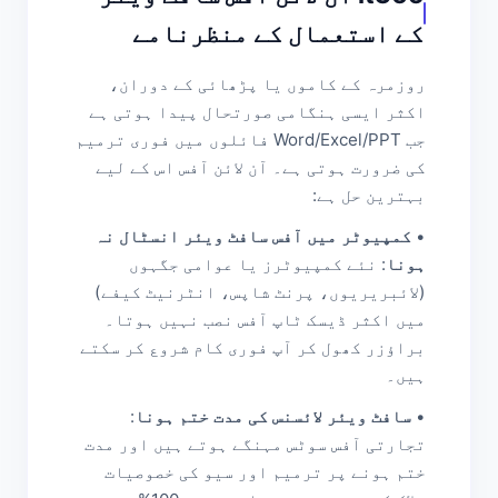
کے استعمال کے منظرنامے
روزمرہ کے کاموں یا پڑھائی کے دوران،
اکثر ایسی ہنگامی صورتحال پیدا ہوتی ہے
جب Word/Excel/PPT فائلوں میں فوری ترمیم
کی ضرورت ہوتی ہے۔ آن لائن آفس اس کے لیے
بہترین حل ہے:
•
کمپیوٹر میں آفس سافٹ ویئر انسٹال نہ
ہونا
: نئے کمپیوٹرز یا عوامی جگہوں
(لائبریریوں، پرنٹ شاپس، انٹرنیٹ کیفے)
میں اکثر ڈیسک ٹاپ آفس نصب نہیں ہوتا۔
براؤزر کھول کر آپ فوری کام شروع کر سکتے
ہیں۔
•
سافٹ ویئر لائسنس کی مدت ختم ہونا
:
تجارتی آفس سوٹس مہنگے ہوتے ہیں اور مدت
ختم ہونے پر ترمیم اور سیو کی خصوصیات