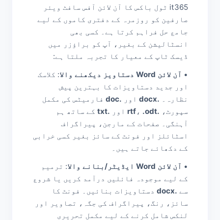
it365 ٹول باکس کا آن لائن آفس سافٹ ویئر
صارفین کو روزمرہ کے دفتری کاموں کے لیے
جامع حل فراہم کرتا ہے۔ کسی بھی
انسٹالیشن کے بغیر، آپ کو براؤزر میں
ڈیسک ٹاپ کے معیار کا تجربہ ملتا ہے:
•
آن لائن Word دستاویز دیکھنے والا
: کلاسک
اور جدید دستاویزات کا بہترین پیش
نظارہ۔
.docx
اور
.doc
فارمیٹس کی مکمل
سپورٹ،
.rtf
.odt
،
اور
.txt
کے ساتھ ہم
آہنگی۔ صفحات کے مارجن، پیراگراف
اسٹائلز اور فونٹ کے سائز بغیر کسی خرابی
کے دکھائے جاتے ہیں۔
•
آن لائن Word ایڈیٹر/بنانے والا
: ترمیم
کے لیے موجودہ فائلیں درآمد کریں یا شروع
سے
.docx
دستاویزات بنائیں۔ فونٹ کا
سائز، رنگ، پیراگراف کی جگہ، تصاویر اور
لنکس شامل کرنے کے لیے مکمل تحریری