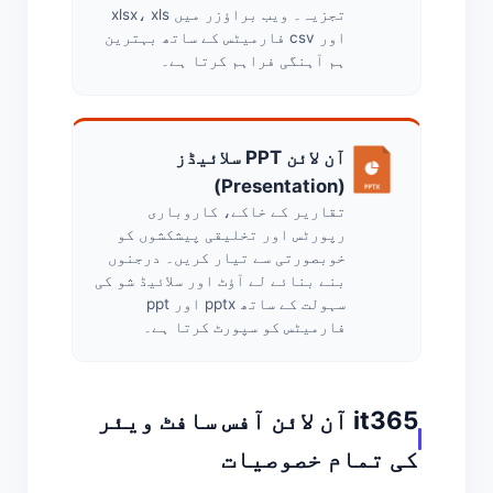
تجزیہ۔ ویب براؤزر میں xlsx، xls
اور csv فارمیٹس کے ساتھ بہترین
ہم آہنگی فراہم کرتا ہے۔
آن لائن PPT سلائیڈز
(Presentation)
تقاریر کے خاکے، کاروباری
رپورٹس اور تخلیقی پیشکشوں کو
خوبصورتی سے تیار کریں۔ درجنوں
بنے بنائے لے آؤٹ اور سلائیڈ شو کی
سہولت کے ساتھ pptx اور ppt
فارمیٹس کو سپورٹ کرتا ہے۔
it365 آن لائن آفس سافٹ ویئر
کی تمام خصوصیات