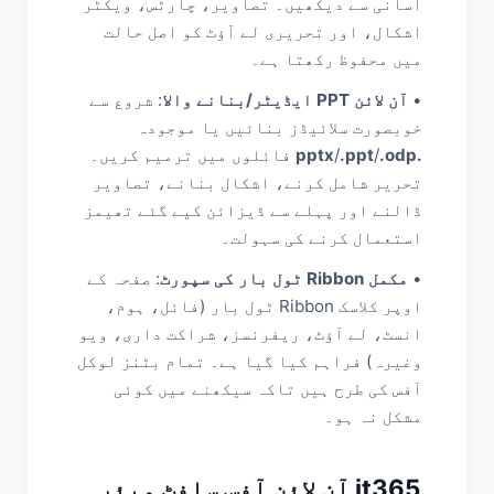
آسانی سے دیکھیں۔ تصاویر، چارٹس، ویکٹر
اشکال، اور تحریری لے آؤٹ کو اصل حالت
میں محفوظ رکھتا ہے۔
•
آن لائن PPT ایڈیٹر/بنانے والا
: شروع سے
خوبصورت سلائیڈز بنائیں یا موجودہ
.pptx
.odp
/
.ppt
/
فائلوں میں ترمیم کریں۔
تحریر شامل کرنے، اشکال بنانے، تصاویر
ڈالنے اور پہلے سے ڈیزائن کیے گئے تھیمز
استعمال کرنے کی سہولت۔
•
مکمل Ribbon ٹول بار کی سپورٹ
: صفحہ کے
اوپر کلاسک Ribbon ٹول بار (فائل، ہوم،
انسٹ، لے آؤٹ، ریفرنسز، شراکت داری، ویو
وغیرہ) فراہم کیا گیا ہے۔ تمام بٹنز لوکل
آفس کی طرح ہیں تاکہ سیکھنے میں کوئی
مشکل نہ ہو۔
it365 آن لائن آفس سافٹ ویئر