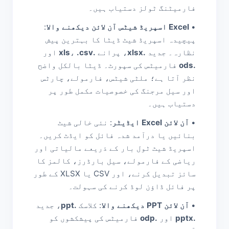
فارمیٹنگ ٹولز دستیاب ہیں۔
•
Excel اسپریڈ شیٹس آن لائن دیکھنے والا
:
پیچیدہ اسپریڈ شیٹ ڈیٹا کا بہترین پیش
نظارہ۔ جدید
.xlsx
، پرانے
.xls
.csv
،
اور
.ods
فارمیٹس کی سپورٹ۔ ڈیٹا بالکل واضح
نظر آتا ہے؛ ملٹی شیٹس، فارمولے، چارٹس
اور سیل مرجنگ کی خصوصیات مکمل طور پر
دستیاب ہیں۔
•
آن لائن Excel ایڈیٹر
: نئی خالی شیٹ
بنائیں یا درآمد شدہ فائل کو ایڈٹ کریں۔
اسپریڈ شیٹ ٹول بار کے ذریعے مالیاتی اور
ریاضی کے فارمولے، سیل بارڈرز، کالمز کا
سائز تبدیل کرنے، اور CSV یا XLSX کے طور
پر فائل ڈاؤن لوڈ کرنے کی سہولت۔
•
آن لائن PPT دیکھنے والا
: کلاسک
.ppt
، جدید
.pptx
اور
.odp
فارمیٹس کی پیشکشوں کو