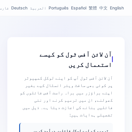
English
中文
繁體
Español
Português
العربية
Deutsch
فارس
آن لائن آفس ٹول کو کیسے
استعمال کریں
آن لائن آفس ٹول آپ کو اپنے لوکل کمپیوٹر
پر کوئی بھی سافٹ ویئر انسٹال کیے بغیر
اپنے براؤزر میں براہ راست آفس فائلوں کو
کھولنے، ان میں ترمیم کرنے اور نئی
فائلیں بنانے کی اجازت دیتا ہے۔ ذیل میں
تفصیلی ہدایات ہیں:
ترمیم کے لیے لوکل فائلیں درآمد کریں