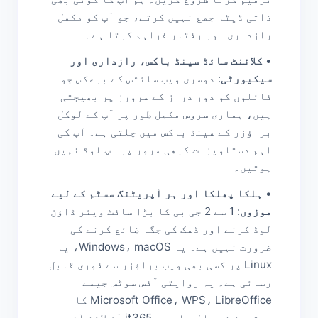
ذاتی ڈیٹا جمع نہیں کرتے، جو آپ کو مکمل
رازداری اور رفتار فراہم کرتا ہے۔
•
کلائنٹ سائڈ سینڈ باکس، رازداری اور
سیکیورٹی
: دوسری ویب سائٹس کے برعکس جو
فائلوں کو دور دراز کے سرورز پر بھیجتی
ہیں، ہماری سروس مکمل طور پر آپ کے لوکل
براؤزر کے سینڈ باکس میں چلتی ہے۔ آپ کی
اہم دستاویزات کبھی سرور پر اپ لوڈ نہیں
ہوتیں۔
•
ہلکا پھلکا اور ہر آپریٹنگ سسٹم کے لیے
موزوں
: 1 سے 2 جی بی کا بڑا سافٹ ویئر ڈاؤن
لوڈ کرنے اور ڈسک کی جگہ ضائع کرنے کی
ضرورت نہیں ہے۔ یہ Windows، macOS، یا
Linux پر کسی بھی ویب براؤزر سے فوری قابل
رسائی ہے۔ یہ روایتی آفس سوٹس جیسے
Microsoft Office، WPS، LibreOffice کا
بہترین نعم البدل ہے۔ it365 آن لائن آفس