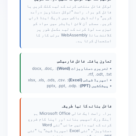
لوکل فائل منتخب کرنے کے لیے کلک کریں یا
فائل کو براہ راست "لوکل دستاویز درآمد
کریں" والے ڈیش باکس میں ڈریگ اینڈ ڈراپ
کریں۔ سسٹم آن لائن ایڈیٹر میں مواد کو
تیزی سے لوڈ کرنے کے لیے مکمل طور پر
کلائنٹ سائڈ WebAssembly مرتب کار کا
استعمال کرتا ہے۔
تعاون یافتہ فائل فارمیٹس
•
تحریری دستاویزات (Word)
: .docx, .doc,
.rtf, .odt, .txt
•
اسپریڈ شیٹس (Excel)
: .xlsx, .xls, .ods, .csv
•
پیشکشیں (PPT)
: .pptx, .ppt, .odp
فائل بنانے کا نیا طریقہ
براہ راست ایک خالی Microsoft Office ہم
آہنگ ورک اسپیس بنانے اور اپنا کام شروع
کرنے کے لیے دائیں جانب "نئی Word
دستاویز"، "نئی Excel اسپریڈ شیٹ" یا "نئی