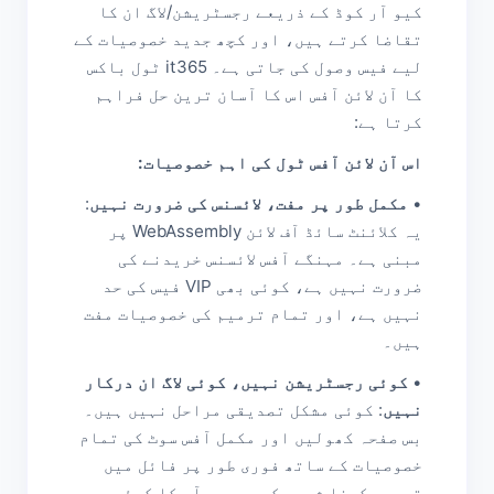
کیو آر کوڈ کے ذریعے رجسٹریشن/لاگ ان کا
تقاضا کرتے ہیں، اور کچھ جدید خصوصیات کے
لیے فیس وصول کی جاتی ہے۔ it365 ٹول باکس
کا آن لائن آفس اس کا آسان ترین حل فراہم
کرتا ہے:
اس آن لائن آفس ٹول کی اہم خصوصیات:
•
مکمل طور پر مفت، لائسنس کی ضرورت نہیں
:
یہ کلائنٹ سائڈ آف لائن WebAssembly پر
مبنی ہے۔ مہنگے آفس لائسنس خریدنے کی
ضرورت نہیں ہے، کوئی بھی VIP فیس کی حد
نہیں ہے، اور تمام ترمیم کی خصوصیات مفت
ہیں۔
•
کوئی رجسٹریشن نہیں، کوئی لاگ ان درکار
نہیں
: کوئی مشکل تصدیقی مراحل نہیں ہیں۔
بس صفحہ کھولیں اور مکمل آفس سوٹ کی تمام
خصوصیات کے ساتھ فوری طور پر فائل میں
ترمیم کرنا شروع کریں۔ ہم آپ کا کوئی بھی