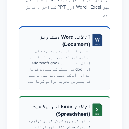
میں Word، Excel اور PPT کے اجزاء شامل
ہیں۔
آن لائن Word دستاویز
(Document)
تحریر کے فارمیٹ، معاہدے کی
تیاری اور تعلیمی رپورٹس کے لیے
اعلیٰ معیار۔ یہ Microsoft docx
اور doc فارمیٹس کو سپورٹ کرتا
ہے اور آپ کو دستاویز میں ترمیم
کا بہترین تجربہ فراہم کرتا ہے۔
آن لائن Excel اسپریڈ شیٹ
(Spreadsheet)
مالیاتی رپورٹس کی فوری تیاری،
فارمولا حساب کتاب اور ڈیٹا کا