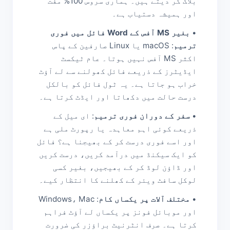
بلاک کر دیتے ہیں۔ ہماری سروس 100% مفت
اور ہمیشہ دستیاب ہے۔
•
بغیر MS آفس کے Word فائل میں فوری
ترمیم
: macOS یا Linux صارفین کے پاس
اکثر MS آفس نہیں ہوتا۔ عام ٹیکسٹ
ایڈیٹرز کے ذریعے فائل کھولنے سے لے آؤٹ
خراب ہو جاتا ہے۔ یہ ٹول فائل کو بالکل
درست حالت میں دکھاتا اور ایڈٹ کرتا ہے۔
•
سفر کے دوران فوری ترمیم
: ای میل کے
ذریعے کوئی اہم معاہدہ یا رپورٹ ملی ہے
اور اسے فوری درست کر کے بھیجنا ہے؟ فائل
کو ایک سیکنڈ میں درآمد کریں، درست کریں
اور ڈاؤن لوڈ کر کے بھیجیں، بغیر کسی
لوکل سافٹ ویئر کے کھلنے کا انتظار کیے۔
•
مختلف آلات پر یکساں کام
: Windows، Mac
اور موبائل فونز پر یکساں لے آؤٹ فراہم
کرتا ہے۔ صرف انٹرنیٹ براؤزر کی ضرورت