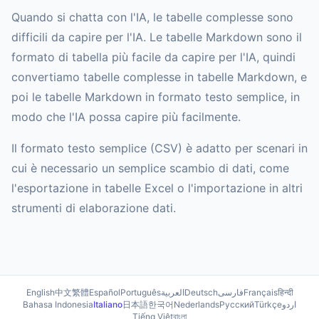
Quando si chatta con l'IA, le tabelle complesse sono
difficili da capire per l'IA. Le tabelle Markdown sono il
formato di tabella più facile da capire per l'IA, quindi
convertiamo tabelle complesse in tabelle Markdown, e
poi le tabelle Markdown in formato testo semplice, in
modo che l'IA possa capire più facilmente.
Il formato testo semplice (CSV) è adatto per scenari in
cui è necessario un semplice scambio di dati, come
l'esportazione in tabelle Excel o l'importazione in altri
strumenti di elaborazione dati.
English
中文
繁體
Español
Português
العربية
Deutsch
فارسی
Français
हिन्दी
Bahasa Indonesia
Italiano
日本語
한국어
Nederlands
Русский
Türkçe
اردو
Tiếng Việt
বাংলা