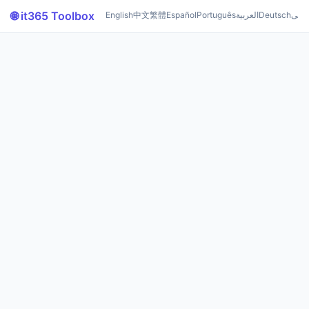
🌐 it365 Toolbox
English
中文
繁體
Español
Português
العربية
Deutsch
رسی