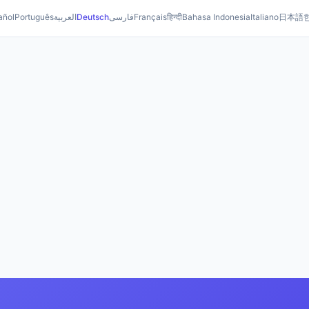
añol
Português
العربية
Deutsch
فارسی
Français
हिन्दी
Bahasa Indonesia
Italiano
日本語
eb-Tabellen in Markdown