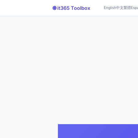
🌐 it365 Toolbox
English
中文
繁體
Esp
Excel oder W