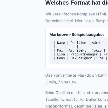
Welches Format hat die
Wir vereinfachen komplexe HTML-T
Dateninhalt bei. Hier ist ein Beisp
Markdown-Beispielausgabe:
| Name | Position | Adresse |
| --- | --- | --- |

| Max | Architekt | Tokio |

| Lisa | Produktmanager | Par
| Hans | UI-Designer | Rom |
Das konvertierte Markdown kann d
Juejin, Zhihu usw.
Beim Chatten mit KI sind komplexe
Tabellenformat für KI. Daher kon
Klartextformat, damit die KI sie le