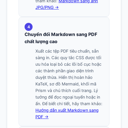
tham khảo:
Markdown sang ảnh
JPG/PNG →
4
Chuyển đổi Markdown sang PDF
chất lượng cao
Xuất các tệp PDF tiêu chuẩn, sẵn
sàng in. Các quy tắc CSS được tối
ưu hóa loại bỏ các lỗi bố cục hoặc
các thành phần giao diện trình
duyệt thừa. Hiển thị hoàn hảo
KaTeX, sơ đồ Mermaid, khối mã
Prism và chú thích cuối trang. Lý
tưởng để đọc ngoại tuyến hoặc in
ấn. Để biết chi tiết, hãy tham khảo:
Hướng dẫn xuất Markdown sang
PDF →