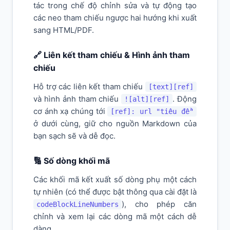
tác trong chế độ chỉnh sửa và tự động tạo
các neo tham chiếu ngược hai hướng khi xuất
sang HTML/PDF.
🔗 Liên kết tham chiếu & Hình ảnh tham
chiếu
Hỗ trợ các liên kết tham chiếu
[text][ref]
và hình ảnh tham chiếu
. Động
![alt][ref]
cơ ánh xạ chúng tới
[ref]: url "tiêu đề"
ở dưới cùng, giữ cho nguồn Markdown của
bạn sạch sẽ và dễ đọc.
🔢 Số dòng khối mã
Các khối mã kết xuất số dòng phụ một cách
tự nhiên (có thể được bật thông qua cài đặt là
), cho phép căn
codeBlockLineNumbers
chỉnh và xem lại các dòng mã một cách dễ
dàng.