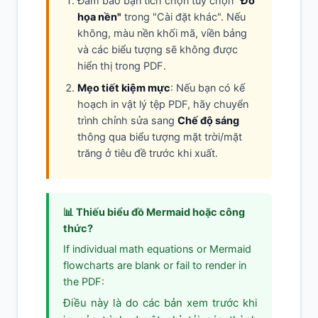
Đảm bảo bạn tích chọn tùy chọn
"Đồ
họa nền"
trong "Cài đặt khác". Nếu
không, màu nền khối mã, viền bảng
và các biểu tượng sẽ không được
hiển thị trong PDF.
Mẹo tiết kiệm mực
: Nếu bạn có kế
hoạch in vật lý tệp PDF, hãy chuyển
trình chỉnh sửa sang
Chế độ sáng
thông qua biểu tượng mặt trời/mặt
trăng ở tiêu đề trước khi xuất.
📊 Thiếu biểu đồ Mermaid hoặc công
thức?
If individual math equations or Mermaid
flowcharts are blank or fail to render in
the PDF:
Điều này là do các bản xem trước khi