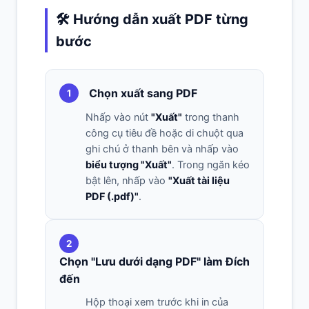
🛠️ Hướng dẫn xuất PDF từng
bước
Chọn xuất sang PDF
1
Nhấp vào nút
"Xuất"
trong thanh
công cụ tiêu đề hoặc di chuột qua
ghi chú ở thanh bên và nhấp vào
biểu tượng "Xuất"
. Trong ngăn kéo
bật lên, nhấp vào
"Xuất tài liệu
PDF (.pdf)"
.
2
Chọn "Lưu dưới dạng PDF" làm Đích
đến
Hộp thoại xem trước khi in của